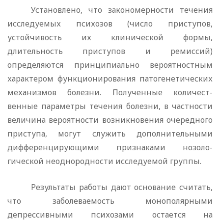
Установлено, что закономерности течения
исследуемых психозов (число приступов,
устойчивость их клинической фор­мы,
длительность приступов и ремиссий)
определяются прин­ципиально вероятностным
характером функционирования патогенетических
механизмов болезни. Полученные количест­
венные параметры течения болезни, в частности
величина ве­роятности возникновения очередного
приступа, могут служить дополнительными
дифференцирующими признаками нозоло­
гической неоднородности исследуемой группы.
Результаты работы дают основание считать,
что заболе­ваемость монополярными
депрессивными психозами остает­ся на