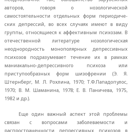
авторов, говоря о нозологической
самостоятельности отдельных форм периодиче­
ских депрессий, во всех случаях имеют в виду
группы, отно­сящиеся к аффективным психозам. В
отечественной литера­туре нозологическая
неоднородность монополярных депрес­сивных
психозов подразумевает течение их в рамках
маниа­кально-депрессивного психоза или
приступообразных форм шизофрении (Э. Я.
Штернберг, М. Л. Рохлина, 1970; Т.Ф.Пападопулос,
1970; В. М. Шаманина, 1978; Е. В. Паничева, 1975,
1982 и др.).
Еще один важный аспект этой проблемы
связан с вопро­сами заболеваемости и
распространенности депрессивных психозов в