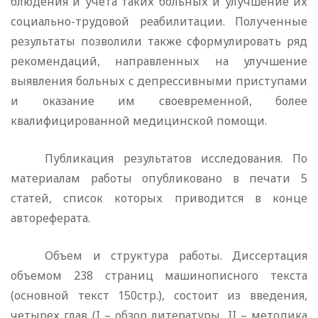
блюдения и учета таких больных и улучшение их
социально-трудовой реабилитации. Полученные
результаты позволили также сформулировать ряд
рекомендаций, направленных на улучшение
выявления больных с депрессивными приступами
и оказание им своевременной, более
квалифицированной ме­дицинской помощи.
Публикация результатов исследования. По
материалам работы опубликовано в печати 5
статей, список которых при­водится в конце
автореферата.
Объем и структура работы. Диссертация
объемом 238 страниц машинописного текста
(основной текст 150стр.), состоит из введения,
четырех глав (
I
– обзор литературы,
II
– методика