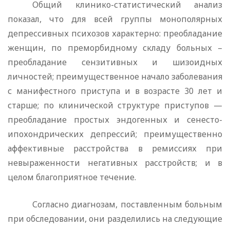
Общий клинико-статистический анализ
показал, что для всей группы монополярных
депрессивных психозов характер­но: преобладание
женщин, по преморбидному складу больных –
преобладание сензитивных и шизоидных
личностей; преи­мущественное начало заболевания
с манифестного приступа и в возрасте 30 лет и
старше; по клинической структуре при­ступов —
преобладание простых эндогенных и сенесто-
ипохондрических депрессий; преимущественно
аффективные рас­стройства в ремиссиях при
невыраженности негативных рас­стройств; и в
целом благоприятное течение.
Согласно диагнозам, поставленным больным
при обследо­вании, они разделились на следующие