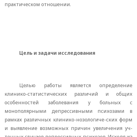
прак­тическом отношении.
Цель и задачи исследования
Целью работы является оп­ределение
клинико-статистических различий и общих
особен­ностей заболевания у больных с
монополярными депрессив­ными психозами в
рамках различных клинико-нозологиче-ских форм
и выявление возможных причин увеличения уч­
тенных случаев депрессивных психозов. Исходя из