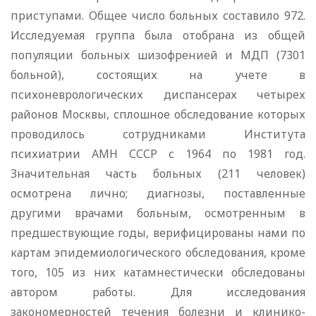
приступами. Общее число боль­ных составило 972.
Исследуемая группа была отобрана из общей
популяции больных шизофренией и МДП (7301
боль­ной), состоящих на учете в
психоневрологических диспансе­рах четырех
районов Москвы, сплошное обследование кото­рых
проводилось сотрудниками Института
психиатрии АМН СССР с 1964 по 1981 год.
Значительная часть больных (211 человек)
осмотрена лично; диагнозы, поставленные
другими врачами больным, осмотренным в
предшествующие годы, ве­рифицированы нами по
картам эпидемиологического обследо­вания, кроме
того, 105 из них катамнестически обследованы
автором работы. Для исследования
закономерностей течения болезни и клинико-