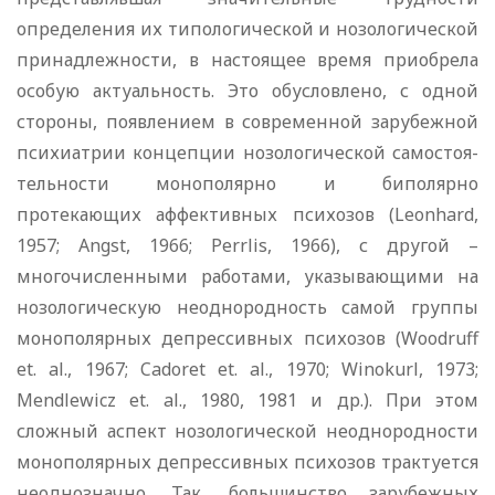
определения их типологической и нозологической
принадлеж­ности, в настоящее время приобрела
особую актуальность. Это обусловлено, с одной
стороны, появлением в современной зарубежной
психиатрии концепции нозологической самостоя­
тельности монополярно и биполярно
протекающих аффектив­ных психозов (
Leonhard
,
1957;
Angst
, 1966;
Perrlis
, 1966), с другой –
многочисленными работами, указывающими на
нозологическую неоднородность самой группы
монополярных депрессивных психозов (
Woodruff
et
.
al
., 1967;
Cadoret
et
.
al
., 1970;
Winokurl
, 1973;
Mendlewicz
et
.
al
., 1980, 1981 и др.). При этом
сложный аспект нозологической неоднородности
монополярных депрессивных психозов трактуется
неодно­значно. Так, большинство зарубежных