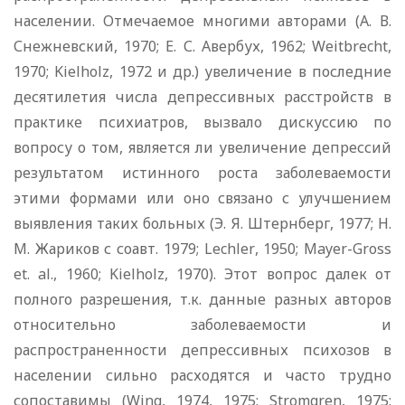
населении. Отмечаемое многими авторами (А. В.
Снежневский, 1970; Е. С. Авербух, 1962;
Weitbrecht
,
1970;
Kielholz
, 1972 и др.) увеличение в последние
десятилетия числа де­прессивных расстройств в
практике психиатров, вызвало дис­куссию по
вопросу о том, является ли увеличение депрессий
результатом истинного роста заболеваемости
этими формами или оно связано с улучшением
выявления таких больных (Э. Я. Штернберг, 1977; Н.
М. Жариков с соавт. 1979;
Lechler
, 1950;
Mayer
-
Gross
et
.
al
., 1960;
Kielholz
, 1970). Этот вопрос далек от
полного разрешения, т.к. данные разных авторов
относительно заболеваемости и
распространенности депрес­сивных психозов в
населении сильно расходятся и часто трудно
сопоставимы (
Wing
, 1974, 1975;
Stromgren
, 1975;