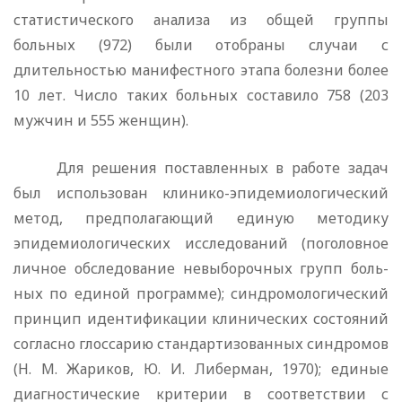
статистического анализа из общей группы
больных (972) были отобраны случаи с
длительностью ма­нифестного этапа болезни более
10 лет. Число таких больных составило 758 (203
мужчин и 555 женщин).
Для решения поставленных в работе задач
был использо­ван клинико-эпидемиологический
метод, предполагающий единую методику
эпидемиологических исследований (пого­ловное
личное обследование невыборочных групп боль­
ных по единой программе); синдромологический
прин­цип идентификации клинических состояний
согласно глоссарию стандартизованных синдромов
(Н. М. Жа­риков, Ю. И. Либерман, 1970); единые
диагностические кри­терии в соответствии с