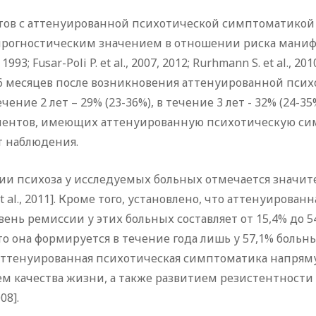
тов с аттенуированной психотической симптоматикой
прогностическим значением в отношении риска маниф
93; Fusar-Poli P. et al., 2007, 2012; Rurhmann S. et al., 2010
е 6 месяцев после возникновения аттенуированной пси
ечение 2 лет – 29% (23-36%), в течение 3 лет - 32% (24-35%)
пациентов, имеющих аттенуированную психотическую с
т наблюдения.
ии психоза у исследуемых больных отмечается значит
t al., 2011]. Кроме того, установлено, что аттенуиров
 ремиссии у этих больных составляет от 15,4% до 54,3% 
 она формируется в течение года лишь у 57,1% больных,
аттенуированная психотическая симптоматика напрям
качества жизни, а также развитием резистентности к 
08].