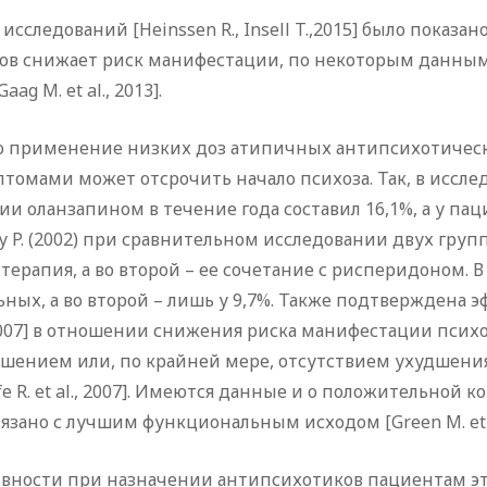
следований [Heinssen R., Insell T.,2015] было показан
в снижает риск манифестации, по некоторым данным, 
aag M. et al., 2013].
о применение низких доз атипичных антипсихотическ
ами может отсрочить начало психоза. Так, в исследо
 оланзапином в течение года составил 16,1%, а у пац
P. (2002) при сравнительном исследовании двух групп
ерапия, а во второй – ее сочетание с рисперидоном. В
ных, а во второй – лишь у 9,7%. Также подтверждена эфф
., 2007] в отношении снижения риска манифестации пси
чшением или, по крайней мере, отсутствием ухудшен
Keefe R. et al., 2007]. Имеются данные и о положитель
ано с лучшим функциональным исходом [Green M. et al., 2
вности при назначении антипсихотиков пациентам э