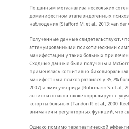
По данным метаанализа нескольких сотен ис
доманифестном этапе эндогенных психозо
наблюдения [Stafford M. et al., 2013; van der G
Полученные данные свидетельствуют, чт
аттенуированными психотическими симптом
манифестации у таких больных при лечении
Сходные данные были получены и McGorry 
применялась когнитивно-бихевиоральная т
манифестный психоз развился у 35,7% боль
2007] и амисульприда [Ruhrmann S. et al
антипсихотиков также коррелирует с улу
когорты больных [Tandon R. et al., 2000; 
внимания и регуляторных функций, что связ
Однако помимо терапевтической эффекти