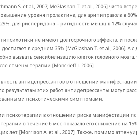
2; Rurhmann S. et al., 2007; McGlashan T. et al., 2006] част
повышение уровня пролактина, для арипипразола в 60% 
 29%, для рисперидона – ригидность мышц в 12% случае
типсихотики не имеют долгосрочного эффекта, и посл
остигает в среднем 35% [McGlashan T. et al., 2006]. А
собно вызвать сенсибилизацию клеток головного мозга,
е отмены терапии [Moncrieff J. 2006].
ость антидепрессантов в отношении манифестации психоз
 целом, по результатам этих работ антидепрессанты могут
ированными психотическими симптомами.
и психотерапии в отношении риска манифестации пс
ерапии в течение 6 мес показало его снижение на 15
х лет [Morrison A. et al., 2007]. Также, помимо атте