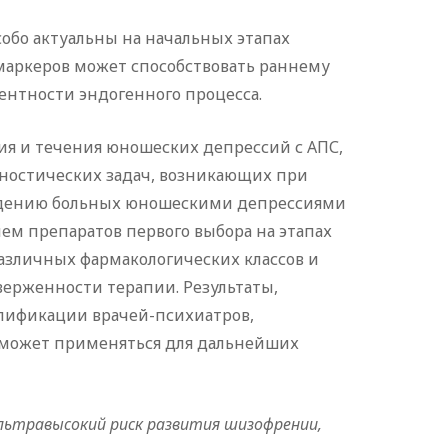
обо актуальны на начальных этапах
маркеров может способствовать раннему
нтности эндогенного процесса.
ия и течения юношеских депрессий с АПС,
ностических задач, возникающих при
ведению больных юношескими депрессиями
ем препаратов первого выбора на этапах
зличных фармакологических классов и
ерженности терапии. Результаты,
алификации врачей-психиатров,
, может применяться для дальнейших
льтравысокий риск развития шизофрении,