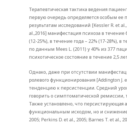
Терапевтическая тактика ведения пациен
первую очередь определяется особым ее 
результатам исследований [Kessler R. et al., 19
al.,2016] манифестация психоза в течени
(12-25%), в течение года – 22% (17-28%), в т
по данным Mees L. (2011) у 40% из 377 
психотическое состояние в течение 2,5 ле
Однако, даже при отсутствии манифестац
ролевого функционирования [Addington J. e
тенденцию к персистенции. Средний уровень
говорить о симптоматической ремиссии, то
Также установлено, что персистирующая 
функциональным исходом, но и снижением 
2005; Perkins D. et al., 2005; Barnes T. et al., 20