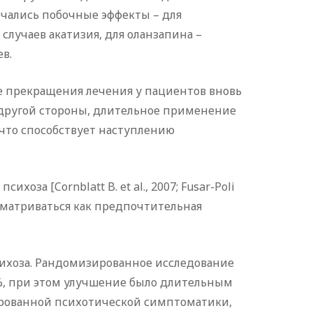
о встречались побочные эффекты – для
случаев акатизия, для оланзапина –
в.
е прекращения лечения у пациентов вновь
 с другой стороны, длительное применение
 что способствует наступлению
а [Cornblatt B. et al., 2007; Fusar-Poli
 рассматриваться как предпочтительная
ихоза. Рандомизированное исследование
%, при этом улучшение было длительным
нуированной психотической симптоматики,