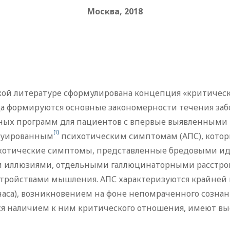
Москва, 2018
кой литературе сформулирована концепция «критическ
огда формируются основные закономерности течения заб
ных программ для пациентов с впервые выявленными 
[1]
енуированным
психотическим симптомам (АПС), котор
отические симптомы, представленные бредовыми иде
 иллюзиями, отдельными галлюцинаторными расстрой
ройствами мышления. АПС характеризуются крайней 
 часа), возникновением на фоне непомраченного созн
ся наличием к ним критического отношения, имеют в