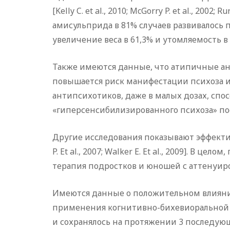
[Kelly C. et al., 2010; McGorry P. et al., 200
амисульприда в 81% случаев развивалось 
увеличение веса в 61,3% и утомляемость в
Также имеются данные, что атипичные ан
повышается риск манифестации психоза и д
антипсихотиков, даже в малых дозах, спо
«гиперсенсибилизированного психоза» посл
Другие исследования показывают эффективн
P. Et al., 2007; Walker E. Et al., 2009]. В
терапия подростков и юношей с аттену
Имеются данные о положительном влияни
применения когнитивно-бихевиоральной т
и сохранялось на протяжении 3 последующи