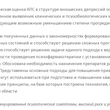
еская оценка АПС в структуре юношеских депрессий ос
менное выявление клинических и психобиологических 
едующим возможным уменьшением степени прогредие
том полученных данных о закономерностях формирован
нных состояний и способствуют решению сложных прог
гия способствует решению задачи единого подхода к 
ности проведения психофармакотерапии с установлени
Обоснована необходимость назначения препаратов ра
Представлены основные подходы для повышения прив
огут использоваться при подготовке и повышении кв
ие принципы, на базе которых построена технология
 области.
енуированные психотические симптомы, высокий риск и у