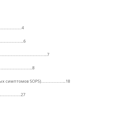
……………………4
…………………...6
……………………………………………...7
…………………………...8
х симптомов SOPS)……………………...18
………………….27