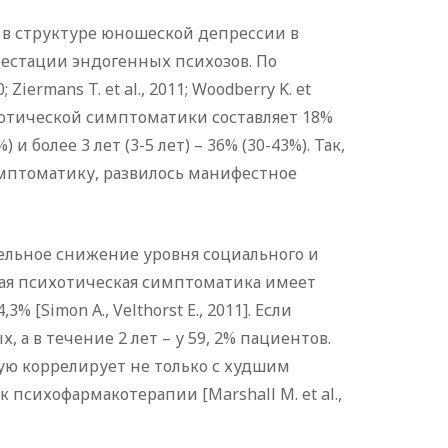
 в структуре юношеской депрессии в
естации эндогенных психозов. По
; Ziermans T. et al., 2011; Woodberry K. et
хотической симптоматики составляет 18%
 и более 3 лет (3-5 лет) – 36% (30-43%). Так,
имптоматику, развилось манифестное
ельное снижение уровня социального и
анная психотическая симптоматика имеет
[Simon A., Velthorst E., 2011]. Если
 а в течение 2 лет – у 59, 2% пациентов.
ую коррелирует не только с худшим
психофармакотерапии [Marshall M. et al.,