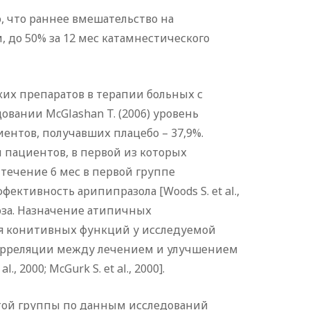
о, что раннее вмешательство на
до 50% за 12 мес катамнестического
их препаратов в терапии больных с
вании McGlashan T. (2006) уровень
иентов, получавших плацебо – 37,9%.
 пациентов, в первой из которых
 течение 6 мес в первой группе
ективность арипипразола [Woods S. et al.,
хоза. Назначение атипичных
ия конитивных функций у исследуемой
ной корреляции между лечением и улучшением
000; McGurk S. et al., 2000].
той группы по данным исследований