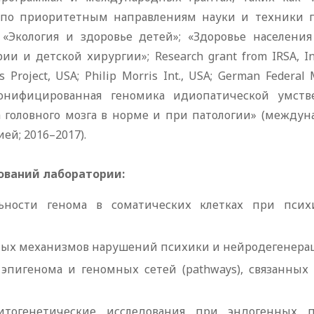
 по приоритетным направлениям науки и техники г
Экология и здоровье детей»; «Здоровье населения 
и детской хирургии»; Research grant from IRSA, Inte
 Project, USA; Philip Morris Int., USA; German Federal M
сонифицированная геномика идиопатической умстве
а головного мозга в норме и при патологии» (между
ей; 2016–2017).
ований лаборатории:
ьности генома в соматических клетках при психи
ных механизмов нарушений психики и нейродегенераци
эпигенома и геномных сетей (pathways), связанных
итогенетические исследования при эндогенных п