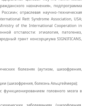
ражданского назначения», подпрограмма
России»; отраслевая научно-техническая
rnational Rett Syndrome Association, USA;
inistry of the International Cooperation in
нной отсталости: этиология, патогенез,
народный грант консорциума SIGNIFICANS,
ческих болезнях (аутизм, шизофрения,
и (шизофрения, болезнь Альцгеймера);
 с функционированием головного мозга в
сихических заболеваниях (шизофрения,