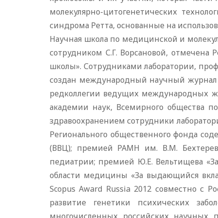
молекулярно-цитогенетических техноло
синдрома Ретта, основанные на использо
Научная школа по медицинской и молеку
сотрудником С.Г. Ворсановой, отмечена
школы». Сотрудниками лаборатории, проф.
создан международный научный журнал «M
редколлегии ведущих международных жу
академии наук, Всемирного общества по
здравоохранением сотрудники лаборато
Регионального общественного фонда сод
(ВВЦ); премией РАМН им. В.М. Бехтерев
педиатрии; премией Ю.Е. Вельтищева «З
области медицины «За выдающийся вклад 
Scopus Award Russia 2012 совместно с 
развитие генетики психических забо
многочисленных российских научных п