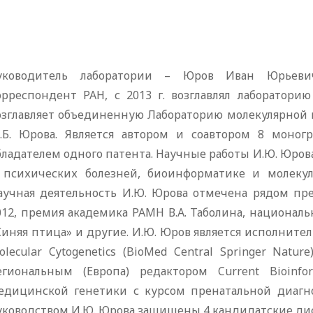
уководитель лаборатории – Юров Иван Юрьевич
орреспондент РАН, с 2013 г. возглавлял лабораторию
озглавляет объединенную Лабораторию молекулярной 
.Б. Юрова. Является автором и соавтором 8 моногр
бладателем одного патента. Научные работы И.Ю. Юро
 психических болезней, биоинформатике и молекул
аучная деятельность И.Ю. Юрова отмечена рядом пре
012, премия академика РАМН В.А. Таболина, националь
Синяя птица» и другие. И.Ю. Юров является исполни
olecular Cytogenetics (BioMed Central Springer Natur
егиональным (Европа) редактором Current Bioinfo
едицинской генетики с курсом пренатальной диа
уководством И.Ю. Юрова защищены 4 кандидатские ди