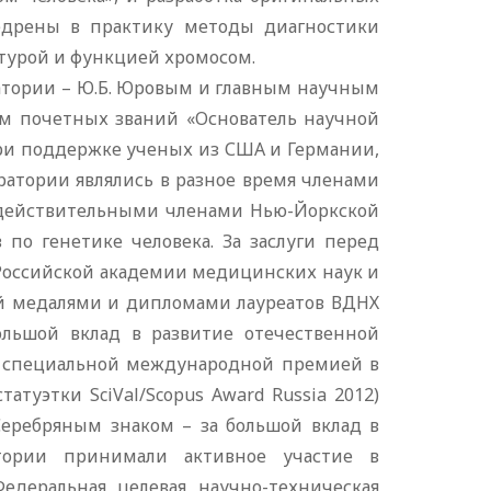
недрены в практику методы диагностики
ктурой и функцией хромосом.
атории – Ю.Б. Юровым и главным научным
им почетных званий «Основатель научной
 при поддержке ученых из США и Германии,
ратории являлись в разное время членами
 действительными членами Нью-Йоркской
по генетике человека. За заслуги перед
оссийской академии медицинских наук и
ой медалями и дипломами лауреатов ВДНХ
большой вклад в развитие отечественной
»; специальной международной премией в
туэтки SciVal/Scopus Award Russia 2012)
Серебряным знаком – за большой вклад в
атории принимали активное участие в
деральная целевая научно-техническая