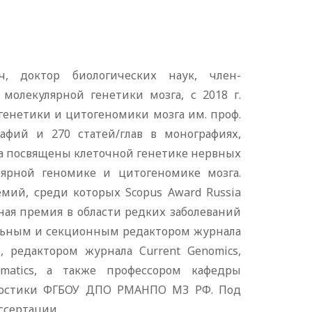
, доктор биологических наук, член-
 молекулярной генетики мозга, с 2018 г.
генетики и цитогеномики мозга им. проф.
афий и 270 статей/глав в монографиях,
ва посвящены клеточной генетике нервных
ярной геномике и цитогеномике мозга.
мий, среди которых Scopus Award Russia
ная премия в области редких заболеваний
тельным и секционным редактором журнала
e), редактором журнала Current Genomics,
rmatics, а также профессором кафедры
гностики ФГБОУ ДПО РМАНПО МЗ РФ. Под
ссертации.