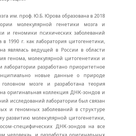
а им. проф. Ю.Б. Юрова образована в 2018
атории молекулярной генетики мозга и
ки и геномики психических заболеваний
 в 1990 г. как лаборатория цитогенетики,
на являлась ведущей в России в области
ия генома, молекулярной цитогенетики и
и лаборатории разработано приоритетное
инципиально новые данные о природе
 головном мозге и разработана теория
на оригинальная коллекция ДНК-зондов и
ий исследований лаборатории был связан
ных и геномных заболеваний в структуре
му развитию молекулярной цитогенетики,
мосом-специфических ДНК-зондов на все
м человека», и разработка оригинальных