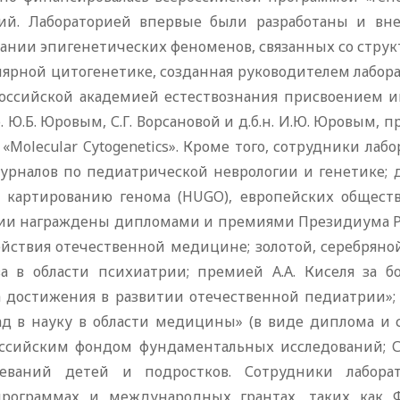
гий. Лабораторией впервые были разработаны и в
вании эпигенетических феноменов, связанных со стру
лярной цитогенетике, созданная руководителем лабор
 Российской академией естествознания присвоением 
 Ю.Б. Юровым, С.Г. Ворсановой и д.б.н. И.Ю. Юровым,
olecular Cytogenetics». Кроме того, сотрудники лабо
рналов по педиатрической неврологии и генетике;
 картированию генома (HUGO), европейских обществ 
рии награждены дипломами и премиями Президиума Р
ействия отечественной медицине; золотой, серебрян
а в области психиатрии; премией А.А. Киселя за 
а достижения в развитии отечественной педиатрии
в науку в области медицины» (в виде диплома и ста
Российским фондом фундаментальных исследований; 
леваний детей и подростков. Сотрудники лабор
рограммах и международных грантах, таких как Фе