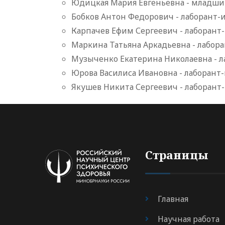
Юдицкая Мария Евгеньевна - младш
Бобков Антон Федорович - лаборант-
Карпачев Ефим Сергеевич - лаборант
Маркина Татьяна Аркадьевна - лабор
Музыченко Екатерина Николаевна - л
Юрова Василиса Ивановна - лаборант
Якушев Никита Сергеевич - лаборант
Страницы
Главная
Научная работа