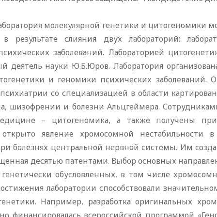
аборатория молекулярной генетики и цитогеномики мозг
. в результате слияния двух лабораторий: лабор
психических заболеваний. Лабораторией цитогенети
ный деятель науки Ю.Б.Юров. Лаборатория организована
огенетики и геномики психических заболеваний. О
психиатрии со специализацией в области картирован
ма, шизофрении и болезни Альцгеймера. Сотрудникам
медицине – цитогеномика, а также получены пр
 открыто явление хромосомной нестабильности в
при болезнях центральной нервной системы. Им созда
щенная десятью патентами. Выбор основных направлен
 генетически обусловленных, в том числе хромосом
остижения лаборатории способствовали значительно
генетики. Например, разработка оригинальных хро
чно финансировалась всероссийской программой «Гено