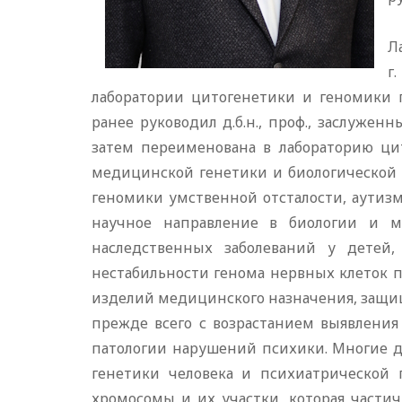
Л
г
лаборатории цитогенетики и геномики 
ранее руководил д.б.н., проф., заслужен
затем переименована в лабораторию цит
медицинской генетики и биологической 
геномики умственной отсталости, аутиз
научное направление в биологии и 
наследственных заболеваний у детей,
нестабильности генома нервных клеток 
изделий медицинского назначения, защи
прежде всего с возрастанием выявления
патологии нарушений психики. Многие д
генетики человека и психиатрической 
хромосомы и их участки, которая части