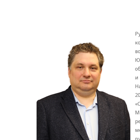
Р
к
в
Ю
о
и
Н
2
«
M
р
м
р