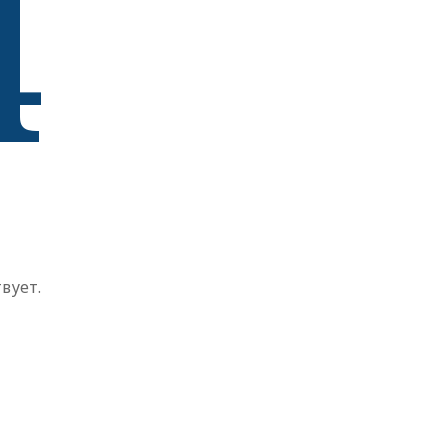
4
вует.