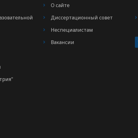
О сайте
азовательной
Диссертационный совет
Неспециалистам
Вакансии
м
трия"