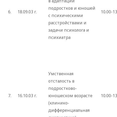
в адаптации
подростков и юношей
6.
18.09.03 г.
10.00-13
с психическими
расстройствами и
задачи психолога и
психиатра
Умственная
отсталость в
подростково-
7.
16.10.03 г.
юношеском возрасте
10.00-13
(клинико-
дифференциальная