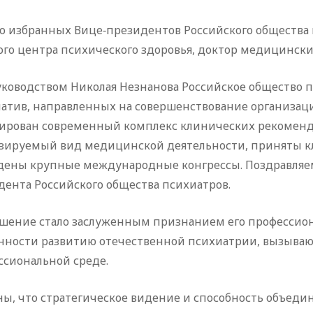
ло избранных Вице‑президентов Российского общества 
го центра психического здоровья, доктор медицински
уководством Николая Незнанова Российское общество 
атив, направленных на совершенствование организаци
ирован современный комплекс клинических рекоменда
зируемый вид медицинской деятельности, приняты кл
дены крупные международные конгрессы. Поздравляем
ента Российского общества психиатров.
шение стало заслуженным признанием его профессиона
нности развитию отечественной психиатрии, вызываю
ссиональной среде.
ы, что стратегическое видение и способность объеди