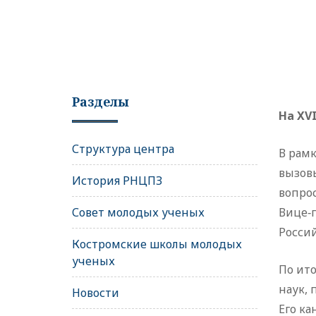
Разделы
На XV
Структура центра
В рамк
вызов
История РНЦПЗ
вопрос
Совет молодых ученых
Вице‑
Россий
Костромские школы молодых
ученых
По ит
наук, 
Новости
Его ка