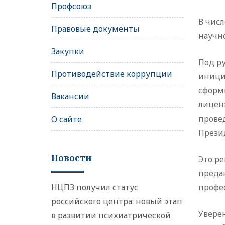
Профсоюз
В чис
Правовые документы
научно
Закупки
Под р
Противодействие коррупции
иници
сформ
Вакансии
лицен
прове
О сайте
Презид
Новости
Это ре
преда
НЦПЗ получил статус
профе
российского центра: новый этап
Уверен
в развитии психиатрической