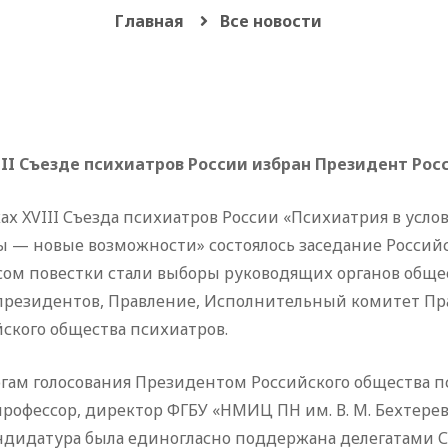
Главная
Все новости
III Съезде психиатров России избран Президент Ро
ах XVIII Съезда психиатров России «Психиатрия в усл
ы — новые возможности» состоялось заседание Россий
ом повестки стали выборы руководящих органов общес
президентов, Правление, Исполнительный комитет Пр
ского общества психиатров.
огам голосования Президентом Российского общества 
профессор, директор ФГБУ «НМИЦ ПН им. В. М. Бехтере
ндидатура была единогласно поддержана делегатами С