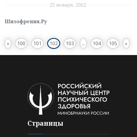
25 января, 2002
Шизофрения.Ру
«
100
101
102
103
...
104
105
»
Страницы