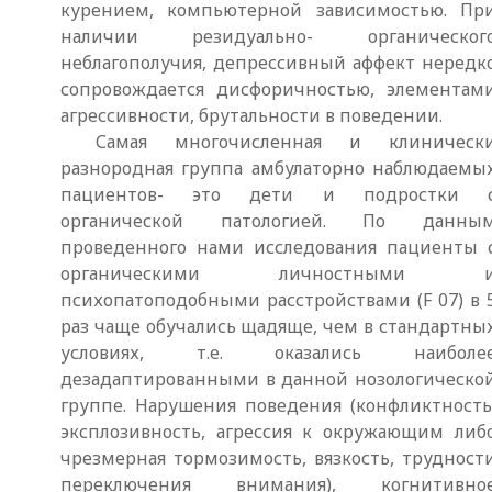
курением, компьютерной зависимостью. Пр
наличии резидуально- органическог
неблагополучия, депрессивный аффект нередк
сопровождается дисфоричностью, элементам
агрессивности, брутальности в поведении.
Самая многочисленная и клиническ
разнородная группа амбулаторно наблюдаемы
пациентов- это дети и подростки 
органической патологией. По данны
проведенного нами исследования пациенты 
органическими личностными 
психопатоподобными расстройствами (F 07) в 
раз чаще обучались щадяще, чем в стандартны
условиях, т.е. оказались наиболе
дезадаптированными в данной нозологическо
группе. Нарушения поведения (конфликтность
эксплозивность, агрессия к окружающим либ
чрезмерная тормозимость, вязкость, трудност
переключения внимания), когнитивно