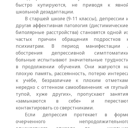
быстро купируются, не приводя к явно
школьной дезадаптации.
В старшей школе (9-11 классы), депрессии 
другая аффективная патология (дистимические
биполярные расстройства) становятся одной и
частых причин обращения подростков 
психиатрам. В период манифестации 
обострения депрессивной симптоматик
больные испытывают значительные трудност
в продолжении обучения. Они жалуются н
плохую память, рассеянность, потерю интерес
к учёбе, безразличие к плохим отметкам
нередко с оттенком самообвинения: «я глупый
тупой, хуже других», пропускают занятия
«замыкаются в себе» и перестаю
контактировать со сверстниками.
Если депрессия протекает в форм
очерченного непродолжительног