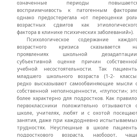
означенные периоды повышаетс
восприимчивость к патогенным факторам
однако предостерегала «от переоценки рол
возрастных сдвигов как этиологическог
фактора в клинике психических заболеваний»).
Психологическое содержание каждог
возрастного кризиса сказывается н
проявлениях школьной дезадаптации
субъективной оценке причин собственно
учебной несостоятельности. Так пациент
младшего школьного возраста (1-2- классы
редко высказывают самообвиняющие мысли 
собственной неполноценности, «глупости»; эт
более характерно для подростков. Как правило
первоклассники положительно отзываются 
школе, учителях, любят и с охотой посещаю
занятия, даже при каждодневно испытываемы
трудностях. Неуспешные в школе пациент
подросткового возраста, наоборот, чащ