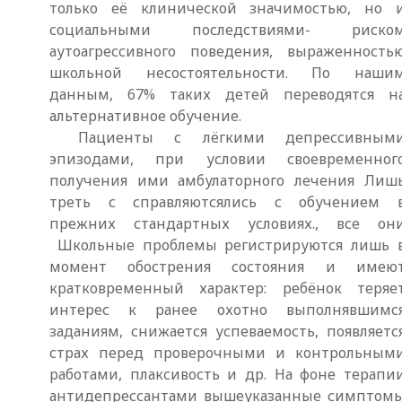
только её клинической значимостью, но 
социальными последствиями- риско
аутоагрессивного поведения, выраженность
школьной несостоятельности. По наши
данным, 67% таких детей переводятся н
альтернативное обучение.
Пациенты с лёгкими депрессивным
эпизодами, при условии своевременног
получения ими амбулаторного лечения Лиш
треть с справляютсялись с обучением 
прежних стандартных условиях., все он
Школьные проблемы регистрируются лишь 
момент обострения состояния и имею
кратковременный характер: ребёнок теряе
интерес к ранее охотно выполнявшимс
заданиям, снижается успеваемость, появляетс
страх перед проверочными и контрольным
работами, плаксивость и др. На фоне терапи
антидепрессантами вышеуказанные симптом