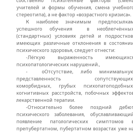
собственно психогенные факторы (смен
учителей и формы обучения, смена учебног
стереотипа), а не фактор «возрастного кризиса».
К наиболее значимым предпосылка
успешного обучения в необлегчённы
(стандартных) условиях детей и подростков
имеющих различные отклонения в состояни
психического здоровья, следует отнести:
-Лёгкую выраженность имеющихс
психопатологических нарушений.,
- оОтсутствие, либо минимальну
представленность сопутствующи
коморбидных, грубых психопатоподобных
когнитивных расстройств, побочных эффекто
лекарственной терапии.
-Относительно более поздний дебю
психического заболевания, обуславливающи
появление патологических симптомов 
препубертатном, пубертатном возрастах уже н