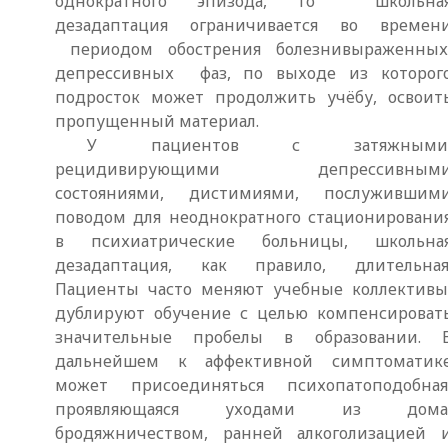
однократного эпизода, то школьна
дезадаптация ограничивается во времен
периодом обострения болезнивыраженны
депрессивных фаз, по выходе из которог
подросток может продолжить учёбу, освоит
пропущенный материал.
У пациентов с затяжными
рецидивирующими депрессивным
состояниями, дистимиями, послужившим
поводом для неоднократного стационировани
в психиатрические больницы, школьна
дезадаптация, как правило, длительная
Пациенты часто меняют учебные коллективы
дублируют обучение с целью компенсироват
значительные пробелы в образовании. 
дальнейшем к аффективной симптоматик
может присоединяться психопатоподобная
проявляющаяся уходами из дома
бродяжничеством, ранней алкоголизацией 