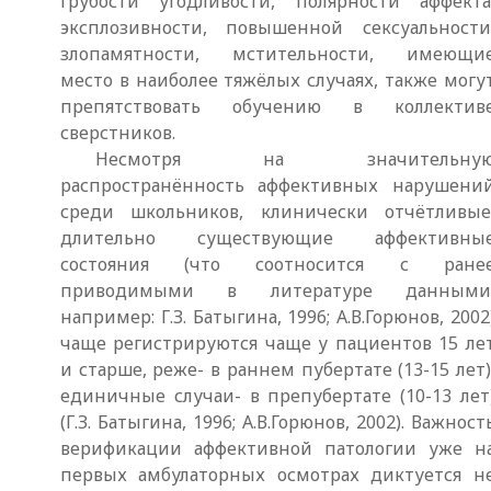
грубости угодливости, полярности аффекта
эксплозивности, повышенной сексуальности
злопамятности, мстительности, имеющи
место в наиболее тяжёлых случаях, также могу
препятствовать обучению в коллектив
сверстников.
Несмотря на значительну
распространённость аффективных нарушени
среди школьников, клинически отчётливые
длительно существующие аффективны
состояния (что соотносится с ране
приводимыми в литературе данными
например: Г.З. Батыгина, 1996; А.В.Горюнов, 2002
чаще регистрируются чаще у пациентов 15 ле
и старше, реже- в раннем пубертате (13-15 лет)
единичные случаи- в препубертате (10-13 лет
(Г.З. Батыгина, 1996; А.В.Горюнов, 2002). Важност
верификации аффективной патологии уже н
первых амбулаторных осмотрах диктуется н