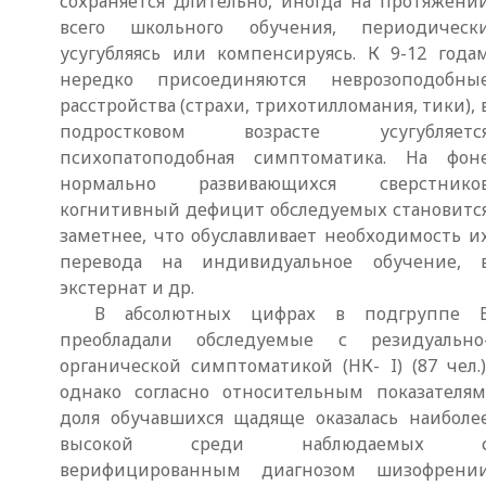
сохраняется длительно, иногда на протяжени
всего школьного обучения, периодическ
усугубляясь или компенсируясь. К 9-12 года
нередко присоединяются неврозоподобны
расстройства (страхи, трихотилломания, тики), 
подростковом возрасте усугубляетс
психопатоподобная симптоматика. На фон
нормально развивающихся сверстнико
когнитивный дефицит обследуемых становитс
заметнее, что обуславливает необходимость и
перевода на индивидуальное обучение, 
экстернат и др.
В абсолютных цифрах в подгруппе 
преобладали обследуемые с резидуально
органической симптоматикой (НК- I) (87 чел.)
однако согласно относительным показателям
доля обучавшихся щадяще оказалась наиболе
высокой среди наблюдаемых 
верифицированным диагнозом шизофрени