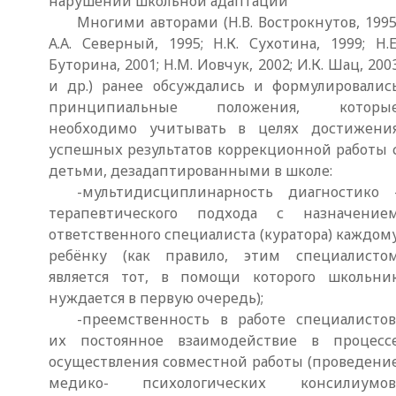
нарушений школьной адаптации
Многими авторами (Н.В. Вострокнутов, 1995
А.А. Северный, 1995; Н.К. Сухотина, 1999; Н.Е
Буторина, 2001; Н.М. Иовчук, 2002; И.К. Шац, 200
и др.) ранее обсуждались и формулировалис
принципиальные положения, которы
необходимо учитывать в целях достижени
успешных результатов коррекционной работы 
детьми, дезадаптированными в школе:
-мультидисциплинарность диагностико 
терапевтического подхода с назначение
ответственного специалиста (куратора) каждом
ребёнку (как правило, этим специалисто
является тот, в помощи которого школьни
нуждается в первую очередь);
-преемственность в работе специалистов
их постоянное взаимодействие в процесс
осуществления совместной работы (проведени
медико- психологических консилиумов