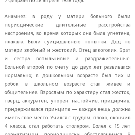
7 февраля по 28 апреля 1938 года.
Анамнез: в роду у матери больного были
периодические длительные расстройства
настроения, во время которых она была угнетена,
плакала. Были суицидальные попытки. Дед по
матери злобный и жестокий. Отец алкоголик. Брат
и сестра вспыльчивые и раздражительные.
Больной второй по счету, до двух лет развивался
нормально; в дошкольном возрасте был тих и
робок, в школьном возрасте стал живее и
общительнее. Взрослым по характеру стал жесток,
тверд, аккуратен, упорен, настойчив, придирчив,
придерживался принципа — каждая вещь должна
иметь свое место. Учился с трудом, плохо, окончив
4 класса, стал работать столяром. Болел с 15 лет
ревматизмом, периодически обострявшимся. В