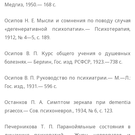
Медгиз, 1950.— 168 с.
Осипов Н. Е. Мысли и сомнения по поводу случая
«дегенеративной психопатии».— Психотерапия,
1912, № 4—5, с. 189.
Осипов В. П. Курс общего учения о душевных
болезнях.— Берлин, Гос. изд. РСФСР, 1923.—738 с.
Осипов В. П. Руководство по психиатрии.— М.—Л.:
Гос. изд., 1931.— 596 с.
Останков П. А. Симптом зеркала при dementia
praecox.— Сов. психоневрол., 1934, № 6, с. 123.
Печерникова Т. П. Паранойяльные состояния в