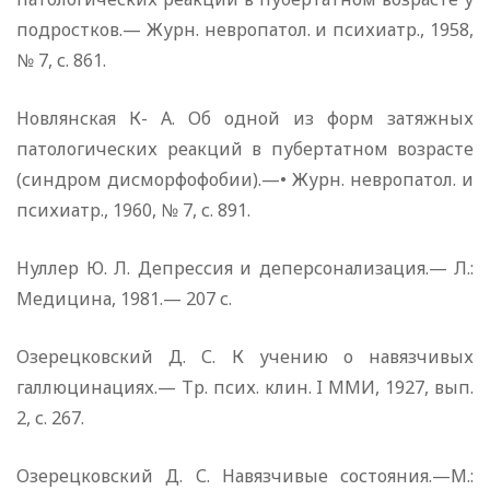
подростков.— Журн. невропатол. и психиатр., 1958,
№ 7, с. 861.
Новлянская К- А. Об одной из форм затяжных
патологических реакций в пубертатном возрасте
(синдром дисморфофобии).—• Журн. невропатол. и
психиатр., 1960, № 7, с. 891.
Нуллер Ю. Л. Депрессия и деперсонализация.— Л.:
Медицина, 1981.— 207 с.
Озерецковский Д. С. К учению о навязчивых
галлюцинациях.— Тр. псих. клин. I ММИ, 1927, вып.
2, с. 267.
Озерецковский Д. С. Навязчивые состояния.—М.: