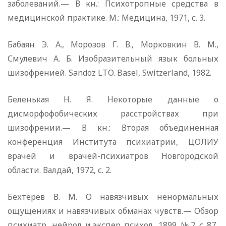
заболеваний.— В кн.: Психотропные средства в
медицинской практике. М.: Медицина, 1971, с. 3.
Бабаян Э. А., Морозов Г. В., Морковкин В. М.,
Смулевич А. Б. Изобразительный язык больных
шизофренией. Sandoz LTO. Basel, Switzerland, 1982.
Беленькая Н. Я. Некоторые данные о
дисморфофобических расстройствах при
шизофрении.— В кн.: Вторая объединенная
конференция Института психиатрии, ЦОЛИУ
врачей и врачей-психиатров Новгородской
области. Валдай, 1972, с. 2.
Бехтерев В. М. О навязчивых ненормальных
ощущениях и навязчивых обманах чувств.— Обзор
психиатр., нейрол. и экспер. психол., 1899, № 2, с. 87.