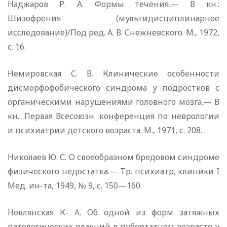
Наджаров Р. А. Формы течения.— В кн.:
Шизофрения (мультидисциплинарное
исследование)/Под ред. А. В. Снежневского. М., 1972,
с. 16.
Немировская С. В. Клинические особенности
дисморфофобического синдрома у подростков с
органическими нарушениями головного мозга.— В
кн.: Первая Всесоюзн. конференция по неврологии
и психиатрии детского возраста. М., 1971, с. 208.
Николаев Ю. С. О своеобразном бредовом синдроме
физического недостатка.— Тр. психиатр, клиники I
Мед. ин-та, 1949, № 9, с. 150—160.
Новлянская К- А. Об одной из форм затяжных
патологических реакций в пубертатном возрасте у