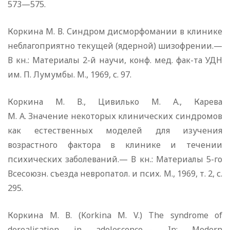
573—575.
Коркина М. В. Синдром дисморфомании в клинике
неблагоприятно текущей (ядерной) шизофрении.—
В кн.: Материалы 2-й научи, конф. мед. фак-та УДН
им. П. Лумумбы. М., 1969, с. 97.
Коркина М. В., Цивилько М. А., Карева
М. А. Значение некоторых клинических синдромов
как естественных моделей для изучения
возрастного фактора в клинике и течении
психических заболеваний.— В кн.: Материалы 5-го
Всесоюзн. съезда невропатол. и псих. М., 1969, т. 2, с.
295.
Коркина М. В. (Korkina М. V.) The syndrome of
derealisation in adolescence.— In: Modern