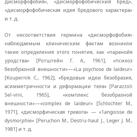
дисморфофобия», «дисморфофобический бред»,
«дисморфофобическая идея бредового характера»
и т. д.
От несоответствия термина «дисморфофобия»
наблюдаемым клиническим фактам возникли
такие определения этого понятия, как «паранойя
уродства» [Ротштейн Г. А., 1961], «психоз
безобразной внешности»—«La psychose de laideur»
[Koupernik С., 1962], «бредовые идеи безобразия,
асимметричности и деформации тела» [Parazzoli
Sel-vini, 1965], «комплекс безобразной
внешности»—«complex de laideur» [Schlochter M.,
1971], «дисморфическая тревога» — «1angoisse de
dysmorphie» [Peruchon M., Destru-haut J., Leger J. M.,
1981] и т. д.