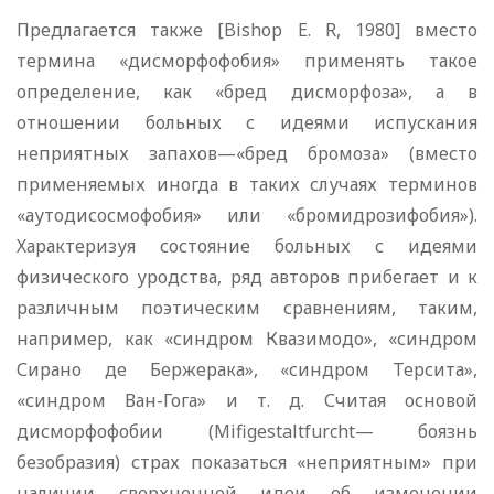
Предлагается также [Bishop E. R, 1980] вместо
термина «дисморфофобия» применять такое
определение, как «бред дисморфоза», а в
отношении больных с идеями испускания
неприятных запахов—«бред бромоза» (вместо
применяемых иногда в таких случаях терминов
«аутодисосмофобия» или «бромидрозифобия»).
Характеризуя состояние больных с идеями
физического уродства, ряд авторов прибегает и к
различным поэтическим сравнениям, таким,
например, как «синдром Квазимодо», «синдром
Сирано де Бержерака», «синдром Терсита»,
«синдром Ван-Гога» и т. д. Считая основой
дисморфофобии (Mifigestaltfurcht— боязнь
безобразия) страх показаться «неприятным» при
наличии сверхценной идеи об изменении