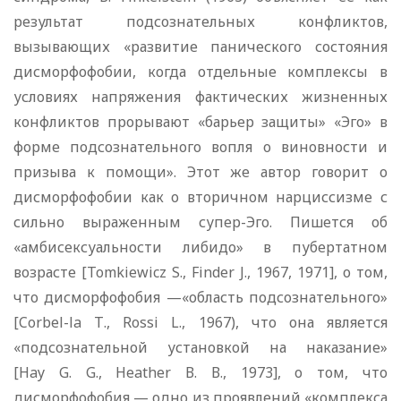
результат подсознательных конфликтов,
вызывающих «развитие панического состояния
дисморфофобии, когда отдельные комплексы в
условиях напряжения фактических жизненных
конфликтов прорывают «барьер защиты» «Эго» в
форме подсознательного вопля о виновности и
призыва к помощи». Этот же автор говорит о
дисморфофобии как о вторичном нарциссизме с
сильно выраженным супер-Эго. Пишется об
«амбисексуальности либидо» в пубертатном
возрасте [Tomkiewicz S., Finder J., 1967, 1971], о том,
что дисморфофобия —«область подсознательного»
[Corbel-la Т., Rossi L., 1967), что она является
«подсознательной установкой на наказание»
[Hay G. G., Heather В. В., 1973], о том, что
дисморфофобия — одно из проявлений «комплекса