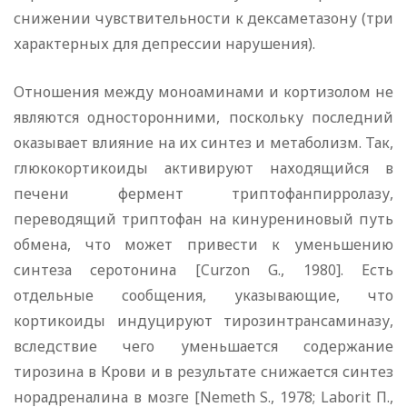
снижении чувствительности к дексаметазону (три
характерных для депрессии нарушения).
Отношения между моноаминами и кортизолом не
являются односторонними, поскольку последний
оказывает влияние на их синтез и метаболизм. Так,
глюкокортикоиды активируют находящийся в
печени фермент триптофанпирролазу,
переводящий триптофан на кинурениновый путь
обмена, что может привести к уменьшению
синтеза серотонина [Curzon G., 1980]. Есть
отдельные сообщения, указывающие, что
кортикоиды индуцируют тирозинтрансаминазу,
вследствие чего уменьшается содержание
тирозина в Крови и в результате снижается синтез
норадреналина в мозге [Nemeth S., 1978; Laborit П.,