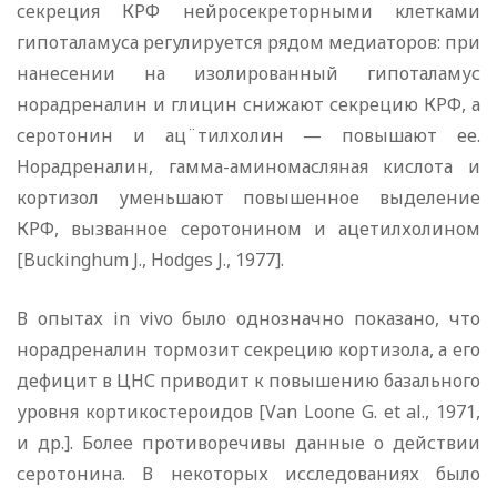
секреция КРФ нейросекреторными клетками
гипоталамуса регулируется рядом медиаторов: при
нанесении на изолированный гипоталамус
норадреналин и глицин снижают секрецию КРФ, а
серотонин и ац¨тилхолин — повышают ее.
Норадреналин, гамма-аминомасляная кислота и
кортизол уменьшают повышенное выделение
КРФ, вызванное серотонином и ацетилхолином
[Buckinghum J., Hodges J., 1977].
В опытах in vivo было однозначно показано, что
норадреналин тормозит секрецию кортизола, а его
дефицит в ЦНС приводит к повышению базального
уровня кортикостероидов [Van Loone G. et al., 1971,
и др.]. Более противоречивы данные о действии
серотонина. В некоторых исследованиях было