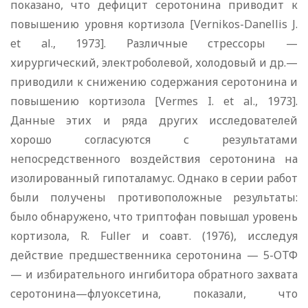
показано, что дефицит серотонина приводит к
повышению уровня кортизола [Vernikos-Danellis J.
et al., 1973]. Различные стрессоры —
хирургический, электроболевой, холодовый и др.—
приводили к снижению содержания серотонина и
повышению кортизола [Vermes I. et al., 1973].
Данные этих и ряда других исследователей
хорошо согласуются с результатами
непосредственного воздействия серотонина на
изолированный гипоталамус. Однако в серии работ
были получены противоположные результаты:
было обнаружено, что триптофан повышал уровень
кортизола, R. Fuller и соавт. (1976), исследуя
действие предшественника серотонина — 5-ОТФ
— и избирательного ингибитора обратного захвата
серотонина—флуоксетина, показали, что