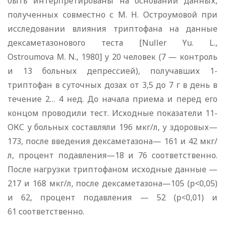
быть интерпретированы на основании данных,
полученных совместно с М. Н. Остроумовой при
исследовании влияния триптофана на данные
дексаметазонового теста [Nuller Yu. L.,
Ostroumova M. N., 1980] у 20 человек (7 — контроль
и 13 больных депрессией), получавших 1-
триптофан в суточных дозах от 3,5 до 7 г в день в
течение 2… 4 нед. До начала приема и перед его
концом проводили тест. Исходные показатели 11-
ОКС у больных составляли 196 мкг/л, у здоровых—
173, после введения дексаметазона— 161 и 42 мкг/
л, процент подавления—18 и 76 соответственно.
После нагрузки триптофаном исходные данные —
217 и 168 мкг/л, после дексаметазона—105 (р<0,05)
и 62, процент подавления — 52 (р<0,01) и
61 соответственно.