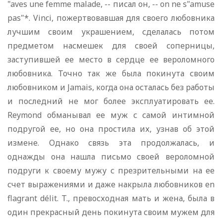
"aves une femme malade, -- писал он, -- on ne s"amuse
pas"*. Vinci, пожертвовавшая для своего любовника
лучшим своим украшением, сделалась потом
предметом насмешек для своей соперницы,
заступившей ее место в сердце ее вероломного
любовника. Точно так же была покинута своим
любовником и Jamais, когда она осталась без работы
и последний не мог более эксплуатировать ее.
Reymond обманывал ее муж с самой интимной
подругой ее, но она простила их, узнав об этой
измене. Однако связь эта продолжалась, и
однажды она нашла письмо своей вероломной
подруги к своему мужу с презрительными на ее
счет выражениями и даже накрыла любовников en
flagrant délit. T., превосходная мать и жена, была в
один прекрасный день покинута своим мужем для