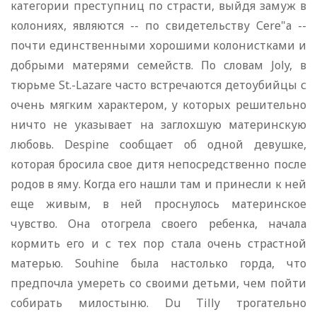
категории преступниц по страсти, выйдя замуж в
колониях, являются -- по свидетельству Сеrе"а --
почти единственными хорошими колонистками и
добрыми матерями семейств. По словам Joly, в
тюрьме St.-Lazare часто встречаются детоубийцы с
очень мягким характером, у которых решительно
ничто не указывает на заглохшую материнскую
любовь. Despine сообщает об одной девушке,
которая бросила свое дитя непосредственно после
родов в яму. Когда его нашли там и принесли к ней
еще живым, в ней проснулось материнское
чувство. Она отогрела своего ребенка, начала
кормить его и с тех пор стала очень страстной
матерью. Souhine была настолько горда, что
предпочла умереть со своими детьми, чем пойти
собирать милостыню. Du Tilly трогательно