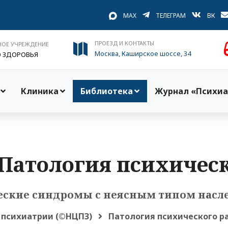
MAX
ТЕЛЕГРАМ
ВК
ПРОЕЗД И КОНТАКТЫ
НОЕ УЧРЕЖДЕНИЕ
Москва, Каширское шоссе, 34
О ЗДОРОВЬЯ
Клиника
Библиотека
Журнал «Психиа
‹‹Патология психическ
еские синдромы с неясным типом насл
 психиатрии (©НЦПЗ)
Патология психического р