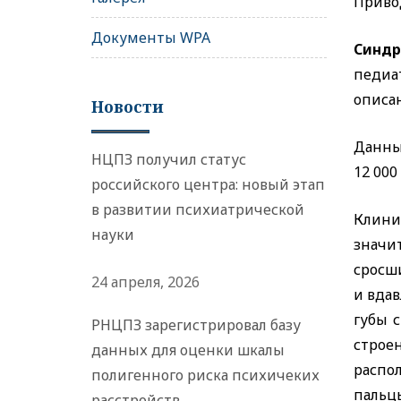
Приво
Документы WPA
Синдр
педиа
описан
Новости
Данны
НЦПЗ получил статус
12 000
российского центра: новый этап
в развитии психиатрической
Клинич
науки
значи
сросш
24 апреля, 2026
и вда
губы 
РНЦПЗ зарегистрировал базу
строе
данных для оценки шкалы
расп
полигенного риска психичеких
пальц
расстройств