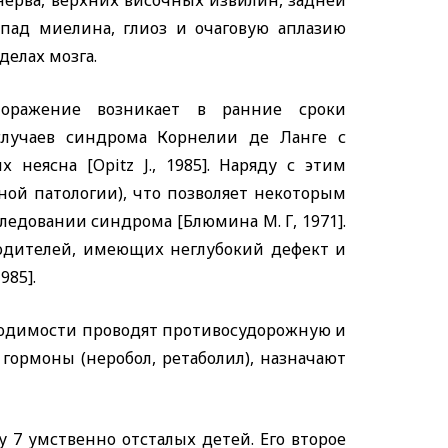
ерва, верхних височных извилин, задней
спад миелина, глиоз и очаговую аплазию
делах мозга.
поражение возникает в ранние сроки
случаев синдрома Корнелии де Ланге с
их неясна
[Opitz J.,
1985]. Наряду с этим
ой патологии), что позволяет некоторым
едовании синдрома [Блюмина М. Г, 1971].
родителей, имеющих неглубокий дефект и
985].
ходимости проводят противосудорожную и
ормоны (неробол, ретаболил), назначают
 у 7 умственно отсталых детей. Его второе