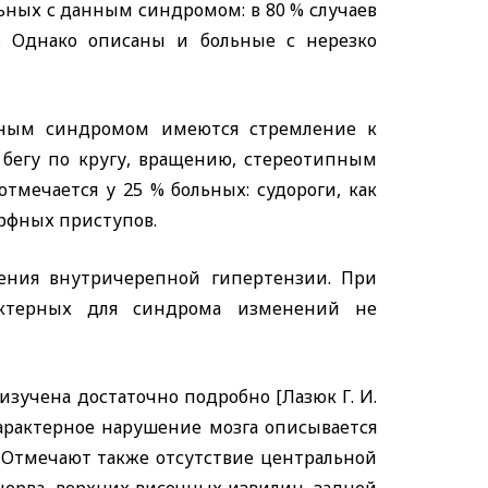
льных с данным синдромом: в 80 % случаев
. Однако описаны и больные с нерезко
анным синдромом имеются стремление к
бегу по кругу, вращению, стереотипным
тмечается у 25 % больных: судороги, как
орфных приступов.
ения внутричерепной гипертензии. При
рактерных для синдрома изменений не
зучена достаточно подробно [Лазюк Г. И.
ее характерное нарушение мозга описывается
 Отмечают также отсутствие центральной