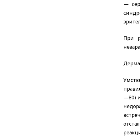
— сер
синдр
зрител
При р
незар
Дерма
Умств
прави
—80) 
недор
встреч
отста
реакц