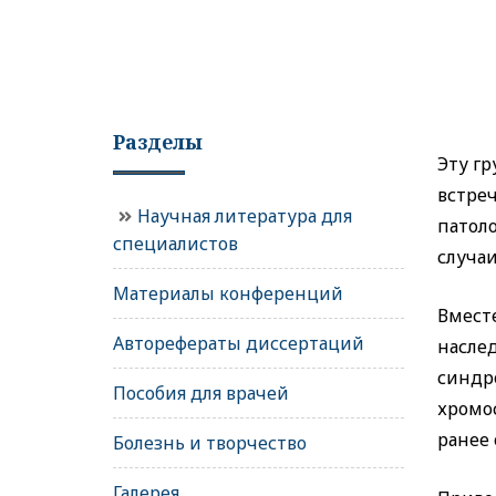
Разделы
Эту гр
встре
Научная литература для
патоло
специалистов
случаи
Материалы конференций
Вмест
Авторефераты диссертаций
насле
синдр
Пособия для врачей
хромо
ранее 
Болезнь и творчество
Галерея