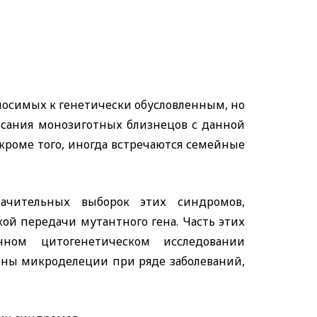
тносимых к генетически обусловленным, но
исания монозиготных близнецов с данной
 кроме того, иногда встречаются семейные
начительных выборок этих синдромов,
ой передачи мутантного гена. Часть этих
нном цитогенетическом исследовании
ены микроделеции при ряде заболеваний,