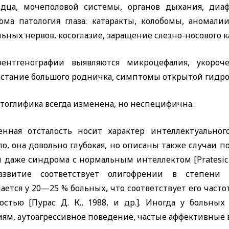
дца, мочеполовой системы, органов дыхания, диаф
ома патология глаза: катаракты, колобомы, аномалии
ьных нервов, косоглазие, заращение слезно-носового к
ентгенографии выявляются микроцефалия, укороч
астание большого родничка, симптомы открытой гидр
тоглифика всегда изменена, но неспецифична.
енная отсталость носит характер интеллектуальног
ло, она довольно глубокая, но описаны также случаи 
и даже синдрома с нормальным интеллектом
[Pratesic
азвитие соответствует олигофрении в степени
ается у 20—25 % больных, что соответствует его час
лостью [Пурас Д. К., 1988, и др.]. Иногда у больны
иям, аутоагрессивное поведение, частые аффективные