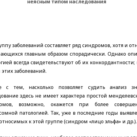
неясным типом наследования
уппу заболеваний составляет ряд синдромов, хотя и о
чающихся главным образом спорадически. Однако оп
гией всегда свидетельствуют об их конкордантности;
 этих заболеваний.
е с тем, насколько позволяет судить анализ з
дование здесь не имеет характера простой менделевск
омов, возможно, окажется при более соверше
сомной патологией. Так, уже в последние годы выявл
относимых к этой группе (синдром «лицо эльфа» и др.).