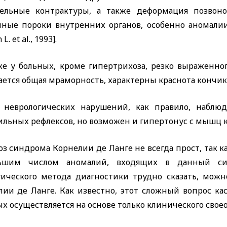
тельные контрактуры, а также деформация позвон
чные пороки внутренних органов, особенно аномалии с
 L. et al.,
1993].
же у больных, кроме гипертрихоза, резко выраженно
ется общая мраморность, характерны краснота кончика
 неврологических нарушений, как правило, наблю
ильных рефлексов, но возможен и гипертонус с мышц 
з синдрома Корнелии де Ланге не всегда прост, так к
ьшим числом аномалий, входящих в данный си
гического метода диагностики трудно сказать, мож
лии де Ланге. Как известно, этот сложный вопрос кас
х осуществляется на основе только клинического своео