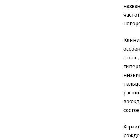
назва
частот
новоро
Клини
особе
стопе
гипер
низкий
пальц
расши
врожд
состо
Харак
рожде