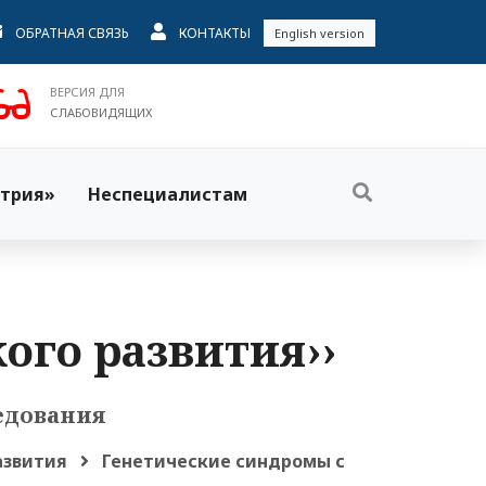
ОБРАТНАЯ СВЯЗЬ
КОНТАКТЫ
English version
ВЕРСИЯ ДЛЯ
СЛАБОВИДЯЩИХ
трия»
Неспециалистам
ого развития››
едования
азвития
Генетические синдромы с