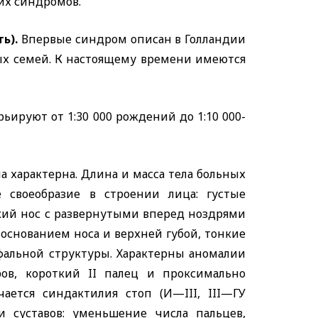
их синдромов.
ть).
Впервые синдром описан в Голландии
ных семей. К настоящему времени имеются
ируют от 1:30 000 рождений до 1:10 000-
а характерна. Длина и масса тела больных
 своеобразие в строении лица: густые
кий нос с развернутыми вперед ноздрями
основанием носа и верхней губой, тонкие
фальной структуры. Характерны аномалии
ров, короткий
II
палец и проксимально
чается синдактилия стоп (И—
III, III—
ГУ
 суставов: уменьшение числа пальцев,