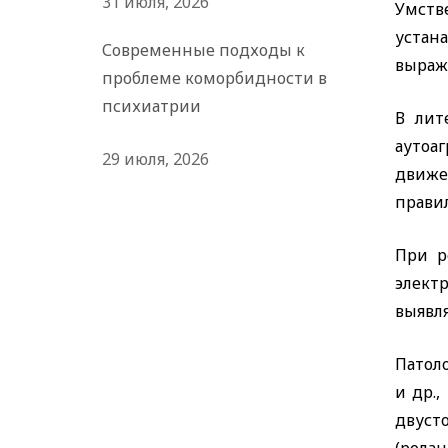
31 июля, 2026
Умстве
устан
Современные подходы к
выраж
проблеме коморбидности в
психиатрии
В лит
аутоа
29 июля, 2026
движе
правил
При р
элект
выявля
Патол
и др.,
двуст