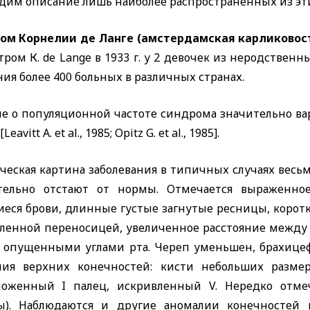
дим описание лишь наиболее распространенных из эт
ом Корнелии де Ланге (амстердамская карликовос
тром К.
de Lange
в 1933 г. у 2 девочек из неродствен
ия более 400 больных в различных странах.
е о популяционной частоте синдрома значительно варь
[Leavitt A. et al.,
1985;
Opitz G. et al.,
1985].
еская картина заболевания в типичных случаях весьм
тельно отстают от нормы. Отмечается выраженное
иеся брови, длинные густые загнутые ресницы, корот
вленной переносицей, увеличенное расстояние между 
с опущенными углами рта. Череп уменьшен, брахице
ния верхних конечностей: кисти небольших разме
оложенный
I
палец, искривленный
V.
Нередко отме
ы). Наблюдаются и другие аномалии конечностей и