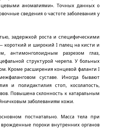
лицевыми аномалиями». Точных данных о
ровочные сведения о частоте заболевания у
стью, задержкой роста и специфическими
х — короткий и широкий
I
палец на кисти и
м, антимонголоидным разрезом глаз,
цефальной структурой черепа. У больных
тлом. Кроме расширения концевой фаланги
I
межфаланговом суставе. Иногда бывают
ия и полидактилия стоп, косолапость,
вов. Повышена склонность к катаральным
ойничковым заболеваниям кожи.
основном постнатально. Масса тела при
е врожденные пороки внутренних органов