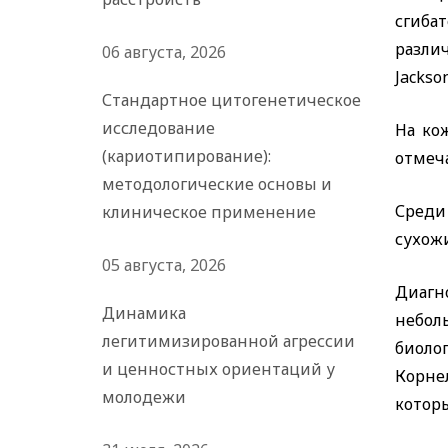
сгиба
разли
06 августа, 2026
Jackson
Стандартное цитогенетическое
исследование
На ко
(кариотипирование):
отмеча
методологические основы и
Среди
клиническое применение
сухож
05 августа, 2026
Диагно
Динамика
небол
легитимизированной агрессии
биоло
и ценностных ориентаций у
Корне
молодежи
которы