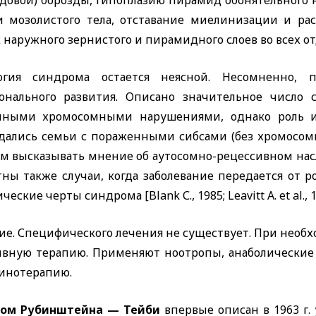
довой) борозды,
гипоплазию пирамид обонятельного н
и мозолистого тела, отставание миелинизации и ра
 наружного зернистого и пирамидного слоев во всех от
огия синдрома остается неясной. Несомненно, 
онального развития. Описано значительное число 
чными хромосомными нарушениями, однако роль 
дались семьи с пораженными сибсами (без хромосомн
ам высказывать мнение об аутосомно-рецессивном насл
тны также случаи, когда заболевание передается от 
ические черты синдрома
[Blank
С., 1985;
Leavitt A. et al.,
1
ие. Специфического лечения не существует. При необ
ивную терапию. Применяют ноотропы, анаболические г
инотерапию.
ом Рубинштейна — Тейби
впервые описан в 1963 г.