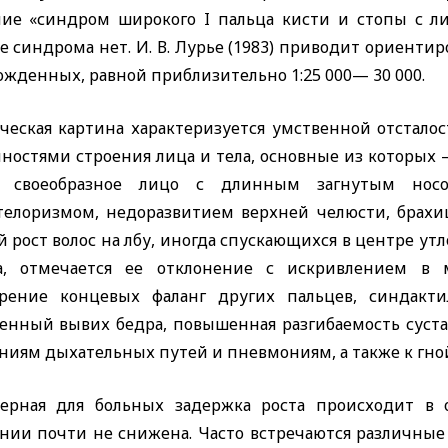
ние «синдром широкого
I
пальца кисти и стопы с 
е синдрома нет. И. В. Лурье (1983) приводит ориенти
жденных, равной приблизительно 1:25 000— 30 000.
ческая картина характеризуется умственной отстало
нностями строения лица и тела, основные из которы
, своеобразное лицо с длинным загнутым носо
телоризмом, недоразвитием верхней челюсти, брахи
 рост волос на лбу, иногда спускающихся в центре у
а, отмечается ее отклонение с искривлением в 
рение концевых фаланг других пальцев, синдактил
енный вывих бедра, повышенная разгибаемость суста
яниям дыхательных путей и пневмониям, а также к гн
терная для больных задержка роста происходит в 
нии почти не снижена. Часто встречаются различны