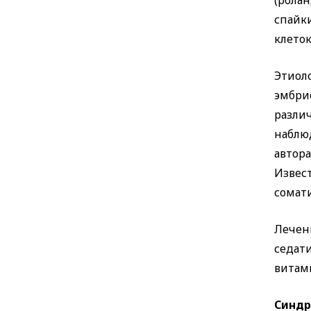
(ролан
спайк
клеток
Этиол
эмбри
разли
наблю
автор
Извес
сомат
Лечен
седат
витам
Синдр