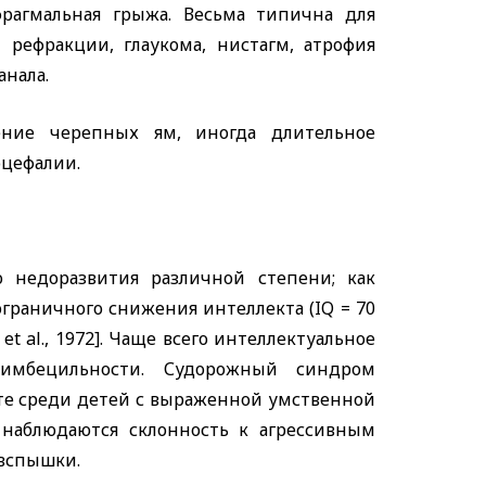
рагмальная грыжа. Весьма типична для
 рефракции, глаукома, нистагм, атрофия
анала.
ение черепных ям, иногда длительное
оцефалии.
о недоразвития различной степени; как
пограничного снижения интеллекта
(IQ
= 70
 et al.,
1972]. Чаще всего интеллектуальное
 имбецильности. Судорожный синдром
тоте среди детей с выраженной умственной
х наблюдаются склонность к агрессивным
 вспышки.