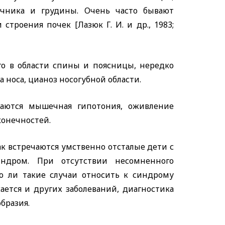
очника и грудины. Очень часто бывают
троения почек [Лазюк Г. И. и др., 1983;
го в области спины и поясницы, нередко
 носа, цианоз носогубной области.
даются мышечная гипотония, оживление
конечностей.
ак встречаются умственно отсталые дети с
ндром. При отсутствии несомненного
но ли такие случаи относить к синдрому
ается и других заболеваний, диагностика
бразия.