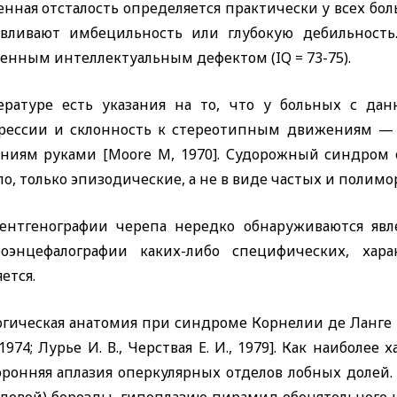
нная отсталость определяется практически у всех бо
авливают имбецильность или глубокую дебильность
енным интеллектуальным дефектом
(IQ
= 73-75).
ературе есть указания на то, что у больных с д
грессии и склонность к стереотипным движениям — 
ниям руками
[Moore M,
1970]. Судорожный синдром о
о, только эпизодические, а не в виде частых и полим
ентгенографии черепа нередко обнаруживаются явл
роэнцефалографии каких-либо специфических, ха
ется.
огическая анатомия при синдроме Корнелии де Ланге и
 1974; Лурье И. В., Черствая Е. И., 1979]. Как наибол
оронняя аплазия оперкулярных отделов лобных долей.