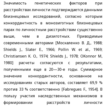
Значимость генетических факторов при
расстройствах личности подтверждается данными
близнецовых исследований, согласно которым
конкордантность в монозиготных близнецовых
парах по личностным расстройствам существенно
выше, чем в дизиготных. Приводимые
современными авторами [Москаленко В. Д., 1988;
Shields J
.,
Slater E
., 1966;
Pollin W
.
et
al
., 1969;
Chri
stiansen K
.
O
., 1974;
Shields J
., 1978;
O
Konnor
M
,
1980] расчеты согласуются с результатами,
полученными еще в 20—30-е годы. Суммарное
значение конкордантности, основанное на
исследованиях старых авторов, составляет 69,9 %
против 33 % соответственно
[Fabr
egues F.,
1954]. В
пользу
участия наследственных механизмов в
формировании расстройств личности