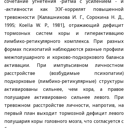
сочетание угнетения
-ритма с усилением
- и
-активности как ЭЭГ-коррелят повышенной
тревожности [Калашникова И. Г., Сорокина Н. Д.,
1995;
Koella W. P.,
1981], отражающий дефицит
тормозных систем коры и гиперактивацию
лимбико-ретикулярного комплекса. При разных
формах психопатий наблюдаются разные профили
межполушарного и корково-подкоркового баланса
активации. При импульсивном личностном
расстройстве (возбудимые психопатии)
подкорковые (лимбико-ретикулярные) структуры
активированы сильнее, чем кора, а правое
полушарие активировано сильнее левого. При
тревожном расстройстве личности, напротив, на
первый план выходит тормозной дефицит левого
полушария коры головного мозга, что согласуется с