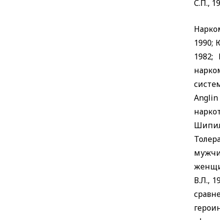
С.П., 19
Нарко
1990; 
1982;
нарко
систе
Anglin
нарко
Шипил
Толера
мужчи
женщи
В.Л., 1
сравн
герои