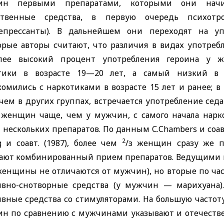
ин первыми препаратами, которыми они начин
ственные средства, в первую очередь психотро
епрессанты). В дальнейшем они переходят на уп
орые авторы считают, что различия в видах употребл
лее высокий процент употребления героина у ж
тики в возрасте 19—20 лет, а самый низкий в 
омились с наркотиками в возрасте 15 лет и ранее; в
чем в других группах, встречается употребление сед
 женщин чаще, чем у мужчин, с самого начала нар
 нескольких препаратов. По данным С.
Chambers
и соа
2
ng
и
соавт
.
(1987), более чем
/з женщин сразу же п
ают комбинированный прием препаратов. Ведущими в 
женщины не отличаются от мужчин), но вторые по час
ивно-снотворные средства (у мужчин — марихуан
ивные средства со стимуляторами. На большую часто
н по сравнению с мужчинами указывают и отечествен