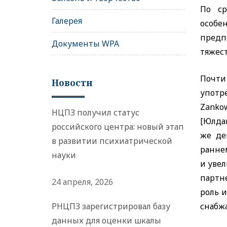
По ср
Галерея
особе
предп
Документы WPA
тяжес
Почти
Новости
употр
Zanko
НЦПЗ получил статус
[Юлдаш
российского центра: новый этап
же де
в развитии психиатрической
ранне
науки
и уве
партн
24 апреля, 2026
роль 
РНЦПЗ зарегистрировал базу
снабж
данных для оценки шкалы