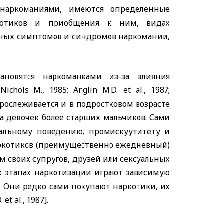
аркоманиями, имеются определенные
ркотиков и приобщения к ним, видах
вных симптомов и синдромов наркомании,
новятся наркоманками из-за влияния
;
Nichols
M
., 1985;
Anglin
M
.
D
.
et
al
., 1987;
прослеживается и в подростковом возрасте
на девочек более старших мальчиков. Сами
альному поведению, промискуутитету и
аркотиков (преимущественно ежедневный)
 своих супругов, друзей или сексуальных
ых этапах наркотизации играют зависимую
2]. Они редко сами покупают наркотики, их
D
.
et
al
., 1987].