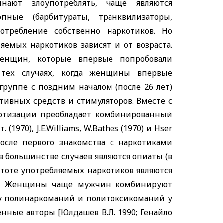
ают злоупотреблять, чаще являются
пные (барбитураты, транквилизаторы,
отребление собственно наркотиков. Но
яемых наркотиков зависят и от возраста.
енщин, которые впервые попробовали
тех случаях, когда женщины впервые
 группе с поздним началом (после 26 лет)
ативных средств и стимуляторов. Вместе с
котизации преобладает комбинированный
вт.
(1970), J.E.Williams, W.Bathes (1970)
и
Hser
осле первого знакомства с наркотиками
большинстве случаев являются опиаты (в
тоте употребляемых наркотиков являются
а). Женщины чаще мужчин комбинируют
ту полинаркоманий и политоксикоманий у
ные авторы [Юлдашев В.Л. 1990; Генайло