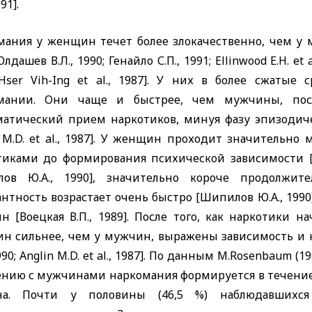
91].
мания у женщин течет более злокачественно, чем у му
Юлдашев В.Л., 1990; Генайло С.П., 1991;
Ellinwood
E
.
H
.
et
Hser
Vih
-
Ing
et
al
., 1987]. У них в более сжатые
мании. Они чаще и быстрее, чем мужчины, посл
матический прием наркотиков, минуя фазу эпизодиче
M
.
D
.
et
al
., 1987]. У женщин проходит значительно 
тиками до формирования психической зависимости 
ов Ю.А., 1990], значительно короче продолжит
нтность возрастает очень быстро [Шипилов Ю.А., 1990
н [Воецкая В.П., 1989]. После того, как наркотики н
н сильнее, чем у мужчин, выражены зависимость и 
990;
Anglin
M
.
D
.
et
al
., 1987]. По данным М.
Rosen
baum
(19
ению с мужчинами наркомания формируется в течение 
на. Почти у половины (46,5 %) наблюдавшихс