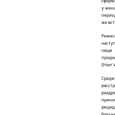
сформ
у жен
перио
же вст
Ремис
насту
чаще 
продо
[
Hser
Среди
расст
раздр
причи
рецид
больны