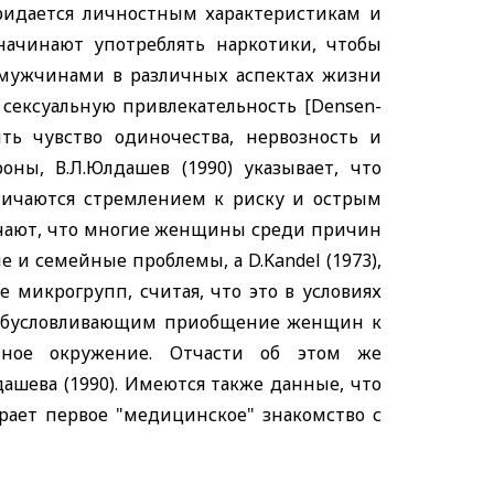
ридается личностным характеристикам и
начинают употреблять наркотики, чтобы
с мужчинами в различных аспектах жизни
ю сексуальную привлекательность [
Densen
-
нить чувство одиночества, нервозность и
ороны, В.Л.Юлдашев (1990) указывает, что
личаются стремлением к риску и острым
мечают, что многие женщины среди причин
ые и семейные проблемы, а
D
.
Kandel
(1973),
 микрогрупп, считая, что это в условиях
, обусловливающим приобщение женщин к
йное окружение. Отчасти об этом же
шева (1990). Имеются также данные, что
ает первое "медицинское" знакомство с