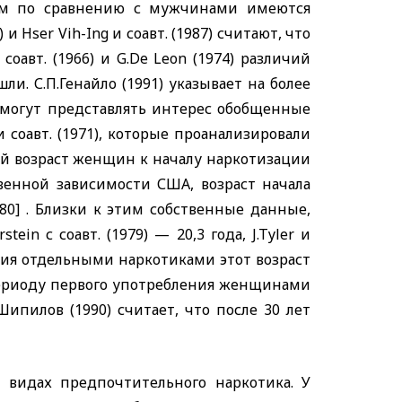
ам по сравнению с мужчинами имеются
) и
Hser
Vih
-
Ing
и соавт. (1987) считают, что
соавт. (1966) и
G
.
De
Leon
(1974) различий
 С.П.Генайло (1991) указывает на более
 могут представлять интерес обобщенные
 соавт. (1971), которые проанализировали
ий возраст женщин к началу наркотизации
венной зависимости США, возраст начала
1980] . Близки к этим собственные данные,
rstein
с соавт. (1979) — 20,3 года,
J
.
Tyler
и
ния отдельными наркотиками этот возраст
 периоду первого употребления женщинами
ипилов (1990) считает, что после 30 лет
идах предпочтительного наркотика. У