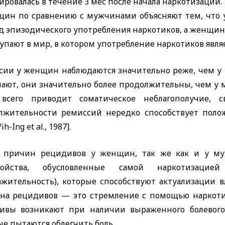
ировалась в течение 3 мес после начала наркотизации
щин по сравнению с мужчинами объясняют тем, что 
д эпизодического употребления наркотиков, а женщины
упают в мир, в котором употребление наркотиков явл
сии у женщин наблюдаются значительно реже, чем у
пают, они значительно более продолжительны, чем у 
всего приводит соматическое неблагополучие, с
лжительности ремиссий нередко способствует поло
Vih
-
Ing
et
al
., 1987].
 причин рецидивов у женщин, так же как и у му
ройства, обусловленные самой наркотизацией 
ажительность), которые способствуют актуализации в
на рецидивов — это стремление с помощью наркоти
ивы возникают при наличии выраженного болевого
е пытаются облегчить боль.