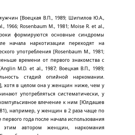
жчин [Воецкая В.П., 1989; Шипилов Ю.А.,
al
., 1966;
Rosenbaum
M
., 1981;
Moise
R
.
et
al
.,
 сроки формируются основные синдромы
е начала наркотизации переходят на
ского употребления [
Rosenbaum
М., 1981;
меньше времени от первого знакомства с
[
Anglin
M
.
D
.
et
al
., 1987; Воецкая В.П., 1989;
ельность стадий опийной наркомании.
], хотя в целом она у женщин ниже, чем у
ачинают употребляться систематически, у
компульсивное влечение к ним [Юлдашев
81), например, у женщин в 2 раза чаще по
первого года после начала использования
я этим автором женщин, наркомания