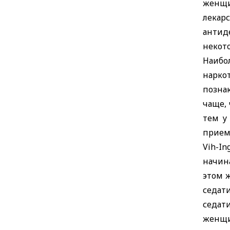
женщ
лекар
антид
некот
Наибо
нарко
познак
чаще, 
тем у
прием
Vih-I
начин
этом 
седат
седат
женщи