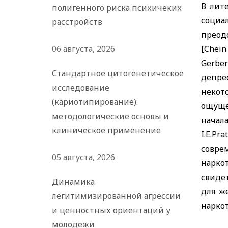
В лит
полигенного риска психичеких
социа
расстройств
преод
06 августа, 2026
[
Chein
Gerber
Стандартное цитогенетическое
депре
исследование
некот
(кариотипирование):
ощущ
методологические основы и
начал
клиническое применение
I
.
E
.
Pra
совре
05 августа, 2026
нарко
свиде
Динамика
для ж
легитимизированной агрессии
нарко
и ценностных ориентаций у
молодежи