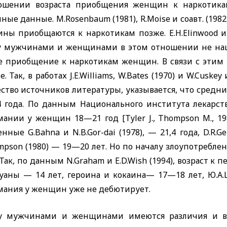
ошении возраста приобщения женщин к наркотик
чные данные.
M
.
Rose
nbaum
(1981),
R
.
Moise
и соавт. (1982
ны приобщаются к наркотикам позже.
E
.
H
.
Elinwood
и 
 мужчинами и женщинами в этом отношении не нашли.
е приобщение к наркотикам женщин. В связи с этим
. Так, в работах
J
.
E
.
Williams
,
W
.
Bates
(1970) и
W
.
Cuskey
и
ство источников литературы, указывается, что средн
4 года. По данным Национального института лекарст
мании у женщин 18—21 год [
Tyler
J
.,
Thompson
M
., 
ченные
G
.
Ba
hna
и
N
.
B
.
Gor
-
dai
(1978), — 21,4 года,
D
.
R
.
Ge
mpson
(1980) — 19—20 лет. Но по началу злоупотребле
 Так, по данным
N
.
Graham
и
E
.
D
.
Wish
(1994), возраст к
уаны — 14 лет, героина и кокаина— 17—18 лет, Ю.А.Ш
мания у женщин уже не дебютирует.
 мужчинами и женщинами имеются различия и в в