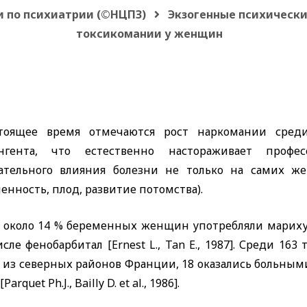
и по психиатрии (©НЦПЗ)
Экзогенные психически
токсикомании у женщин
тоящее время отмечаются рост наркомании сред
нгента, что естественно настораживает проф
ательного влияния болезни не только на самих 
енность, плод, развитие потомства).
 около 14 % беременных женщин употребляли мариху
исле фенобарбитал [
Ernest
L
.,
Tan
E
., 1987]. Среди 16
из северных районов Франции, 18 оказались больными 
[
Parquet
Ph
.
J
.,
Bailly
D
.
et
al
., 1986].