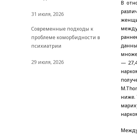
В отн
разли
31 июля, 2026
женщи
между
Современные подходы к
ранне
проблеме коморбидности в
данные
психиатрии
множе
29 июля, 2026
— 27,
нарко
полу
M
.
Tho
ниже.
марих
нарко
Между