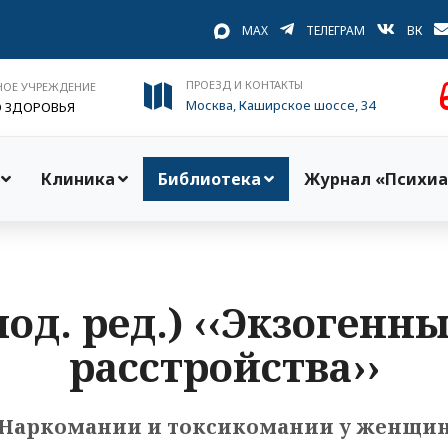
MAX
ТЕЛЕГРАМ
ВК
ПРОЕЗД И КОНТАКТЫ
НОЕ УЧРЕЖДЕНИЕ
Москва, Каширское шоссе, 34
О ЗДОРОВЬЯ
Клиника
Библиотека
Журнал «Психиа
под. ред.) ‹‹Экзоген
расстройства››
Наркомании и токсикомании у женщи