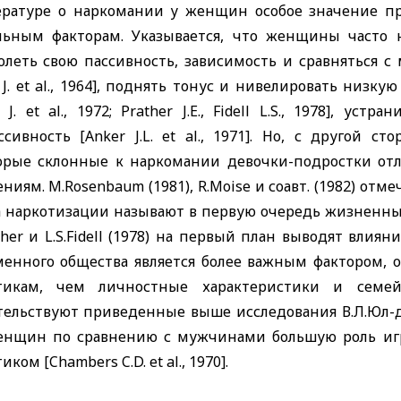
ературе о наркомании у женщин особое значение п
льным факторам. Указывается, что женщины часто 
олеть свою пассивность, зависимость и сравняться 
J
.
et
al
., 1964], поднять тонус и нивелировать низку
J
.
et
al
., 1972;
Prather
J
.
E
.,
Fidell
L
.
S
., 1978], устра
ссивность [
Anker
J
.
L
.
et
al
., 1971]. Но, с другой ст
орые склонные к наркомании девочки-подростки от
ениям.
M
.
Rosenbaum
(1981),
R
.
M
oise
и соавт. (1982) от
а наркотизации называют в первую очередь жизненн
ther
и
L
.
S
.
Fidell
(1978) на первый план выводят влияние
менного общества является более важным фактором
тикам, чем личностные характеристики и семе
тельствуют приведенные выше исследования В.Л.Юл-да
енщин по сравнению с мужчинами большую роль игр
тиком [
Chambers
C
.
D
.
et
al
., 1970].