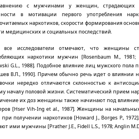
авнению с мужчинами у женщин, страдающих н
нности в мотивации первого употребления на
очитаемых наркотиков, скорости формирования осно
ти медицинских и социальных последствий.
 все исследователи отмечают, что женщины ста
ебляющих наркотики мужчин [
Rosenbaum
M
., 1981
wski
G
.
L
., 1988]. Подобное влияние лиц мужского пола 
ев В.Л., 1990]. Причем обычно речь идет о влиянии 
вочки нередко отличаются склонностью к антисоци
му началу половой жизни. Систематический прием н
личение их доз женщины также начинают под влиянием
еров [
Hser
Vih
-
Ing
et
al
., 1987]. Женщины на начальн
и при получении наркотиков [
Howard
J
.,
Borges
P
., 197
ают ими мужчины [
Prather
J
.
E
.,
Fidell
L
.
S
., 1978;
Anglin
M
.