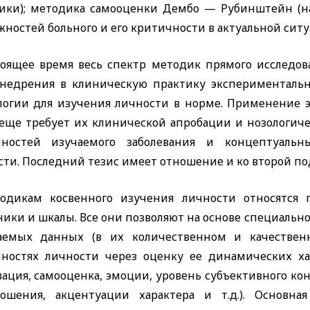
ики); методика самооценки Дембо — Рубинштейн (н
ностей больного и его критичности в актуальной ситу
тоящее время весь спектр методик прямого исследов
внедрения в клиническую практику эксперименталь
логии для изучения личности в норме. Применение 
 еще требует их клинической апробации и нозологич
нностей изучаемого заболевания и концептуальн
сти. Последний тезис имеет отношение и ко второй п
одикам косвенного изучения личности относятся 
ники и шкалы. Все они позволяют на основе специаль
аемых данных (в их количественном и качествен
нностях личности через оценку ее динамических х
вация, самооценка, эмоции, уровень субъективного к
ошения, акцентуации характера и т.д.). Основна