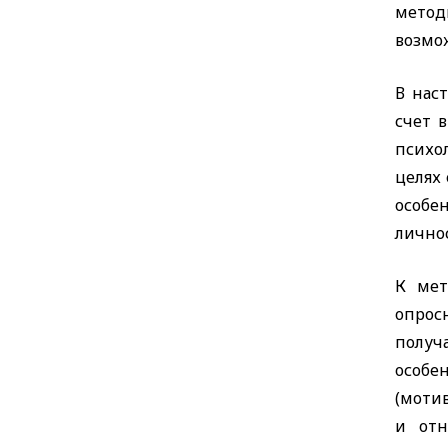
метод
возмож
В нас
счет 
психо
целях
особе
лично
К мет
опрос
получ
особе
(моти
и отн