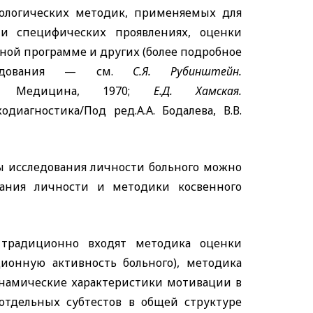
ологических методик, применяемых для
 и специфических проявлениях, оценки
ой программе и других (
более подробное
сследования — см.
С.Я. Рубинштейн.
М.: Медицина, 1970;
Е.Д. Хамская.
диагностика/Под ред.А.А. Бодалева, В.В.
 исследования личности больного можно
вания личности и методики косвенного
 традиционно входят методика оценки
онную активность больного), методика
инамические характеристики мотивации в
тдельных субтестов в общей структуре