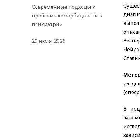
Сущес
Современные подходы к
диагн
проблеме коморбидности в
выпол
психиатрии
опис
Эксп
29 июля, 2026
Нейро
Сталин
Метод
разде
(опоср
В под
запом
иссле
завис