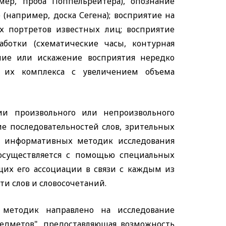
ер, проба Поппельрейтера), опознание
(например, доска Сегена); восприятие на
х портретов известных лиц; восприятие
аботки (схематические часы, контурная
ение или искажение восприятия нередко
 их комплекса с увеличением объема
ии произвольного или непроизвольного
е последовательностей слов, зрительных
из информативных методик исследования
 осуществляется с помощью специальных
их его ассоциации в связи с каждым из
и слов и словосочетаний.
 методик направлено на исследование
едметов", предоставляющая возможность