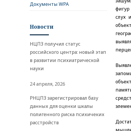
зашум
Документы WPA
фигур
слух 
объек
Новости
геогр
выявл
НЦПЗ получил статус
перце
российского центра: новый этап
в развитии психиатрической
Выявл
науки
запом
объек
24 апреля, 2026
памят
РНЦПЗ зарегистрировал базу
средс
данных для оценки шкалы
элемен
полигенного риска психичеких
Доста
расстройств
мышле