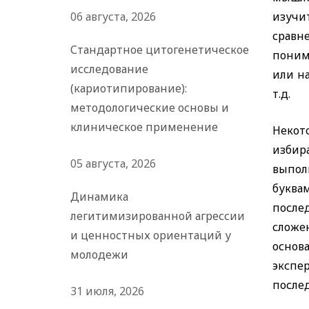
06 августа, 2026
изучи
сравн
Стандартное цитогенетическое
поним
исследование
или н
(кариотипирование):
т.д.
методологические основы и
клиническое применение
Некот
избир
05 августа, 2026
выпол
буква
Динамика
после
легитимизированной агрессии
сложен
и ценностных ориентаций у
основ
молодежи
экспе
после
31 июля, 2026