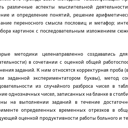
ть различные аспекты мыслительной деятельности
ение и определение понятий, решение арифметическ
ание переносного смысла пословиц и метафор; инт
абора картинок с последовательным изложением сюж
орые методики целенаправленно создавались для
ательности) в сочетании с оценкой общей работоспос
нения заданий. К ним относятся корректурная проба 
ми заданной экспериментатором буквы), метод со
довательности из случайного разброса чисел в табл
ие однозначных чисел, записанных на бланке в столби
аны на выполнении заданий в течение достаточн
рименте определенных временных отрезков в об
дующей оценкой продуктивности работы больного и те