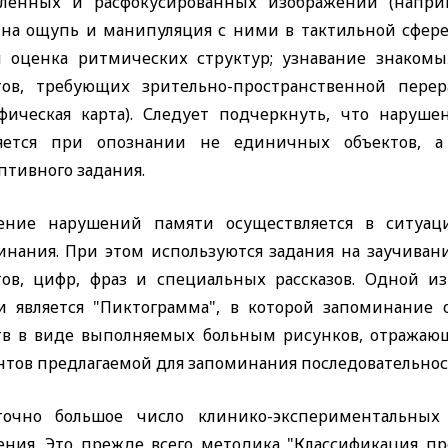
ленных и расфокусированных изображений (наприм
 на ощупь и манипуляция с ними в тактильной сфере 
и оценка ритмических структур; узнавание знакомы
тов, требующих зрительно-пространственной перер
афическая карта). Следует подчеркнуть, что наруш
яется при опознании не единичных объектов, а
птивного задания.
ение нарушений памяти осуществляется в ситуац
инания. При этом используются задания на заучивани
тов, цифр, фраз и специальных рассказов. Одной 
и является "Пиктограмма", в которой запоминание
тв в виде выполняемых больным рисунков, отражающ
тов предлагаемой для запоминания последовательност
точно большое число клинико-экспериментальных
ния. Это прежде всего методика "Классификация пр