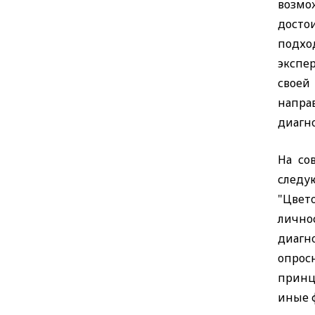
возмо
досто
подхо
экспе
своей
напра
диагно
На со
следу
"Цвет
личнос
диагн
опросн
принц
иные ф