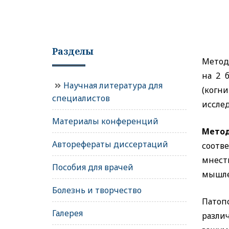
Разделы
Метод
на 2 
Научная литература для
(когн
специалистов
иссле
Материалы конференций
Мето
Авторефераты диссертаций
соотв
мнест
Пособия для врачей
мышле
Болезнь и творчество
Патоп
Галерея
разли