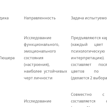
дика
Направленность
Задача испытуемо
Исследование
Предъявляются ка
функционального,
(каждый цвет
эмоционального
психологическую
 Люшера
состояния
интерпретацию)
(настроения),
составляет посл
наиболее устойчивых
цветов по п
черт личности
(делается 2 выбора
Совместно с
Исследование
составляется