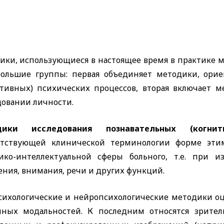
ики, использующиеся в настоящее время в практике м
большие группы: первая объединяет методики, ори
итивных) психических процессов, вторая включает
довании личности.
дики исследования познавательных (когни
етствующей клинической терминологии форме эти
ико-интеллектуальной сферы больного, т.е. при и
ния, внимания, речи и других функций.
сихологические и нейропсихологические методики оц
чных модальностей. К последним относятся зрител