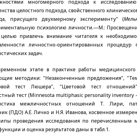
жностями многомерного подхода к исследованию
инства целостного подхода, свойственного клиническо
да, присущего двухмерному эксперименту" (
Мель
риментальную психологию личности.—М.: Просвещение
 целью привлечь внимание читателя к необходимо
вленности личностно-ориентированных процедур
стических задач.
временном этапе в практике работы медицинского 
ющие методики: "Незаконченные предложения", "Тем
овой тест Люшера", "Цветовой тест отношений
тный тест (
Minnesota
multiphasic
personality
inventory
остика межличностных отношений Т. Лири, пато
ик (ПДО) А.Е. Личко и Н.Я. Иванова, косвенное измер
ипы проведения исследования по перечисленным ме
ункции и оценка результатов даны в табл.1.