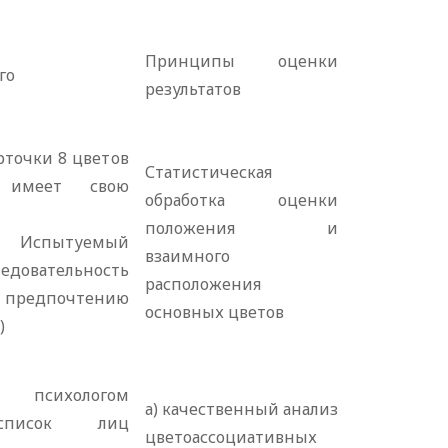
Принципы оценки
го
результатов
рточки 8 цветов
Статистическая
 имеет свою
обработка оценки
положения и
. Испытуемый
взаимного
едовательность
расположения
редпочтению
основных цветов
)
 психологом
а) качественный анализ
 список лиц
цветоассоциативных