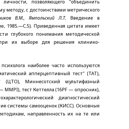
 личности, позволяющего "объединить
му методу, с достоинствами метрического
ников В.М., Ямпольский Л.Т.
Введение в
, 1985.—С.5
). Приведенная цитата имеет
сти глубокого понимания методической
 при их выборе для решения клинико-
психолога наиболее часто используются
атический апперцептивный тест" (ТАТ),
" (ЦТО), Миннесотский мультифазный
—
MMPI
), тест Кеттелла (16
PF
— опросник),
характерологический диагностический
ение системы самооценок (КИСС). Основные
тодикам, направленность их на те или