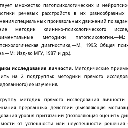
твует множество патопсихологических и нейропсих
остики речевых расстройств в их разнообразных
нения специальных произвольных движений по заданн
ание методик клинико-психологического и
ериментальные методики патопсихологии.—
психологическая диагностика,—М., 1995; Общая психо
а.—М.: Изд-во МГУ, 1987; и др.
).
ики исследования личности.
Методические приемы
лить на 2 подгруппы: методики прямого исследо
едованного) ее изучения.
группу методик прямого исследования личности
инания прерванных действий (выявляющая мотиваци
дования уровня притязаний (позволяющая оценить д
имости от успешности или неуспешности решения о