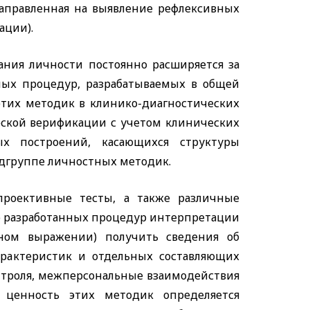
аправленная на выявление рефлексивных
ации).
ания личности постоянно расширяется за
ных процедур, разрабатываемых в общей
этих методик в клинико-диагностических
еской верификации с учетом клинических
ых построений, касающихся структуры
одгруппе личностных методик.
проективные тесты, а также различные
но разработанных процедур интерпретации
ном выражении) получить сведения об
арактеристик и отдельных составляющих
онтроля, межперсональные взаимодействия
я ценность этих методик определяется