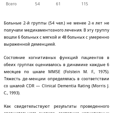
Всего
54
61
115
Больные 2-й группы (54 чел.) не менее 2-х лет не
получали медикаментозного лечения. В эту группу
вошли 6 больных с мягкой и 48 больных с умеренно
выраженной деменцией.
Состояние когнитивных функций пациентов в
обеих группах оценивалось в динамике каждые 6
месяцев по шкале
MMSE
(
Folstein M
.
F
., 1975).
Тяжесть де-менции определялась в соответствии
со шкалой
CDR
—
Clinical
Dementia
Rating
(
Morris J
.
С., 1993).
Как свидетельствуют результаты проведенного