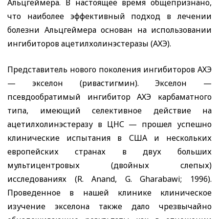
Альцгеймера. В настоящее время общепризнано,
что наиболее эффективный подход в лечении
болезни Альцгеймера основан на использовании
ингибиторов ацетилхолинэстеразы (АХЭ).
Представитель нового поколения ингибиторов АХЭ
— экселон (ривастигмин). Экселон —
псевдообратимый ингибитор АХЭ карбаматного
типа, имеющий селективное действие на
ацетилхолинэстеразу в ЦНС — прошел успешно
клинические испытания в США и нескольких
европейских странах в двух больших
мультицентровых (двойных слепых)
исследованиях (
R
.
Anand
,
G
.
Gharabawi
; 1996).
Проведенное в нашей клинике клиническое
изучение экселона также дало чрезвычайно