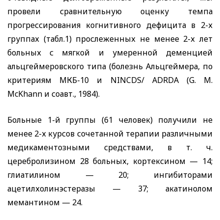
провели сравнительную оценку темпа
прогрессирования когнитивного дефицита в 2-х
группах (табл.1) прослеженных не менее 2-х лет
больных с мягкой и умеренной деменцией
альцгеймеровского типа (болезнь Альцгеймера, по
критериям МКБ-10 и
NINCDS
/
ADRDA
(
G
.
M
.
McKhann
и соавт., 1984).
Больные 1-й группы (61 человек) получили не
менее 2-х курсов сочетанной терапии различными
медикаментозными средствами, в т. ч.
церебролизином 28 больных, кортексином — 14;
глиатилином — 20; ингибиторами
ацетилхолинэстеразы — 37; акатинолом
мемантином — 24.