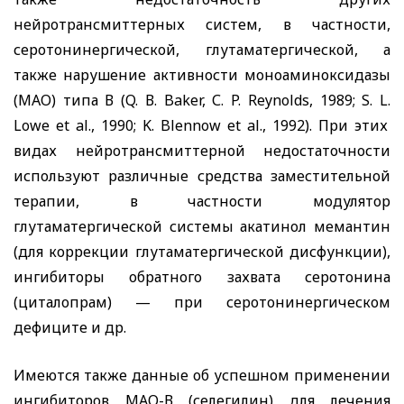
нейротрансмиттерных систем, в частности,
серотонинергической, глутаматергической, а
также нарушение активности моноаминоксидазы
(МАО) типа В (
Q
.
В.
Baker
, С.
P
.
Reynolds
, 1989;
S
.
L
.
Lowe
et
al
., 1990;
K
.
Blennow
et
al
., 1992). При этих
видах нейротрансмиттерной недостаточности
используют различные средства заместительной
терапии, в частности модулятор
глутаматергической системы акатинол мемантин
(для коррекции глутаматергической дисфункции),
ингибиторы обратного захвата серотонина
(циталопрам) — при серотонинергическом
дефиците и др.
Имеются также данные об успешном применении
ингибиторов МАО-В (селегилин) для лечения