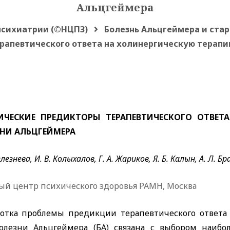
Альцгеймера
психиатрии (©НЦПЗ)
Болезнь Альцгеймера и стар
рапевтического ответа на холинергическую терапи
ИЧЕСКИЕ ПРЕДИКТОРЫ ТЕРАПЕВТИЧЕСКОГО ОТВЕТ
НИ АЛЬЦГЕЙМЕРА
лезнева, И. В. Колыхалов, Г. А. Жариков, Я. Б. Калын, А. Л. Б
ый центр психического здоровья РАМН, Москва
ботка проблемы предикции терапевтического ответа
олезни Альцгеймера (БА) связана с выбором наибо