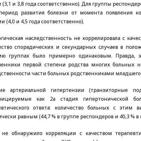
 (3,1 и 3,8 года соответственно). Для группы респондер
 период развития болезни от момента появления ко
и (4,0 и 4,5 года соответственно).
огическая наследственность не коррелировала с качес
ество спорадических и секундарных случаев в поло
ию группах было примерно одинаковым. Правда, э
венники первой степени родства многих больных не
дственности части больных родственниками младшего
ие артериальной гипертензии (транзиторные под
фицируемые как 2а стадия гипертонической бол
евтического ответа: количество больных с этим 
чески равным (44,7 % в группе респондеров и 40,3 % в
 не обнаружило корреляции с качеством терапевти