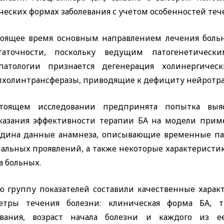
еских формах заболевания с учетом особенностей тече
тоящее время основным направлением лечения больн
таточности, поскольку ведущим патогенетическ
патологии признается дегенерация холинергиче
лхолинтрансферазы, приводящие к дефициту нейротра
тоящем исследовании предпринята попытка выяс
казания эффективности терапии БА на модели прим
дина данные анамнеза, описывающие временные пар
альных проявлений, а также некоторые характеристик
а больных.
ю группу показателей составили качественные харак
етры течения болезни: клиническая форма БА, т
евания, возраст начала болезни и каждого из е