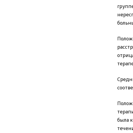
групп
нерес
больны
Полож
расстр
отриц
терапе
Средн
соотве
Полож
терап
была к
течен