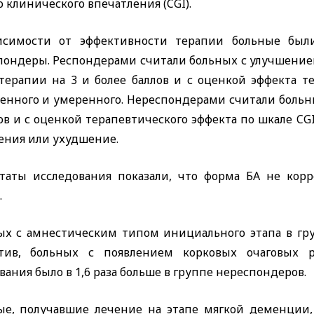
 клинического впечатления (
CGI
).
исимости от эффективности терапии больные был
пондеры. Респондерами считали больных с улучшени
 терапии на 3 и более баллов и с оценкой эффекта 
енного и умеренного. Нереспондерами считали боль
ов и с оценкой терапевтического эффекта по шкале
CG
ения или ухудшение.
ьтаты исследования показали, что форма БА не корр
.
ых с амнестическим типом инициального этапа в груп
тив, больных с появлением корковых очаговых р
вания было в 1,6 раза больше в группе нереспондеров.
ые, получавшие лечение на этапе мягкой деменции,