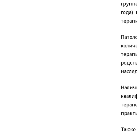
группе
года)
терапи
Патол
колич
терап
родст
насле
Налич
квали
терап
практи
Также