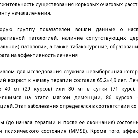
жительность существования корковых очаговых расстр
нту начала лечения.
орую группу показателей вошли данные о насл
еративной патологией, наличие сопутствующих цер
альной) патологии, а также табакокурение, образован
ата на эффективность лечения.
иалом для исследования служила невыборочная когорта
ий возраст к началу терапии составил 65,2±4,9 лет. 
е 40 мг (29 курсов) или 80 мг в сутки (71 курс)
ившимся на этапе мягкой деменции, 86 курсов
ией. Этап заболевания определялся в соответствии с
ы (до начала терапии и после ее окончания) состоян
и психического состояния (
MMSE
). Кроме того, эфф