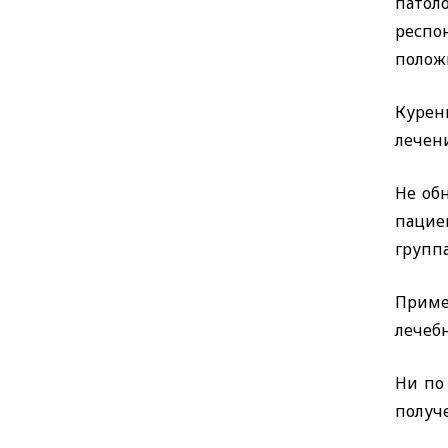
патол
респо
положи
Курени
лечен
Не об
пацие
группа
Приме
лечебн
Ни по
получе