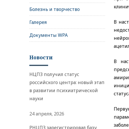
клинич
Болезнь и творчество
В нас
Галерея
недос
Документы WPA
нейро
ацети
Новости
В нас
предс
НЦПЗ получил статус
амири
российского центра: новый этап
иници
в развитии психиатрической
статус
науки
Перву
24 апреля, 2026
парам
забол
РНЦПЗ зарегистрировал базу