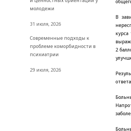
и ценностных ориентаций у
общего
молодежи
В зав
31 июля, 2026
нерес
курса
Современные подходы к
выраж
проблеме коморбидности в
2 балл
психиатрии
улучш
29 июля, 2026
Резул
ответа
Больн
Напро
заболе
Больн