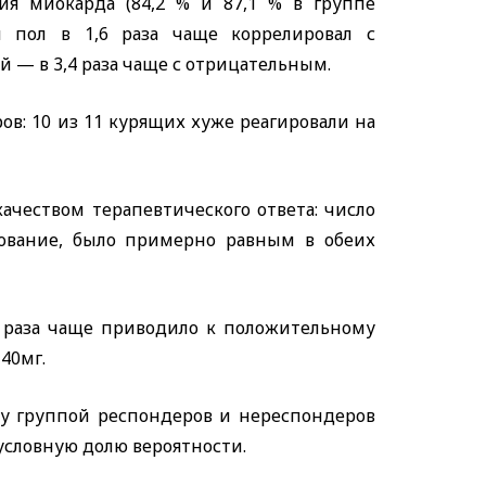
я миокарда (84,2 % и 87,1 % в группе
й пол в 1,6 раза чаще коррелировал с
 — в 3,4 раза чаще с отрицательным.
ов: 10 из 11 курящих хуже реагировали на
чеством терапевтического ответа: число
ование, было примерно равным в обеих
9 раза чаще приводило к положительному
40мг.
у группой респондеров и нереспондеров
условную долю вероятности.