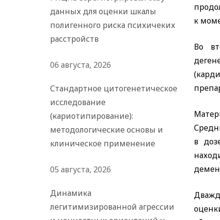
продол
данных для оценки шкалы
к моме
полигенного риска психичеких
расстройств
Во вт
деген
06 августа, 2026
(карди
препар
Стандартное цитогенетическое
исследование
Матер
(кариотипирование):
Средн
методологические основы и
в доз
клиническое применение
наход
деменц
05 августа, 2026
Динамика
Дважд
легитимизированной агрессии
оценк