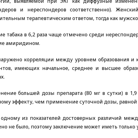
огии, выявляемой при ЭКГ как диффузные изменени
ндеров и нереспондеров соответственно). Женски
тельным терапевтическим ответом, тогда как мужской
е табака в 6,2 раза чаще отмечено среди нереспондер
ие амиридином.
наружено корреляции между уровнем образования и ка
нтов, имеющих начальное, среднее и высшее образ
х.
нение большей дозы препарата (80 мг в сутки) в 1,
ому эффекту, чем применение суточной дозы, равной 
 одному из показателей достоверных различий межд
но не было, поэтому заключение может иметь только 