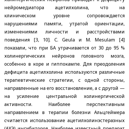
нейромедиатора ацетилхолина, что на
клиническом уровне сопровождается
нарушениями памяти, утратой ориентации,
изменениями личности и расстройствами
поведения [3, 10]. С.
Geula
и М.
Mesulam
[4]
показали, что при БА утрачивается от 30 до 95 %
холинергических нейронов головного мозга,
особенно в коре и гиппокампе. Для преодоления
дефицита ацетилхолина используются различные
терапевтические стратегии, с одной стороны,
направленные на его восстановление, а с другой —
на усиление центральной холинергической
активности. Наиболее перспективным
направлением в терапии болезни Альцгеймера
считается использование ацетилхолинэстеразных
(АХЭ) ингибиторов. Наиболее известный препарат