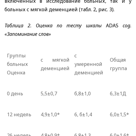
включенных в исследование больных, так и у
больных с мягкой деменцией (табл. 2, рис. 3).
Таблица 2. Оценка по тесту шкалы
ADAS
cog
.
«Запоминание слов»
Группы
с
с мягкой
Общая
больных
умеренной
деменцией
группа
Оценка
деменцией
0 день
5,5±0,7
б,8±1,0
6,3±1Д
12 недель
4,9±1,0*
6, б±1,4
6,0±1,5*
26 недель
4,8±0,9*
6,8±1,3
6,0±1,6*