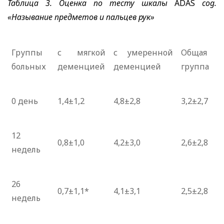
Таблица 3. Оценка по тесту шкалы
ADAS
cog
.
«Называние предметов и пальцев рук»
Группы
с мягкой
с умеренной
Общая
больных
деменцией
деменцией
группа
0 день
1,4±1,2
4,8±2,8
3,2±2,7
12
0,8±1,0
4,2±3,0
2,6±2,8
недель
26
0,7±1,1*
4,1±3,1
2,5±2,8
недель