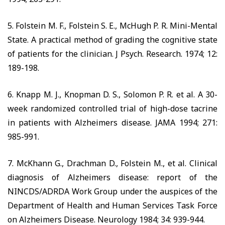
5. Folstein M. F., Folstein S. E., McHu
gh P. R. Mini-Mental
State. A practical method of grading the cognitive state
of patients for the clinician. J Psych. Research. 1974; 12:
189-198.
6. Knapp M. J., Knopman D. S., Solomon P. R. et al. A 30-
week randomized controlled trial of high-dose tacrine
in patients with Alzheimers disease. JAMA 1994; 271:
985-991.
7. McKhann G., Drachman D., Folstein M., et al. Clinical
diagnosis of Alzheimers disease: report of the
NINCDS/ADRDA Work Group under the auspices of the
Department of Health and Human Services Task Force
on Alzheimers Disease. Neurology 1984; 34: 939-944.