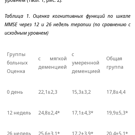
уровнем (табл. 1, рис.
2).
Таблица 1. Оценка когнитивных функций по шкале
MMSE
через 12 и 26 недель терапии (по сравнению с
исходным уровнем)
Группы
с
с мягкой
Общая
больных
умеренной
деменцией
группа
Оценка
деменцией
0 день
22,1±2,3
15,3±3,2
17,8±4,4
12 недель
24,8±2,4*
17,1±4,3*
19,9±5,3*
26 недель
25,6±З,1*
17,2±3,9*
20,4±5,1*