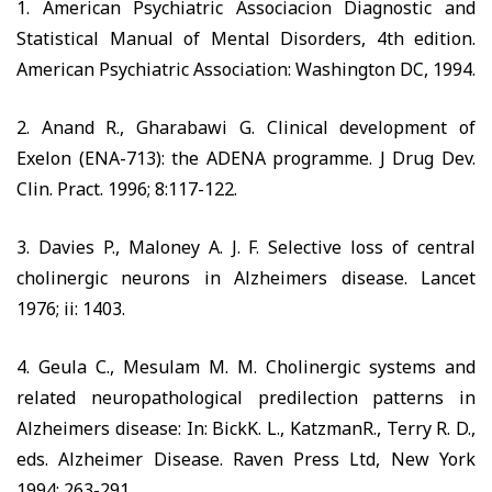
1. American Psychiatric As
sociacion Diagnostic and
Statistical Manual of Mental Disorders, 4th edition.
American Psychiatric Association: Washington DC, 1994.
2. Anand R., Gharabawi G. Clinical development of
Exelon (ENA-713): the ADENA programme. J Drug Dev.
Clin. Pract. 1996; 8:117-122.
3. Davies P., Maloney A. J. F. Selective loss of central
cholinergic neurons in Alzheimers disease. Lancet
1976; ii: 1403.
4. Geula
С
., Mesulam M. M. Cholinergic systems and
related neuropathological predilection patterns in
Alzheimers disease: In: BickK. L., KatzmanR., Terry R. D.,
eds. Alzheimer Disease. Raven Press Ltd, New York
1994; 263-291.