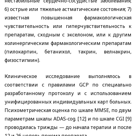
нестабильные сердечно-сосудистые заболевания;
6) острые или тяжелые астматические состояния; 7)
известная повышенная фармакологическая
чувствительность или гиперчувствительность к
препаратам, сходным с экселоном, или к другим
холинергическим фармакологическим препаратам
(пилокарпин, бетанихол, такрин, велнакрин,
физостигмин).
Клиническое исследование выполнялось в
соответствии с правилами
GCP
по специально
разработанному протоколу и с использованием
унифицированных индивидуальных карт больных.
Психометрическая оценка по шкале
MMSE
, по двум
параметрам шкалы
ADAS
-
cog
. [12] и по шкале
CGI
[9]
проводилась трижды — до начала терапии и после
12 и 26 недель приема препарата.