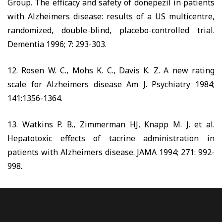
Group. The efficacy and safety of donep
ezil in patients
with Alzheimers disease: results of a US multicentre,
randomized, double-blind, placebo-controlled trial.
Dementia 1996; 7: 293-303.
12. Rosen W. C., Mohs K. C., Davis K. Z. A new rating
scale for Alzheimers disease Am J. Psychiatry 1984;
141:1356-1364.
13. Watkins P.
В
., Zimmerman HJ, Knapp M. J. et al.
Hepatotoxic effects of tacrine administration in
patients with Alzheimers disease. JAMA
1994; 271: 992-
998.