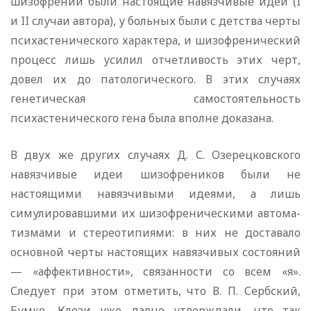
шизофрении были настоящие навязчивые идеи (I
и II случаи автора), у больных были с детства черты
психастенического характера, и шизофренический
процесс лишь усилил отчетливость этих черт,
довел их до патологического. В этих случаях
генетическая самостоятельность
психастенического гена была вполне доказана.
В двух же других случаях Д. С. Озерецковского
навязчивые идеи шизофреников были не
настоящими навязчивыми идеями, а лишь
симулировавшими их шизофреническими автома­
тизмами и стереотипиями: в них не доставало
основной черты насто­ящих навязчивых состояний
— «аффективности», связанности со всем «я».
Следует при этом отметить, что В. П. Сербский,
Бумке, Клези уже давно утверждали, что так