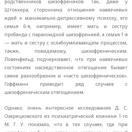
родственников шизофреников. Так, даже у
Штоккера, сторонника отношения навязчивых
идей к маньякально-депрессивному психозу, его
семья 6-я, например, имеет мать и сестру
пробанда с пара­ноидной шизофренией, а семья 1-я
— мать и сестру с ослабоумливающим процессом,
также, повидимому, шизофреническим.
Ловенфельд подчеркивает, что при навязчивых
состояниях наследствен­ное отягощение бывает
самое разнообразное и «часто шизофреническое».
Гоффманн приводит ряд случаев с
шизофреническим отягощением.
Однако, очень интересное исследование Д. С.
Озерецковского из психиатрической клиники 1-го
М. Г. У. показало, что в тех случаях, где при