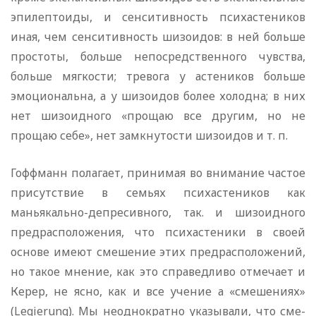
эпилептоиды, и сенситивность психастеников
иная, чем сенситивность шизоидов: в ней больше
простоты, больше непосредственного чув­ства,
больше мягкости; тревога у астеников больше
эмоциональна, а у шизоидов более холодна; в них
нет шизоидного «прощаю все другим, но не
прощаю себе», нет замкнутости шизоидов и т. п.
Гоффманн полагает, принимая во внимание частое
присутствие в семьях психастеников как
маньякально-депресивного, так. и шизоидного
предрасположения, что психастеники в своей
основе имеют смешение этих предрасположений,
но такое мнение, как это справедливо отмечает и
Керер, не ясно, как и все учение а «смешениях»
(Legierung). Мы неоднократно указывали, что сме­