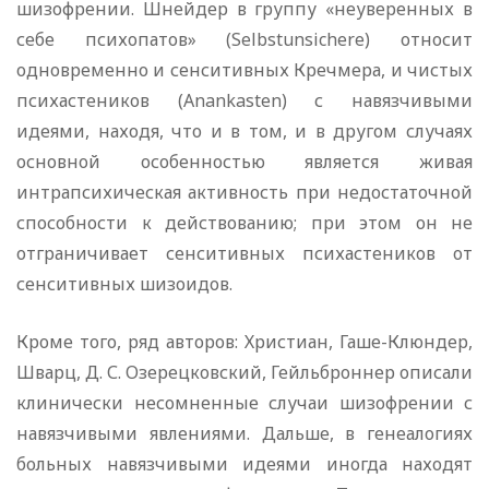
шизофрении. Шнейдер в группу «неуверенных в
себе психопатов» (Selbstunsichere) относит
одновременно и сенситивных Кречмера, и чистых
психастеников (Anankasten) с навязчивыми
идеями, находя, что и в том, и в другом случаях
основной особенностью является живая
интрапсихическая активность при недостаточной
способности к действованию; при этом он не
отграничивает сенситивных психастеников от
сенситивных шизоидов.
Кроме того, ряд авторов: Христиан, Гаше-Клюндер,
Шварц, Д. С. Озерецковский, Гейльброннер описали
клинически несомненные случаи шизофрении с
навязчивыми явлениями. Дальше, в генеалогиях
больных навязчивыми идеями иногда находят