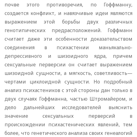
почве этого противоречия, по Гоффманну,
создается конфликт, и навязчивые идеи являются
выражением этой борьбы двух различных
генотипических предрасположений. Гоффманн
считает даже эти особенности доказательством
сое­динения в психастении маньякально-
депрессивного и шизоидного ядра, причем
сексуальные перверсии он считает выражением
шизоидной сущности, а мягкость, советливость—
чертами циклоидной сущности. Но подробный
анализ психастеников с этой стороны дан только в
двух случаях Гоффманна, частью Штромайером, и
дело дальнейших исследователей выяснить
значение сексуальных перверсий в
происхождении психастенических явлений, тем
более, что генетического анализа своих генеалогий