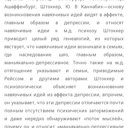
Ашаффенбург, Штоккер, Ю. В Каннабих—основу
возникновения навязчивых идей видят в аффекте,
главным образом в депрессии, и относят
навязчивые идеи к м.д. психозу. Штоккер
приводит целый ряд генеалогий, из которых
явствует, что навязчивые идеи возникали в семьях,
где наследование шло, главным образом,
маньякально-депрессивное. Точно также на м.д.
отягощение ука­зывают и семьи, приводимые
Рейссом и другими авторами. Штоккер и
психологически объясняет возникновение
навязчи­вых идей из аффекта депрессии, впрочем,
он указывает, что эти депрессии отличаются почти
полным отсутствием психических заторможений
и даже нередко обнаруживают «поток мыслей»,
почему он и относит «маньякально-депрессивное