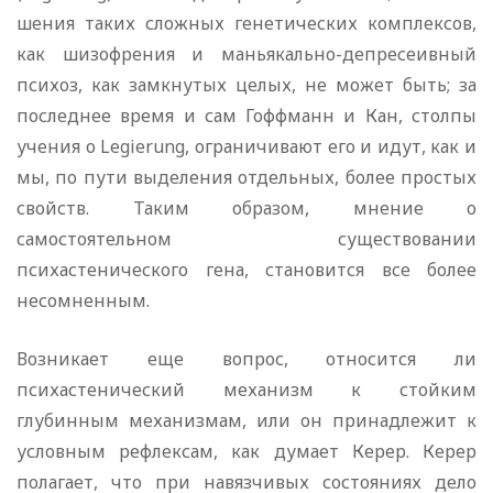
шения таких сложных генетических комплексов,
как шизофрения и маньякально-депресеивный
психоз, как замкнутых целых, не мо­жет быть; за
последнее время и сам Гоффманн и Кан, столпы
учения о Legierung, ограничивают его и идут, как и
мы, по пути выделения отдельных, более простых
свойств. Таким образом, мне­ние о
самостоятельном существовании
психастенического гена, становится все более
несомненным.
Возникает еще вопрос, относится ли
психастенический меха­низм к стойким
глубинным механизмам, или он принадлежит к
условным рефлексам, как думает Керер. Керер
полагает, что при навязчивых состояниях дело