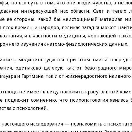
офы,
но вся суть в том, что они люди чувства, а не 
довании интересующей нас области. Свет и тепло 
ые ее стороны. Какой бы неистощимый материал ни 
и всех времен и народов, великая загадка может найт
твознания, и в частности медицины, черпающей психо
ороннего изучения анатомо-физиологических данных.
может, медицине удастся при этом найти посредст
вания, одинаково далекую как от безотрадного мир
ауэра и Гартмана, так и от жизнерадостного наивного
 отнюдь не имеет в виду положить краеугольный каме
не подлежит сомнению, что психопатология явилась
ства с психологией.
а настоящего исследования — познакомить с психопат