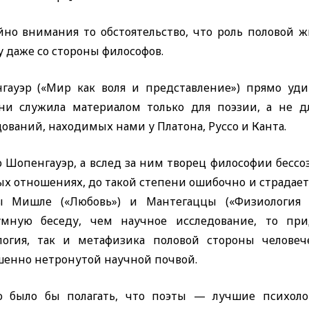
йно внимания то обстоятельство, что роль половой
 даже со стороны философов.
гауэр («Мир как воля и представление») прямо уди
ни служила материалом только для поэзии, а не д
ований, находимых нами у Платона, Руссо и Канта.
о Шопенгауэр, а вслед за ним творец философии бессо
ых отношениях, до такой степени ошибочно и страдает
ы Мишле («Любовь») и Мантегаццы («Физиология у
умную беседу, чем научное исследование, то при
логия, так и метафизика половой стороны челове
шенно нетронутой научной почвой.
 было бы полагать, что поэты — лучшие психоло