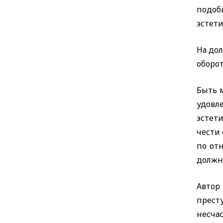
подоб
эстети
На до
оборот
Быть 
удовл
эстети
чести
по от
должна
Автор
прест
несчас