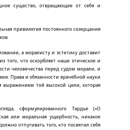
щное существо, отвращающее от себя и
льная привилегия постоянного созерцания
ков.
звании, а моралисту и эстетику доставит
з того, что оскорбляет наше этическое и
чести человечества перед судом морали, и
ми. Права и обязанности врачебной науки
м выражением той высокой цели, которая
ляда, сформулированного Тардье («О
ская или моральная ущербность, никакое
должно отпугивать того, кто посвятил себя