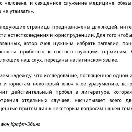
 о человеке, и священное служение медицине, обязы
 не утаивать
»
.
ледующие страницы предназначены для людей, инте
асти естествоведения и юриспруденции. Для того чтоб
званных, автор счел нужным избрать заглавие, пон
жности прибегать к соответствующим терминам. К
ляющие наш слух, переданы на латинском языке.
аем надежду, что исследование, посвященное одной и
м и юристам некоторый ключ к ее уразумению, вст
нит действительный пробел в литературе, которая
отрения отдельных случаев, насчитывает всего 
щенные притом лишь некоторым вопросам нашей тем
 фон Крафт-Эбинг