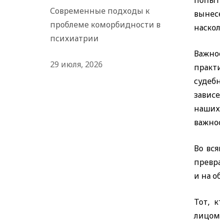
попыта
Современные подходы к
вынесе
проблеме коморбидности в
наскол
психиатрии
Важно
29 июля, 2026
практи
судебн
завис
наших
важно
Во вс
превр
и на 
Тот, 
лицом 