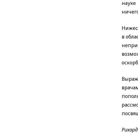
науке
ничего
Нижес
в обл
непри
возмо
оскорб
Выраж
врача
попол
рассм
посвя
Рихард