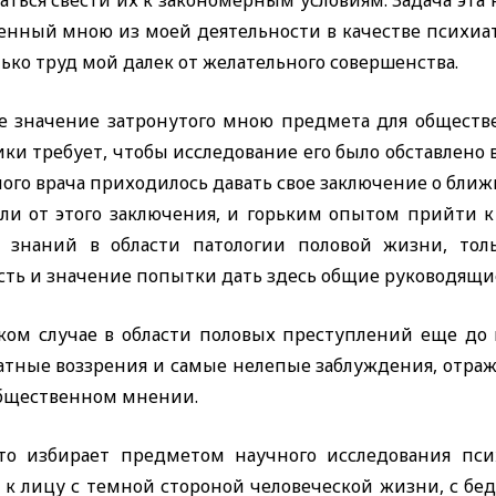
ться свести их к закономерным условиям. Задача эта 
нный мною из моей деятельности в качестве психиатр
ько труд мой далек от желательного совершенства.
е значение затронутого мною предмета для обществен
ки требует, чтобы исследование его было обставлено в
ого врача приходилось давать свое заключение о ближ
ели от этого заключения, и горьким опытом прийти 
 знаний в области
патологии половой жизни, тол
сть и значение попытки дать здесь общие руководящ
яком случае в области половых преступлений еще до
атные воззрения и самые нелепые заблуждения, отража
общественном мнении.
кто избирает предметом научного исследования пси
к лицу с темной стороной человеческой жизни, с бедс