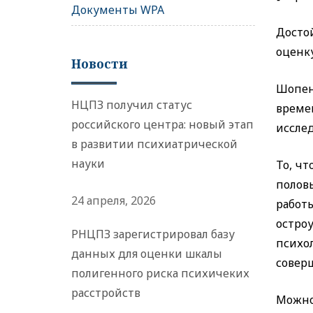
Документы WPA
Досто
оценку
Новости
Шопен
НЦПЗ получил статус
време
российского центра: новый этап
исслед
в развитии психиатрической
науки
То, чт
полов
24 апреля, 2026
работ
остро
РНЦПЗ зарегистрировал базу
психо
данных для оценки шкалы
совер
полигенного риска психичеких
расстройств
Можно