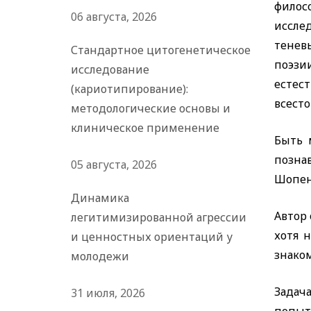
филос
06 августа, 2026
иссле
тенев
Стандартное цитогенетическое
поэзи
исследование
естес
(кариотипирование):
всест
методологические основы и
клиническое применение
Быть 
позна
05 августа, 2026
Шопенг
Динамика
Автор
легитимизированной агрессии
хотя 
и ценностных ориентаций у
знаком
молодежи
Задач
31 июля, 2026