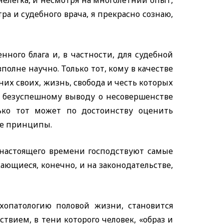
нелегка, и несмотря на многолетний опыт,
а и судебного врача, я прекрасно сознаю,
ного блага и, в частности, для судебной
полне научно. Только тот, кому в качестве
них своих, жизнь, свобода и честь которых
к безуспешному выводу о несовершенстве
ько тот может по достоинству оценить
ие принципы.
 настоящего времени господствуют самые
ющиеся, конечно, и на законодательстве,
хопатологию половой жизни, становится
твием, в тени которого человек, «образ и