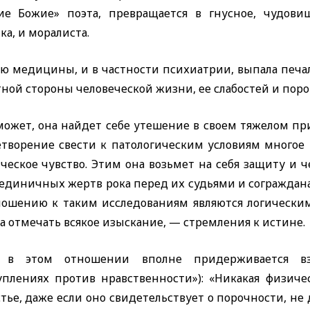
ие Божие» поэта, превращается в гнусное, чудови
ка, и моралиста.
лю медицины, и в частности психиатрии, выпала печа
ной стороны человеческой жизни, ее слабостей и поро
может, она найдет себе утешение в своем тяжелом при
етворение свести к патологическим условиям многое и
ческое чувство. Этим она возьмет на себя защиту и 
 единичных жертв рока перед их судьями и сограждана
ношению к таким исследованиям являются логически
 отмечать всякое изыскание, — стремления к истине.
 в этом отношении вполне придерживается взг
уплениях против нравственности»): «Никакая физиче
тье, даже если оно свидетельствует о порочности, не 