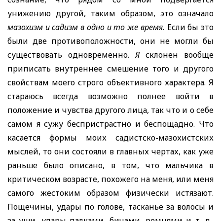
унижению другой, таким образом, это означало
мазохизм и садизм в одно и то же время.
Если бы это
были две противоположности, они не могли бы
существовать одновременно.
Я
склонен вообще
приписать внутреннее смешение того и другого
свойствам моего строго объективного характера. Я
стараюсь всегда возможно полнее войти в
положение и чувства другого лица, так что и о себе
самом я сужу беспристрастно и беспощадно. Что
касаетс
я формы моих садистско-мазохист
ских
мыслей, то они состояли в главных чертах, как уже
раньше было описано, в том, что мальчика в
критическом возрасте, похожего на меня, или меня
самого жестоким образом физически истязают.
Пощечины, удары по голове, тасканье за волосы
и
за уши, удары палками, бичами, ремнями и т. д.,