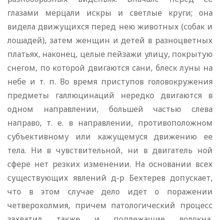
глазами мерцали искры и светлые круги; она
видела движущихся перед нею животных (собак и
лошадей), затем женщин и детей в разноцветных
платьях, наконец, целые пейзажи улицу, покрытую
снегом, по которой двигаются сани, блеск луны на
небе и т. п. Во время приступов головокружения
предметы галлюцинаций нередко двигаются в
одном направлении, большей частью слева
направо, т. е. в направлении, противоположном
субъективному или кажущемуся движению ее
тела. Ни в чувствительной, ни в двигатель ной
сфере нет резких изменении. На основании всех
существующих явлений д-р Бехтерев допускает,
что в этом случае дело идет о поражении
четверохолмия, причем патологический процесс
захватил также и подлежащие волокна,