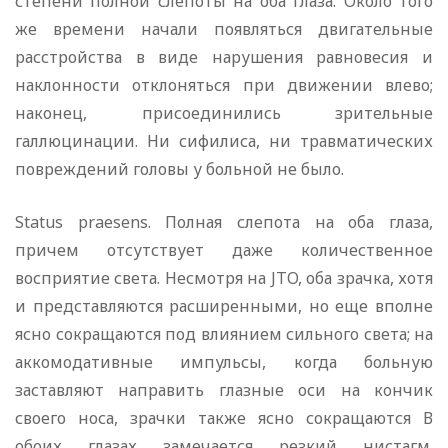
степени полной слепоты на оба глаза. Около того
же времени начали появляться двигательные
расстройства в виде нарушения равновесия и
наклонности отклоняться при движении влево;
наконец, присоединились зрительные
галлюцинации. Ни сифилиса, ни травматических
повреждений головы у больной не было.
Status praesens. Полная слепота на оба глаза,
причем отсутствует даже количественное
восприятие света. Несмотря на JTO, оба зрачка, хотя
и представляются расширенными, но еще вполне
ясно сокращаются под влиянием сильного света; на
аккомодативные импульсы, когда больную
заставляют направить глазные оси на кончик
своего носа, зрачки также ясно сокращаются В
обоих глазах замечается резкий нистагм.