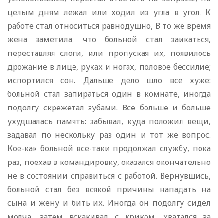
целым дням лежал или ходил из угла в угол. К
работе стал относиться равнодушно, В то же время
жена заметила, что больной стал заикаться,
переставляя слоги, или пропуская их, появилось
дрожание в лице, руках и ногах, половое бессилие;
испортился сон. Дальше дело шло все хуже:
больной стал запираться один в комнате, иногда
подолгу скрежетал зубами. Все больше и больше
ухудшалась память: забывал, куда положил вещи,
задавал по нескольку раз один и тот же вопрос.
Кое-как больной все-таки продолжал службу, пока
раз, поехав в командировку, оказался окончательно
не в состоянии справиться с работой. Вернувшись,
больной стал без всякой причины нападать на
сына и жену и бить их. Иногда он подолгу сидел
молча, затем вскакивал с криком, хватался за