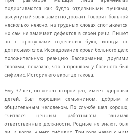
При разговоре мышцы лица временами
подергиваются как будто отдельными пучками,
высунутый язык заметно дрожит. Говорит больной
несколько неясно, на трудных словах спотыкается,
но сам не замечает дефектов в своей речи. Пишет
он с пропусками отдельных букв, иногда не
дописывая слов. Исследование крови больного дало
положительную реакцию Вассерманна, другими
словами, показало, что в прошлом у больного был
сифилис. История его вкратце такова.
Ему 37 лет, он женат второй раз, имеет здоровых
детей. Был хорошим семьянином, добрым и
общительным человеком. По службе шел хорошо,
считался ценным работником, занимал
ответственные должности. Родные не знают, был
ли, и когда, у него сифилис. Три года назад с ним