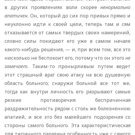
в других проявлениях воли скорее
ненормально
апатичен.
Он, который до сих пор привык прямо и
неуклонно идти к своей цели, теперь там и сям
отказывается от самых твердых своих намерений,
словно силы покидают его уже в самом начале
какого-нибудь решения, — и, при всем том, все это
нисколько не беспокоит его, потому что он этого
не
замечает.
Таким-то пронырливым путем ведет
этот страшный враг свою атаку на всю душевную
область больного; снаружи больной все тот же,
тогда как внутри личность его разрывают самые
резкие противоречия: беспричинная
раздражительность рядом с столь же болезненною
апатией, и все это без малейшего подозрения со
стороны самого больного. Эта характеристическая
для типичного паралича особенность уже с самого