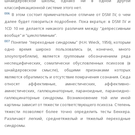
шнайдеровской школы, однако ни в одной другой
классификационной системе этого нет.
006
В этом состоит примечательное отличие от DSM IV, о чем
далее будет говориться подробнее. Пока вкратце: в DSM IV и
1CD 10 не делается никакого различия между "депрессивным
вообще" и "циклотимным".
007
Понятие "переходные синдромы" (H.H. Wieck, 1956), которым
одно время широко пользовались (и, конечно, много
злоупотребляли), является групповым обозначением ряда
неспецифических, соматически обусловленных психозов (в
шнайдеровском смысле), общими признаками которых
являются обратимость и отсутствие помрачения сознания. Сюда
относят аффективные, амнестических, аффективно-
амнестических, галлюцинаторные, параноидные, параноидно-
галлюцинаторные синдромы. Возникновение той или иной
картины зависит от тяжести соответствующего психоза. Степень
тяжести позволяют более точно определить тесты Беккера.
Различают легкий, среднетяжелый и тяжелый переходные
синдромы.