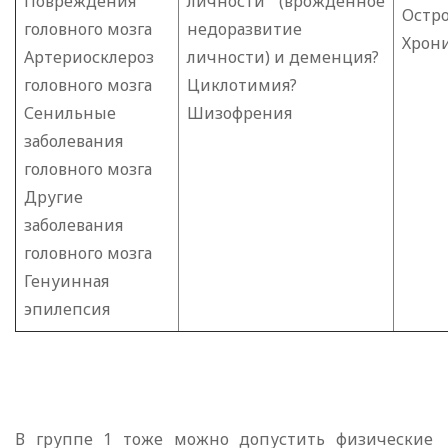
Повреждения
личности (врожденное
Остр
головного мозга
недоразвитие
Хрон
Артериосклероз
личности) и деменция?
головного мозга
Циклотимия?
Сенильные
Шизофрения
заболевания
головного мозга
Другие
заболевания
головного мозга
Генуинная
эпилепсия
В группе 1 тоже можно допустить физические