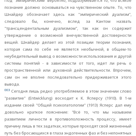
Под "эмпирическим" вероятно, подразумевается то, что всякое
познание должно основываться на чувственном опыте. To, что
Шнайдер обозначает здесь как "эмпирический дуализм",
следовало бы, конечно, вслед за Кантом назвать
"трансцендентальным дуализмом", так как он содержит
утверждение о возможной внечувственной достоверности
вещей. Шнайдер делает из этой позиции теории познания,
которая сама по себе не является необычной, в общем-то
неубедительный вывод о возможности использования и другой
системы понятий - в зависимости от того, идет ли речь о
пространственной или духовной действительности. Впрочем,
сам он не вполне последовательно придерживается этого
вывода.
003
Сегодня лишь редко употребляемое в этом значении слово
"развитие" (Entwicklung) восходит к K. Ясперсу (1910). В 1-м
издании своей "Общей психопатологии" (1913) Ясперс дал ему
довольно краткое пояснение: "Всё то, что мы называем
развитием личности в противоположность процессу, имеет
причину лишь в тех задатках, которые проходят свой жизненный
путь без бросающихся в глаза эндогенных фаз и без непонятных