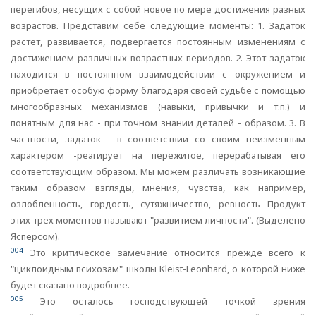
перегибов, несущих с собой новое по мере достижения разных
возрастов. Представим себе следующие моменты: 1. Задаток
растет, развивается, подвергается постоянным изменениям с
достижением различных возрастных периодов. 2. Этот задаток
находится в постоянном взаимодействии с окружением и
приобретает особую форму благодаря своей судьбе с помощью
многообразных механизмов (навыки, привычки и т.п.) и
понятным для нас - при точном знании деталей - образом. 3. В
частности, задаток - в соответствии со своим неизменным
характером -реагирует на пережитое, перерабатывая его
соответствующим образом. Мы можем различать возникающие
таким образом взгляды, мнения, чувства, как например,
озлобленность, гордость, сутяжничество, ревность Продукт
этих трех моментов называют "развитием личности". (Выделено
Ясперсом).
004
Это критическое замечание относится прежде всего к
"циклоидным психозам" школы Kleist-Leonhard, о которой ниже
будет сказано подробнее.
005
Это осталось господствующей точкой зрения