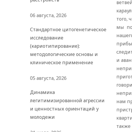
ветве
караул
06 августа, 2026
того, 
мы по
Стандартное цитогенетическое
нашего
исследование
прибы
(кариотипирование):
следи
методологические основы и
и аван
клиническое применение
неприя
приго
05 августа, 2026
говори
Динамика
неприя
легитимизированной агрессии
нам пр
и ценностных ориентаций у
пристр
молодежи
кварт
также 