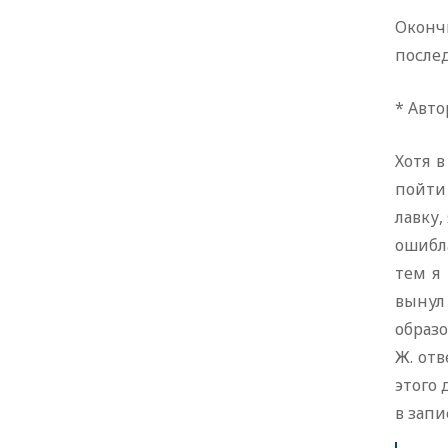
Оконч
после
* Авто
Хотя 
пойти 
лавку,
ошибла
тем я
вынул 
образо
Ж. отв
этого 
в запи