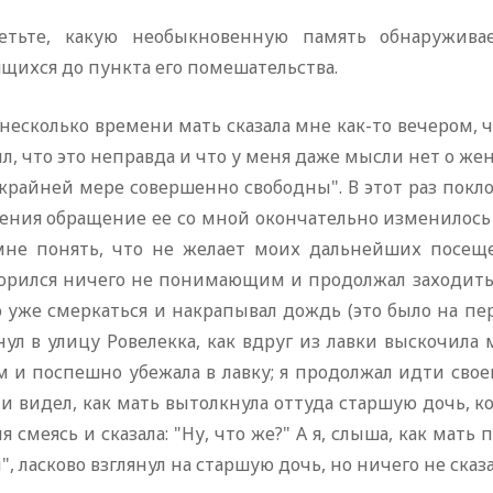
етьте, какую необыкновенную память обнаружива
щихся до пункта его помешательства.
несколько времени мать сказала мне как-то вечером, чт
л, что это неправда и что у меня даже мысли нет о жени
крайней мере совершенно свободны". В этот раз покл
ения обращение ее со мной окончательно изменилось к
мне понять, что не желает моих дальнейших посеще
орился ничего не понимающим и продолжал заходить в
 уже смеркаться и накрапывал дождь (это было на пер
ул в улицу Ровелекка, как вдруг из лавки выскочила 
 и поспешно убежала в лавку; я продолжал идти своей
 и видел, как мать вытолкнула оттуда старшую дочь, к
я смеясь и сказала: "Ну, что же?" А я, слыша, как мать
", ласково взглянул на старшую дочь, но ничего не сказа