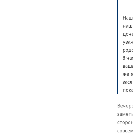
Наш
наш
доче
ува
родс
8 ча
ваша
же 
зас
пока
Вечеро
замет
сторон
совсем