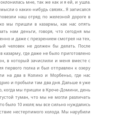
клонилась мне, так же как и я ей, и ушла.
мысли о каких-нибудь связях... Я записался
 повезли наш отряд по железной дороге в
ько мы пришли в казармы, как нас опять
ать нам деньги, говоря, что сегодня мы
бенно и даже с презрением смотрел на тех,
ный человек не должен бы делать. После
 в казарму, где даже не было приготовлено
он, в который зачислили и меня вместе с
я первого полка и был отправлен к озеру
ли на два в Колико и Морбеньо, где нас
дрио и пробыли там два дня. Дальше я уже
о, когда мы пришли в Кроче-Домини, день
густой туман, что мы не могли различать
 Это было 10 июля; мы все сильно нуждались
дствие нестерпимого холода. Мы нарубили