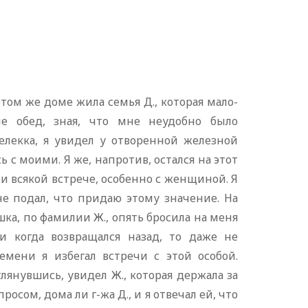
этом же доме жила семья Д., которая мало-
е обед, зная, что мне неудобно было
елекка, я увидел у отворенной железной
ь с моими. Я же, напротив, остался на этот
 всякой встрече, особенно с женщиной. Я
 не подал, что придаю этому значение. На
ка, по фамилии Ж., опять бросила на меня
 когда возвращался назад, то даже не
емени я избегал встречи с этой особой.
глянувшись, увидел Ж., которая держала за
осом, дома ли г-жа Д., и я отвечал ей, что