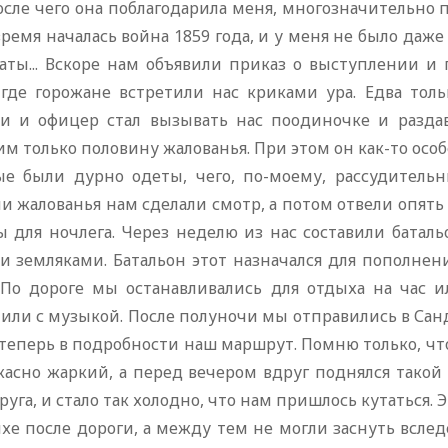
осле чего она поблагодарила меня, многозначительно по
время началась война 1859 года, и у меня не было даже 
даты... Вскоре нам объявили приказ о выступлении и
 где горожане встретили нас криками ура. Едва тол
ли и офицер стал вызывать нас поодиночке и раздав
м только половину жалованья. При этом он как-то осо
ые были дурно одеты, чего, по-моему, рассудитель
и жалованья нам сделали смотр, а потом отвели опять
ы для ночлега. Через неделю из нас составили баталь
и земляками. Батальон этот назначался для пополнени
 По дороге мы останавливались для отдыха на час и
или с музыкой. После полуночи мы отправились в Сан
 теперь в подробности наш маршрут. Помню только, чт
жасно жаркий, а перед вечером вдруг поднялся такой 
руга, и стало так холодно, что нам пришлось кутаться.
ыхе после дороги, а между тем не могли заснуть всле