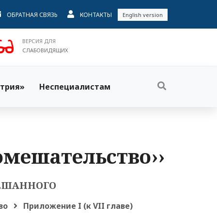
ОБРАТНАЯ СВЯЗЬ
КОНТАКТЫ
English version
ВЕРСИЯ ДЛЯ
СЛАБОВИДЯЩИХ
трия»
Неспециалистам
омешательство››
МЕШАННОГО
во
Приложение I (к VII главе)