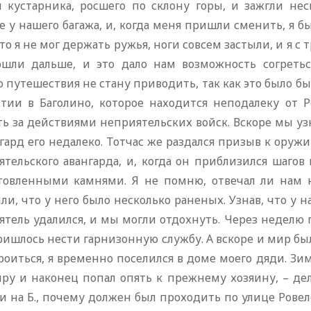
й кустарника, росшего по склону горы, и зажгли нес
е у нашего багажа, и, когда меня пришли сменить, я б
что я не мог держать ружья, ноги совсем застыли, и я с
шли дальше, и это дало нам возможность согретьс
 путешествия не стану приводить, так как это было б
тии в Баголино, которое находится неподалеку от 
ть за действиями неприятельских войск. Вскоре мы уз
гард его недалеко. Тотчас же раздался призыв к оруж
тельского авангарда, и, когда он приблизился шагов 
товленными камнями. Я не помню, отвечал ли нам 
ли, что у него было несколько раненых. Узнав, что у н
тель удалился, и мы могли отдохнуть. Через неделю п
ишлось нести гарнизонную службу. А вскоре и мир был 
оиться, я временно поселился в доме моего дяди. Зим
иру и наконец попал опять к прежнему хозяину, – де
и на Б., почему должен был проходить по улице Ровеле