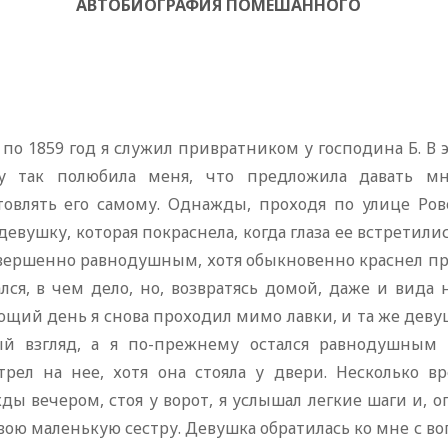
АВТОБИОГРАФИЯ ПОМЕШАННОГО
 по 1859 год я служил привратником у господина Б. В 
у так полюбила меня, что предложила давать мн
товлять его самому. Однажды, проходя по улице Ров
девушку, которая покраснела, когда глаза ее встретилис
овершенно равнодушным, хотя обыкновенно краснел при
лся, в чем дело, но, возвратясь домой, даже и вида
щий день я снова проходил мимо лавки, и та же девуш
й взгляд, а я по-прежнему остался равнодушным и
трел на нее, хотя она стояла у двери. Несколько вр
ы вечером, стоя у ворот, я услышал легкие шаги и, о
вою маленькую сестру. Девушка обратилась ко мне с вопр