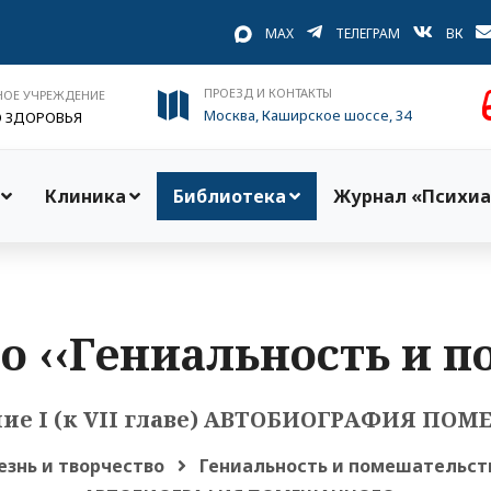
MAX
ТЕЛЕГРАМ
ВК
ПРОЕЗД И КОНТАКТЫ
НОЕ УЧРЕЖДЕНИЕ
Москва, Каширское шоссе, 34
О ЗДОРОВЬЯ
Клиника
Библиотека
Журнал «Психиа
о ‹‹Гениальность и п
ие I (к VII главе) АВТОБИОГРАФИЯ ПО
езнь и творчество
Гениальность и помешательст