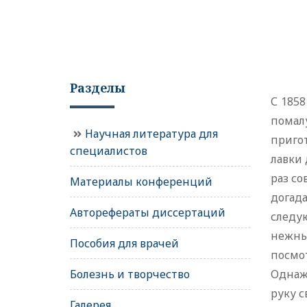
Разделы
С 1858
помал
Научная литература для
приго
специалистов
лавки 
раз с
Материалы конференций
догада
Авторефераты диссертаций
следую
нежны
Пособия для врачей
посмо
Болезнь и творчество
Однажд
руку с
Галерея