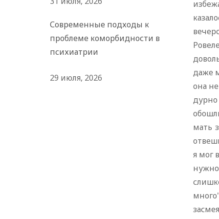
31 июля, 2026
избеж
казало
Современные подходы к
вечеро
проблеме коморбидности в
Ровеле
психиатрии
доволь
даже м
29 июля, 2026
она не
дурно
обошл
мать 
отвеши
я мог 
нужно
слишк
много"
засмея