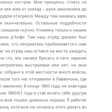
колько костров. Мне пришлось стоять на
ыл еле жив от холода – руки закоченели до
 трудом отогрелся. Между тем занялась заря,
я окончательно. Остальные подробности
ы слишком скучно. Упомяну только о нашем
Рокка д'Анфо. Там наш отряд должен был
нали, что неприятель приближается к нам
ию; но отряд наш остался на месте ожидать
на сто, мы начали бросать в него заранее
неприятель выстрелами или нет, но мне
ас собрано в этой местности много войска,
осле того нас отправили в Лаввеноне, где
заключен. В конце 1860 года, не зная куда
ою 1860/61 года я стал искать себе другую
ла мои пошли довольно хорошо. Я работал
кка, хотя мне не хотелось этого делать во