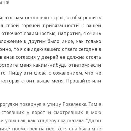
ыня!
сать вам несколько строк, чтобы решить
ал своей горячей привязанности к вашей
е отвечает взаимностью; напротив, я очень
оложение к другим было иное, как только
онно, то я ожидаю вашего ответа сегодня в
 в знак согласия у дверей ее должна стоять
удостоите меня каким-нибудь ответом; если
то. Пишу эти слова с сожалением, что не
 которая стоит выше меня. Прощайте или
рогулки повернул в улицу Ровелекка. Там я
, стоявших у ворот и смотревших в мою
и услышал, как эта девушка сказала: "Да он
ния,* посмотрел на нее, хотя она была мне