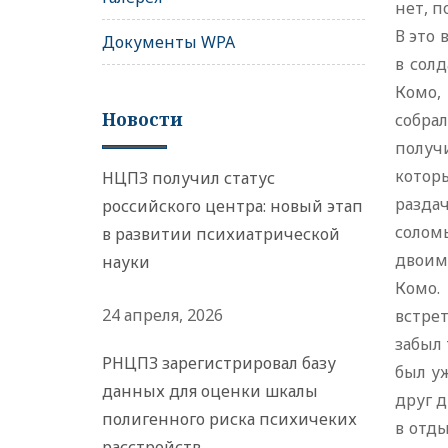
нет, п
В это 
Документы WPA
в сол
Комо,
Новости
собра
получи
котор
НЦПЗ получил статус
раздач
российского центра: новый этап
солом
в развитии психиатрической
двоим
науки
Комо.
24 апреля, 2026
встрет
забыл
РНЦПЗ зарегистрировал базу
был у
данных для оценки шкалы
друг д
полигенного риска психичеких
в отд
расстройств