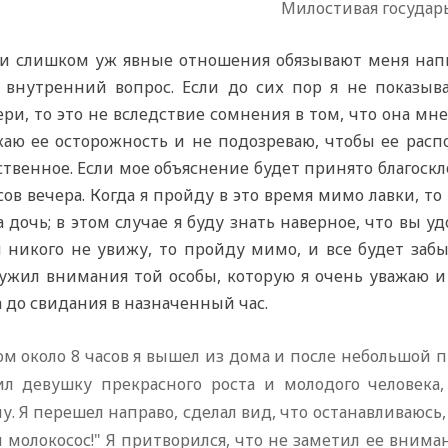
Милостивая государ
и слишком уж явные отношения обязывают меня напи
 внутренний вопрос. Если до сих пор я не показыв
ри, то это не вследствие сомнения в том, что она мн
жаю ее осторожность и не подозреваю, чтобы ее расп
твенное. Если мое объяснение будет принято благоскл
сов вечера. Когда я пройду в это время мимо лавки, то
 дочь; в этом случае я буду знать наверное, что вы 
я никого не увижу, то пройду мимо, и все будет забы
лужил внимания той особы, которую я очень уважаю и
 до свидания в назначенный час.
м около 8 часов я вышел из дома и после небольшой п
ил девушку прекрасного роста и молодого человека
у. Я перешел направо, сделал вид, что останавливаюсь, 
 молокосос!" Я притворился, что не заметил ее внима