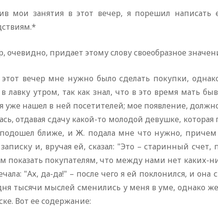
ив мои занятия в этот вечер, я порешил написать 
дствиям.*
р, очевидно, придает этому слову своеобразное значен
в этот вечер мне нужно было сделать покупки, однако
в лавку утром, так как знал, что в это время мать бы
 я уже нашел в ней посетителей; мое появление, должно
сь, отдавая сдачу какой-то молодой девушке, которая
 подошел ближе, и Ж. подала мне что нужно, причем 
записку и, вручая ей, сказал: "Это – старинный счет, 
м показать покупателям, что между нами нет каких-н
ечала: "Ах, да-да!" – после чего я ей поклонился, и он
дня тысячи мыслей сменились у меня в уме, однако же
ске. Вот ее содержание: