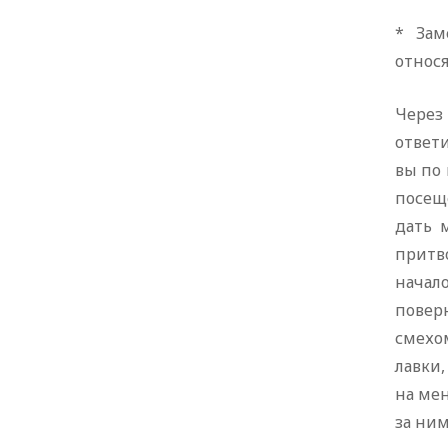
* Зам
относя
Через 
ответи
вы по 
посещ
дать 
притв
начало
поверн
смехом
лавки,
на мен
за ним