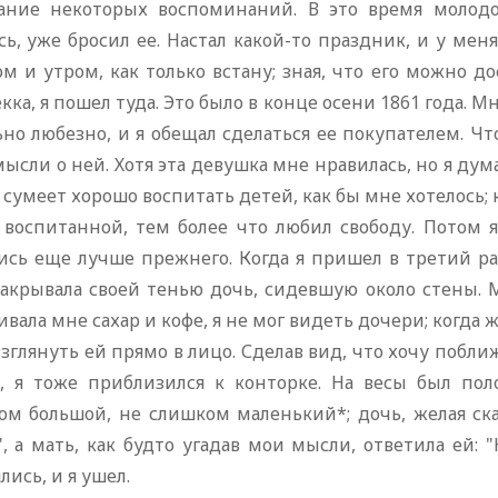
ание некоторых воспоминаний. В это время молодо
сь, уже бросил ее. Настал какой-то праздник, и у мен
м и утром, как только встану; зная, что его можно до
кка, я пошел туда. Это было в конце осени 1861 года. 
но любезно, и я обещал сделаться ее покупателем. Чт
ысли о ней. Хотя эта девушка мне нравилась, но я дума
 сумеет хорошо воспитать детей, как бы мне хотелось; 
 воспитанной, тем более что любил свободу. Потом я
ись еще лучше прежнего. Когда я пришел в третий ра
закрывала своей тенью дочь, сидевшую около стены. 
вала мне сахар и кофе, я не мог видеть дочери; когда ж
взглянуть ей прямо в лицо. Сделав вид, что хочу побли
, я тоже приблизился к конторке. На весы был по
ом большой, не слишком маленький*; дочь, желая ска
, а мать, как будто угадав мои мысли, ответила ей: 
лись, и я ушел.