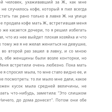
й человек, ухаживавший за Ж., как мне
я не случилось кофе, который я пил всегда
стать так рано только в лавке Ж. на улице
Мне продала кофе мать Ж., встретившая меня
о же касается дочери, то я решил избегать
л, что из нее выйдет плохая хозяйка и что
к тому же я не желал жениться на девушке,
 во второй раз зашел в лавку, и со мною
з, обе женщины были возле конторки, но
Меня встретили очень любезно. Пока мать
е я спросил мыла, то мне стало видно ее, и
же посмотреть: то ли мыло мне дали, какое
ложен кусок мыла средней величины, не
зать что-нибудь, заметила: "Это слишком
"Ничего, до дома донесет". Потом они обе