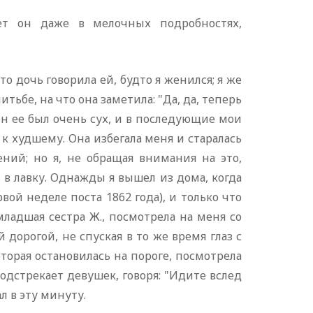
ет он даже в мелочных подробностях,
о дочь говорила ей, будто я женился; я же
тьбе, на что она заметила: "Да, да, теперь
он ее был очень сух, и в последующие мои
 худшему. Она избегала меня и старалась
ний; но я, не обращая внимания на это,
 лавку. Однажды я вышел из дома, когда
вой неделе поста 1862 года), и только что
младшая сестра Ж., посмотрела на меня со
 дорогой, не спуская в то же время глаз с
оторая остановилась на пороге, посмотрела
 подстрекает девушек, говоря: "Идите вслед
л в эту минуту.