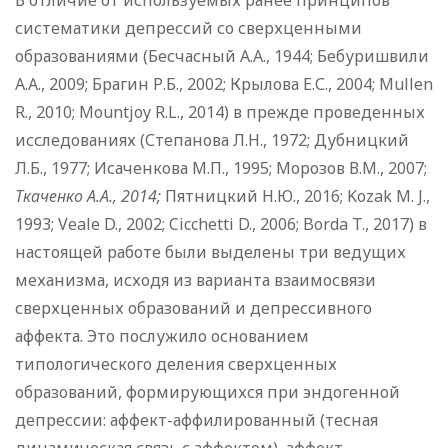
В отличие от используемых ранее принципов
систематики депрессий со сверхценными
образованиями (Бесчасный А.А., 1944; Бебуришвили
А.А., 2009; Брагин Р.Б., 2002; Крылова Е.С., 2004; Mullen
R., 2010; Mountjoy R.L., 2014) в прежде проведенных
исследованиях (Степанова Л.Н., 1972; Дубницкий
Л.Б., 1977; Исаченкова М.П., 1995; Морозов В.М., 2007;
Ткаченко А.А., 2014;
Пятницкий Н.Ю., 2016; Kozak M. J.,
1993; Veale D., 2002; Cicchetti D., 2006; Borda T., 2017) в
настоящей работе были выделены три ведущих
механизма, исходя из варианта взаимосвязи
сверхценных образований и депрессивного
аффекта. Это послужило основанием
типологического деления сверхценных
образований, формирующихся при эндогенной
депрессии: аффект-аффилированный (тесная