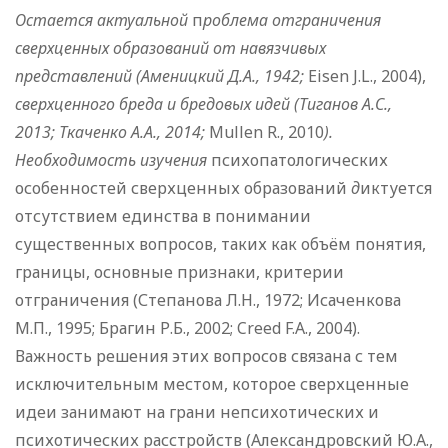
Остается актуальной
п
роблема отграничения
сверхценных образований от навязчивых
представлений (Аменицкий Д.А., 1942;
Eisen J.L., 2004),
сверхценного бреда и бредовых идей (Тиганов А.С.,
2013; Ткаченко А.А., 2014;
Mullen R., 2010
).
Необходимость изучения
психопатологических
особенностей сверхценных образований
д
иктуется
отсутствием единства в понимании
существенных вопросов, таких как объём понятия,
границы, основные признаки, критерии
отграничения (Степанова Л.Н., 1972; Исаченкова
М.П., 1995; Брагин Р.Б., 2002; Creed F.A., 2004).
Важность решения этих вопросов связана с тем
исключительным местом, которое сверхценные
идеи занимают на грани непсихотических и
психотических расстройств (Александровский Ю.А.,