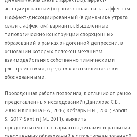
динамическая связь с аффектом), аффект-
ассоциированный (ограниченная связь с аффектом)
и аффект-диссоциированный (в динамике утрата
связи с аффектом) варианты. Выделенные
типологические конструкции сверхценных
образований в рамках эндогенной депрессии, в
основании которых положен механизм
взаимодействия с собственно тимическими
расстройствами, представляются клинически
обоснованными.
Проведенная работа позволила, в отли­чие от ранее
представленных исследований (Данилова С.В.,
2004; Илюшина Е.А., 2016; Кобзарь Н.И., 2001; Pandit
S., 2017; Santín J.M., 2011), выявить
предпочтительные варианты динамики развития
сверхценных образований в структуре эндогенной