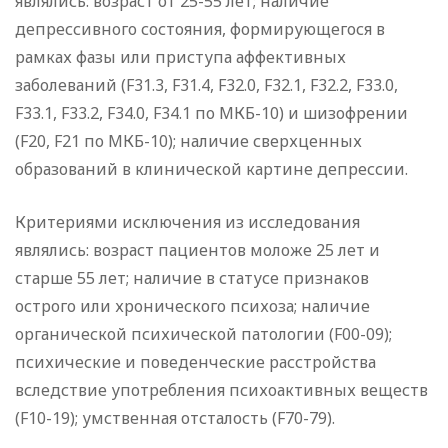
являлись: возраст от 25-55 лет; наличие
депрессивного состояния, формирующегося в
рамках фазы или приступа аффективных
заболеваний (F31.3, F31.4, F32.0, F32.1, F32.2, F33.0,
F33.1, F33.2, F34.0, F34.1 по МКБ-10) и шизофрении
(F20, F21 по МКБ-10); наличие сверхценных
образований в клинической картине депрессии.
Критериями исключения из исследования
являлись: возраст пациентов моложе 25 лет и
старше 55 лет; наличие в статусе признаков
острого или хронического психоза; наличие
органической психической патологии (F00-09);
психические и поведенческие расстройства
вследствие употребления психоактивных веществ
(F10-19); умственная отсталость (F70-79).