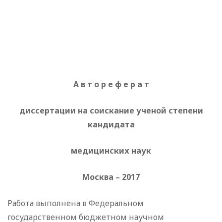
А в т о р е ф е р а т
диссертации на соискание ученой степени
кандидата
медицинских наук
Москва – 2017
Работа выполнена в Федеральном
государственном бюджетном научном