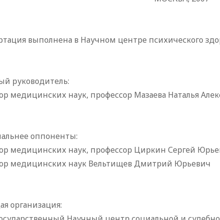
ртация выполнена в Научном центре психического здо
ый руководитель:
ор медицинских наук, профессор Мазаева Наталья Але
альнее оппоненты:
тор медицинских наук, профессор Циркин Сергей Юрь
тор медицинских наук Вельтищев Дмитрий Юрьевич
ая организация:
осударственный Научный центр социальной и судебной