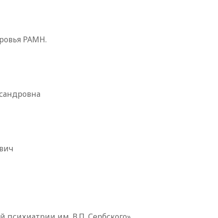
ровья РАМН.
ксандровна
евич
 психиатрии им. В.П. Сербского»