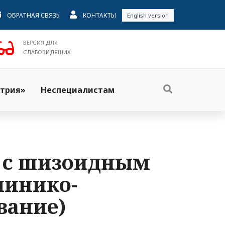
ОБРАТНАЯ СВЯЗЬ
КОНТАКТЫ
English version
ВЕРСИЯ ДЛЯ
СЛАБОВИДЯЩИХ
трия»
Неспециалистам
в с шизоидным
линико-
вание)