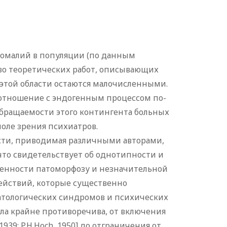
омалий в популяции (по данным
ство теоретических работ, описывающих
этой области остаются малочисленными.
ношение с эндогенным процессом по-
обращаемости этого контингента больных
оле зрения психиатров.
сти, приводимая различными авторами,
что свидетельствует об однотипности и
енности патоморфозу и незначительной
ействий, которые существенно
тологических синдромов и психических
ла крайне противоречива, от включения
1939; P.H.Hoch, 1950] до отграничения от