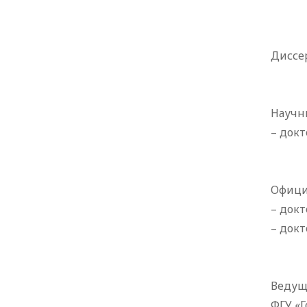
Диссе
Научн
– докт
Офици
– док
– док
Ведущ
ФГУ «Г