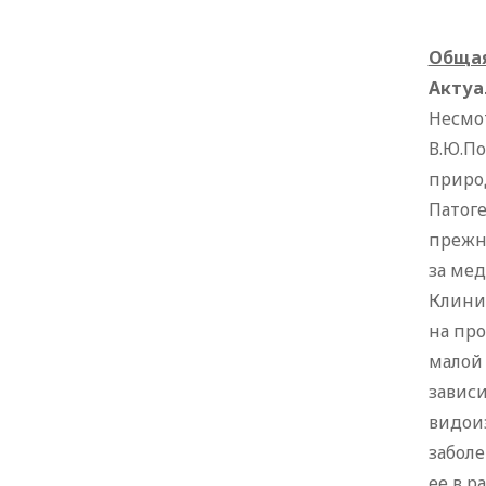
Общая
Актуа
Несмо
В.Ю.По
приро
Патог
прежне
за ме
Клини
на про
малой
завис
видои
заболе
ее в р