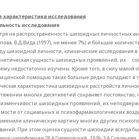
 характеристика исследования
льность исследования
тря на распространенность шизоидных личностных ан
пова, В.Д.Вида (1997), не менее 7%) и большое количе
ду шизоидной личности, клинические исследования в 
енетическая сущность шизоидных проявлений, их
соот
му недостаточно изучены. Кроме того, в силу малой 
дицинской помощью такие больные редко попадают в п
ческая характеристика шизоидных расстройств лично
тяжении многих десятилетий сохраняет постоянство, 
 изменчивости шизоидных проявлений, их неподверж
имости от социальных и психофармакологических возд
зменили клиническую картину многих других психопа
ваний. При этом оценка сущности шизоидии всегда бы
амки шизофрении [В.А.Гиляровский, 1936; З.А.Соловьева, 