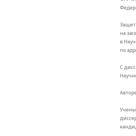
Федер
Защита
на зас
в Нау
по адр
С дис
Научно
Авторе
Учены
диссер
канди