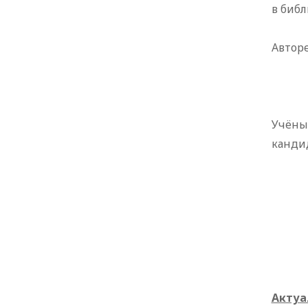
в библ
Авторе
Учёный
канди
Актуа