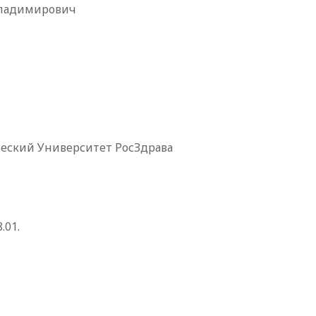
димирович
еский Университет РосЗдрава
.01.