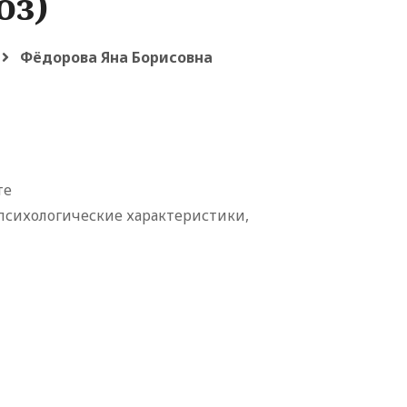
оз)
Фёдорова Яна Борисовна
те
психологические характеристики,