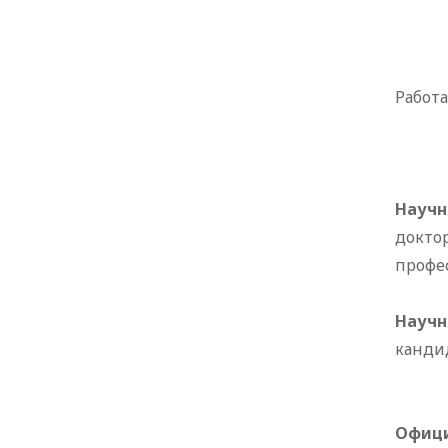
Работ
Научн
докто
профе
Научн
канди
Офици