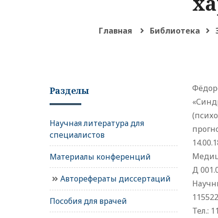
ха
Главная
Библиотека
Фёдор
Разделы
«Синд
(психо
Научная литература для
прогно
специалистов
14.00.1
Медиц
Материалы конференций
Д 001.
Авторефераты диссертаций
Научн
115522
Пособия для врачей
Тел.: 1