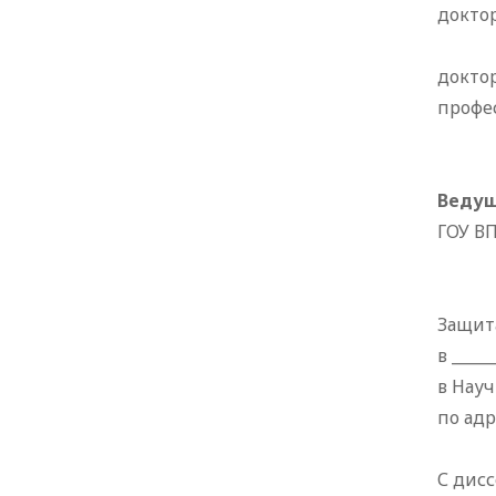
докто
докто
профе
Ведущ
ГОУ В
Защита
в ____
в Нау
по адр
С дис