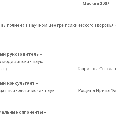
Москва 2007
а выполнена в Научном центре психического здоровья
ый руководитель –
р медицинских наук,
ссор
Гаврилова Светлана Ива
ый консультант
–
дат психологических наук
Рощина Ирина Федо
альные оппоненты
–