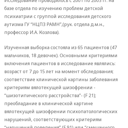
Исследование проводилось с 2001 по 2003 гг. на
базе отдела по изучению проблем детской
психиатрии с группой исследования детского
аутизма ГУ “НЦПЗ РАМН”,(рук. отдела д.м.н.,
профессор И.А. Козлова).
Изученная выборка состояла из 65 пациентов (47
мальчиков, 18 девочек). Основными критериями
включения пациентов в исследование являлись:
возраст от 7 до 15 лет на момент обследования;
соответствие клинической картины заболевания
критериям вялотекущей шизофрении -
“шизотипического расстройства”- (F 21);
преобладание в клинической картине
вялотекущей шизофрении психопатологических
нарушений, соответствующих критериям
“нарушений поведения” (F 91) или “смешанного