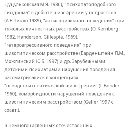
Цуцульковская М.Я. 1986), "психопатоподобного
синдрома" в дебюте шизофрении у подростков
(А.Е.Личко 1989), “антисоциального поведения” при
тяжелых личностных расстройствах (O. Kernberg
1982, Handerson, Gillespie, 1969),
"гетероагрессивного поведения" при
шизотипическом расстройстве (Барденштейн Л.М.,
Можгинский Ю.Б. 1997) и др. Зарубежными
детскими психиатрами нарушения поведения
рассматривались в концепциях
“псевдопсихопатической шизофрении” (L.Bender
1960), коморбидности нарушений поведения с
шизотипическим расстройством (Geller 1997 с
соавт.).
В немногочисленных отечественных