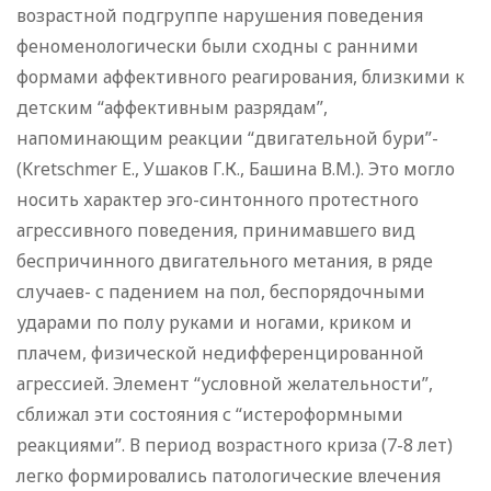
возрастной подгруппе нарушения поведения
феноменологически были сходны с ранними
формами аффективного реагирования, близкими к
детским “аффективным разрядам”,
напоминающим реакции “двигательной бури”-
(Kretschmer E., Ушаков Г.К., Башина В.М.). Это могло
носить характер эго-синтонного протестного
агрессивного поведения, принимавшего вид
беспричинного двигательного метания, в ряде
случаев- с падением на пол, беспорядочными
ударами по полу руками и ногами, криком и
плачем, физической недифференцированной
агрессией. Элемент “условной желательности”,
сближал эти состояния с “истероформными
реакциями”. В период возрастного криза (7-8 лет)
легко формировались патологические влечения