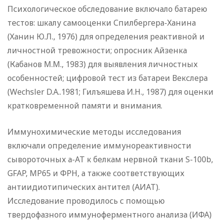
Психологическое обследование включало батарею
тестов: шкалу самооценки Спилбергера-Ханина
(Ханин Ю.Л., 1976) для определения реактивной и
личностной тревожности; опросник Айзенка
(Кабанов М.М., 1983) для выявления личностных
особенностей; цифровой тест из батареи Векслера
(Wechsler D.A..1981; Гилъяшева И.Н., 1987) для оценки
кратковременной памяти и внимания.
Иммунохимические методы исследования
включали определение иммунореактивности
сывороточных а-АТ к белкам нервной ткани S-100b,
GFAP, MP65 и ФРН, а также соответствующих
антиидиотипических антител (АИАТ).
Исследование проводилось с помощью
твердофазного иммуноферментного анализа (ИФА)