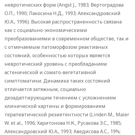
невротических форм (Angst J., 1983; Вертоградова
О.П., 1990; Лакосина Н.Д., 1993; Александровский
Ю.А., 1996). Высокая распространенность связана
как с социально-экономическими
преобразованиями в современном обществе, так и
с отмечаемым патоморфозом реактивных
состояний, особенностью которых является
невротический уровень с преобладанием
астенической и сомато-вегетативной
симптоматики. Динамика таких состояний
отличается затяжным, социально
дезадаптирующим течением с усложнением
клинической картины и формированием
терапевтической резиетентности (Linden M., Maier
W. et al., 1996; Харитонова Н.К., Русакова Э.С., 1985;
Александровский Ю.А., 1993; Аведисова А.С., 19%;