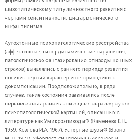
формировались на фоне искаженного по
шизотипическому типу личностного развития с
чертами сенситивности, дисгармонического
инфантилизма.
Аутохтонные психопатологические расстройства
(аффективные, гипердинамические нарушения,
патологическое фантазирование, эпизоды ночных
страхов) выявлялись с раннего периода развития,
носили стертый характер и не приводили к
декомпенсации. Предположительно, в ряде
случаев, такие состояния развивались после
перенесенных ранних эпизодов с неразвернутой
психопатологической картиной, описанных в
литературе как УмикроэпизодыФ (Каменева Е.Н.,
1959, Козлова И.А. 1967), Устертые шубыФ (Вроно
М.Ш. 1971), Уфорпост-синдромыФ (Asperger H.,