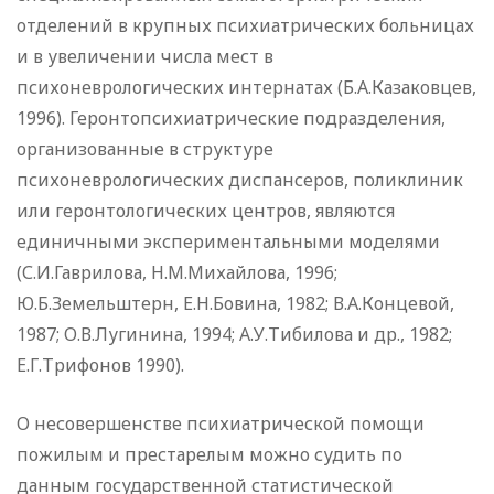
отделений в крупных психиатрических больницах
и в увеличении числа мест в
психоневрологических интернатах (Б.А.Казаковцев,
1996). Геронтопсихиатрические подразделения,
организованные в структуре
психоневрологических диспансеров, поликлиник
или геронтологических центров, являются
единичными экспериментальными моделями
(С.И.Гаврилова, Н.М.Михайлова, 1996;
Ю.Б.Земельштерн, Е.Н.Бовина, 1982; В.А.Концевой,
1987; О.В.Лугинина, 1994; А.У.Тибилова и др., 1982;
Е.Г.Трифонов 1990).
О несовершенстве психиатрической помощи
пожилым и престарелым можно судить по
данным государственной статистической