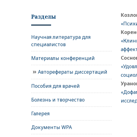
Козло
Разделы
«Психи
Корен
Научная литература для
«Клин
специалистов
аффек
Сосно
Материалы конференций
«Удов
Авторефераты диссертаций
социо
Урано
Пособия для врачей
«Дофа
Болезнь и творчество
иссле
Галерея
Документы WPA