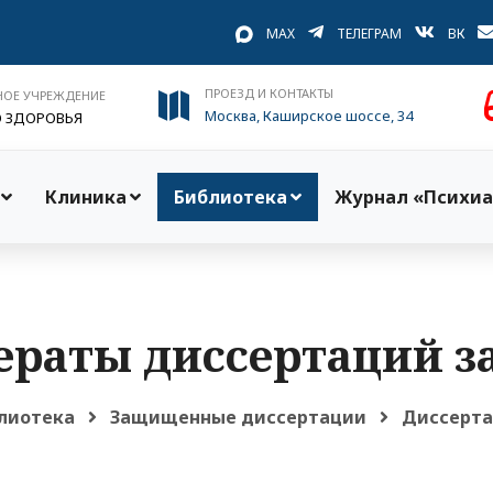
MAX
ТЕЛЕГРАМ
ВК
ПРОЕЗД И КОНТАКТЫ
НОЕ УЧРЕЖДЕНИЕ
Москва, Каширское шоссе, 34
О ЗДОРОВЬЯ
Клиника
Библиотека
Журнал «Психиа
раты диссертаций за
лиотека
Защищенные диссертации
Диссертац