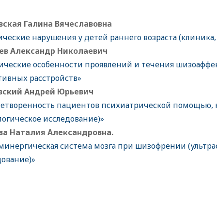
вская Галина Вячеславовна
ческие нарушения у детей раннего возраста (клиника
ев Александр Николаевич
ические особенности проявлений и течения шизоаффек
тивных расстройств»
вский Андрей Юрьевич
летворенность пациентов психиатрической помощью, ка
логическое исследование)»
ва Наталия Александровна.
минергическая система мозга при шизофрении (ультр
дование)»