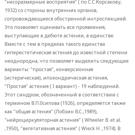
"несоразмерные восприятия" ( по С.С.Корсакову,
1932) со стороны внутренних органов,
сопровождающиеся обостренной интроспекцией.
Это позволяет оценивать все проявления,
выступающие в дебюте астении, в единстве.
Вместе с тем в пределах такого единства
гиперестетическая астения до известной степени
неоднородна, что позволяет выделить следующие
варианты: "простая", конверсионная
(истерическая), ипохондрическая астения,
"Простая" астения ( I вариант) - 19 наблюдений.
Этот синдром, обозначенный в соответствии с
термином В.П.0сипова (1926), определяется также
как "общая астения" (Лобзин B.C.,1989),
"нейроциркуляторная астения" ( Wheeler В. et al.
,1950), "вегетативная астения" ( Wieck H. ,1974). В