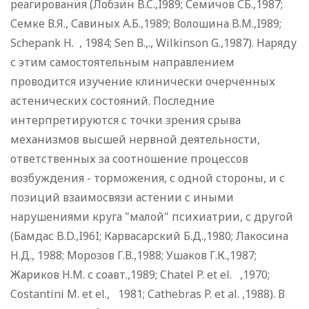
реагирования (Лобзин B.C.,I989; Семичов СБ.,1987;
Семке В.Я., Савиных А.Б.,1989; Волошина B.M.,I989;
Schepank H. , 1984; Sen В.,., Wilkinson G.,1987). Наряду
с этим самостоятельным направлением
проводится изучение клинически очерченных
астенических состояний. Последние
интерпретируются с точки зрения срыва
механизмов высшей нервной деятельности,
ответственных за соотношение процессов
возбуждения - торможения, с одной стороны, и с
позиций взаимосвязи астении с иными
нарушениями круга "малой" психиатрии, с другой
(Бамдас B.D.,I96I; Карвасарский Б.Д.,1980; Лакосина
Н.Д., 1988; Морозов Г.В.,1988; Ушаков Г.К.,1987;
Жариков Н.М. с соавт.,1989; Chatel P. et el. ,1970;
Costantini M. et el., 1981; Cathebras P. et al. ,1988). В