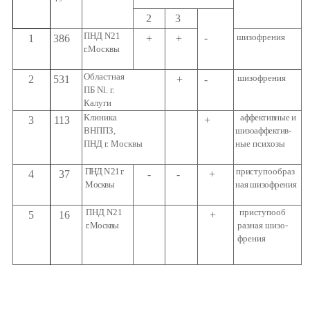
2
3
ПНД N21
-
шизофрения
1
386
+
+
г.Москвы
Областная
шизофрения
2
531
+
-
ПБ
Nl.
г.
Калуги
Клиника
аффективные и
3
11З
+
ВНППЗ,
шизоаффектив-
ПНД г. Москвы
ные психозы
ПНД N 21
г.
приступообраз­
4
37
-
-
+
Москвы
ная шизофрения
ПНД N21
приступооб­
5
16
+
г. Москвы
разная шизо­
френия