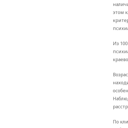
налич
этом к
крите
психи
Из 100
психи
краево
Возрас
находи
особе
Наблю
расстр
По кл