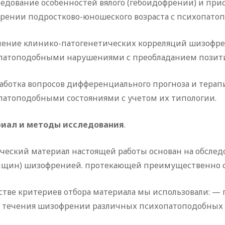
ледование особенностей вялого (гебоидофрении) и пр
рении подростково-юношеского возраста с психопато
учение клинико-патогенетических корреляций шизофре
патоподобными нарушениями с преобладанием позити
работка вопросов дифференциального прогноза и тера
патоподобными состояниями с учетом их типологии.
иал и методы исследования
.
ческий материал настоящей работы основан на обследо
нщин) шизофренией. протекающей преимущественно 
стве критериев отбора материала мы использовали: —
х течения шизофрении различных психопатоподобных 