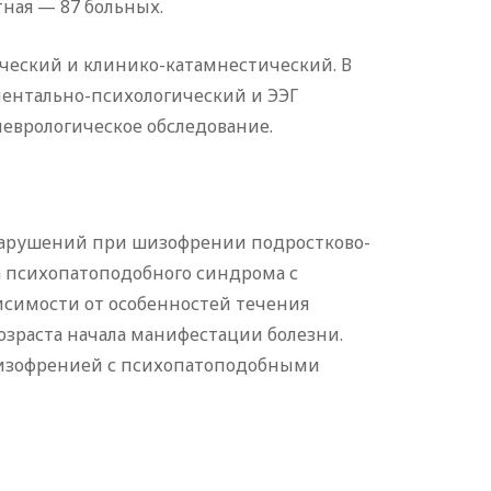
ная — 87 больных.
ческий и клинико-катамнестический. В
ентально-психологический и ЭЭГ
еврологическое обследование.
нарушений при шизофрении подростково-
а психопатоподобного синдрома с
исимости от особенностей течения
зраста начала манифестации болезни.
шизофренией с психопатоподобными