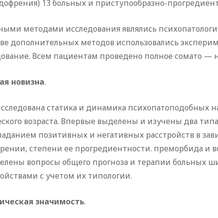
дофрения) 13 больных и приступообразно-прогредиент
ными методами исследования являлись психопатологи
тве дополнительных методов использовались эксперим
дование. Всем пациентам проведено полное сомато — н
ая новизна
.
исследована статика и динамика психопатоподобных 
ского возраста. Впервые выделены и изучены два тип
ладанием позитивных и негативных расстройств в зав
рении, степени ее прогредиентности. преморбида и во
елены вопросы общего прогноза и терапии больных 
ойствами с учетом их типологии.
ическая значимость
.