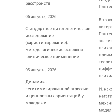
расстройств
Пантел
06 августа, 2026
В то 
литера
Стандартное цитогенетическое
Пантел
исследование
анализ
(кариотипирование):
психо
методологические основы и
преим
клиническое применение
теорет
диффе
05 августа, 2026
психи
Динамика
легитимизированной агрессии
И. нак
и ценностных ориентаций у
негат
молодежи
механи
модел