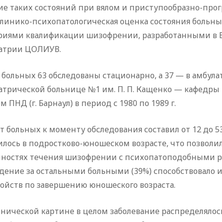
ие таких состояний при вялом и приступообразно-пр
линико-психопатологическая оценка состояния больны
риями квалификации шизофрении, разработанными в Б
атрии ЦОЛИУВ.
 больных 63 обследованы стационарно, а 37 — в амбул
атрической больнице №1 им. П. П. Кащенко — кафедры
м ПНД (г. Барнаул) в период с 1980 по 1989 г.
т больных к моменту обследования составил от 12 до 5
лось в подростково-юношеском возрасте, что позволи
нностях течения шизофрении с психопатоподобными ра
дение за остальными больными (39%) способствовало
ойств по завершению юношеского возраста.
инической картине в целом заболевание распределяло