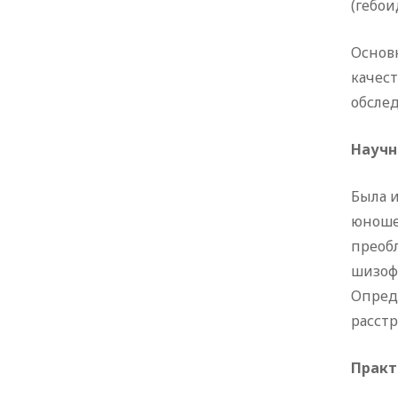
(гебои
Основ
качес
обсле
Научн
Была 
юноше
преоб
шизоф
Опред
расстр
Практ