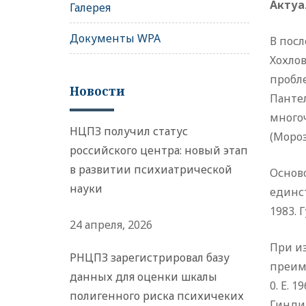
Актуа
Галерея
Документы WPA
В посл
Хохлов
пробле
Новости
Пантел
много
НЦПЗ получил статус
(Морозо
российского центра: новый этап
в развитии психиатрической
Осново
науки
единст
1983. Г
24 апреля, 2026
При и
РНЦПЗ зарегистрировал базу
преиму
данных для оценки шкалы
0. Е. 1
полигенного риска психичеких
Гиндик