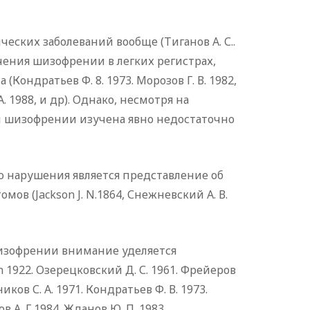
еских заболеваний вообще (Тиганов А. С..
течения шизофрении в легких регистрах,
ондратьев Ф. 8. 1973. Морозов Г. В. 1982,
 А. 1988, и др). Однако, несмотря на
и шизофрении изучена явно недостаточно
о нарушения является представление об
в (Jackson J. N.1864, Снежневский А. В.
изофрении внимание уделяется
922. Озерецковский Д. С. 1961. Фрейеров
ников С. А. 1971. Кондратьев Ф. В. 1973.
ов А. Г 1984. Жданов Ю. П. 1983,