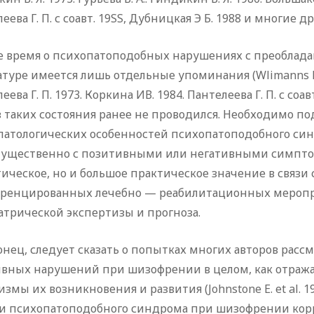
еева Г. П. с соавт. 19SS, Дубницкая Э Б. 1988 и многие др
же время о психопатоподобных нарушениях с преоблад
туре имеется лишь отдельные упоминания (Wlimanns К. 1
еева Г. П. 1973. Коркина ИВ. 1984. Пантелеева Г. П. с соа
 таких состояния ранее не проводился. Необходимо по
патологических особенностей психопатоподобного синд
ущественно с позитивными или негативными симптом
ическое, но и большое практическое значение в связ
ренцированных лечебно — реабилитационных меропри
атрической экспертизы и прогноза.
онец, следует сказать о попытках многих авторов рас
ивных нарушений при шизофрении в целом, как отра
змы их возникновения и развития (Johnstone E. et al. 1987,
и психопатоподобного синдрома при шизофрении кор