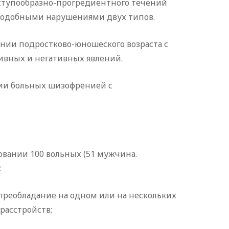
иступообразно-прогредиентного течений
подобными нарушениями двух типов.
нии подростково-юношеского возраста с
вных и негативных явлений.
пии больных шизофренией с
вании 100 вольных (51 мужчина.
с
 преобладание на одном или на нескольких
расстройств;