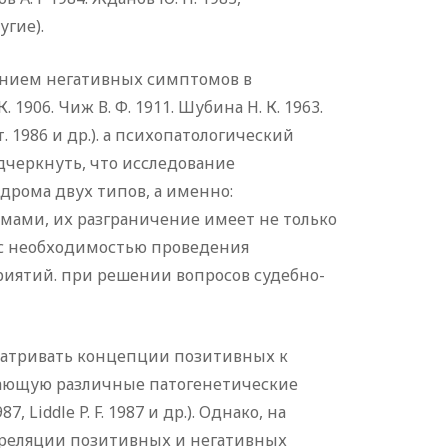
угие).
анием негативных симптомов в
906. Чиж В. Ф. 1911. Шубина Н. К. 1963.
вт. 1986 и др.). а психопатологический
дчеркнуть, что исследование
рома двух типов, а именно:
ами, их разграничение имеет не только
и с необходимостью проведения
ятий. при решении вопросов судебно-
сматривать концепции позитивных к
жающую различные патогенетические
 Liddle P. F. 1987 и др.). Однако, на
реляции позитивных и негативных