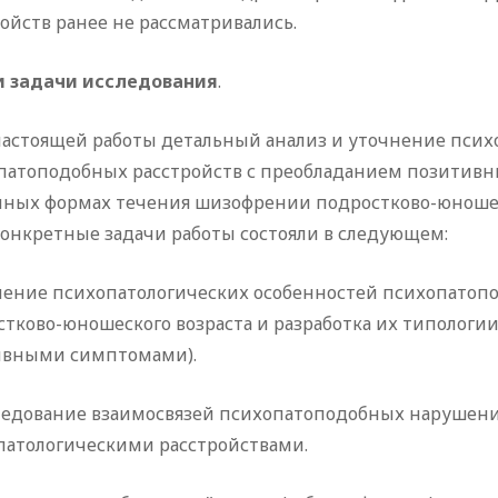
ойств ранее не рассматривались.
и задачи исследования
.
настоящей работы детальный анализ и уточнение псих
патоподобных расстройств с преобладанием позитивны
чных формах течения шизофрении подростково-юношеск
конкретные задачи работы состояли в следующем:
учение психопатологических особенностей психопато
стково-юношеского возраста и разработка их типолог
ивными симптомами).
следование взаимосвязей психопатоподобных нарушени
патологическими расстройствами.