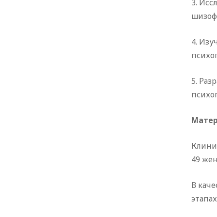
3. Исс
шизоф
4. Из
психо
5. Раз
психо
Матер
Клини
49 же
В каче
этапа