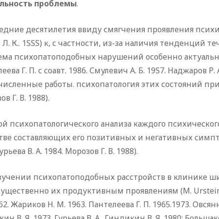
льность проблемы
.
едние десятилетия ввиду смягчения проявления психич
 Л. К.. 1SSS) к, с частности, из-за наличия тенденций 
ма психопатоподобных нарушений особенно актуальна (К
еева Г. П. с соавт. 1986. Смулевич А. Б. 19S7. Наджаров Р.
численные работы. психопатология этих состояний пр
в Г. В. 1988).
й психопатологического анализа каждого психическог
ве составляющих его позитивных и негативных симптомо
урьева В. А. 1984. Морозов Г. В. 1988).
зучении психопатоподобных расстройств в клинике ш
щественно их продуктивным проявлениям (M. Urstein 1
962. Жариков Н. М. 1963. Пантелеева Г. П. 1965.1973. Овсян
ин В. Я. 1973. Гурьева В. А.. Гиндикин В. Я. 1980: Большак