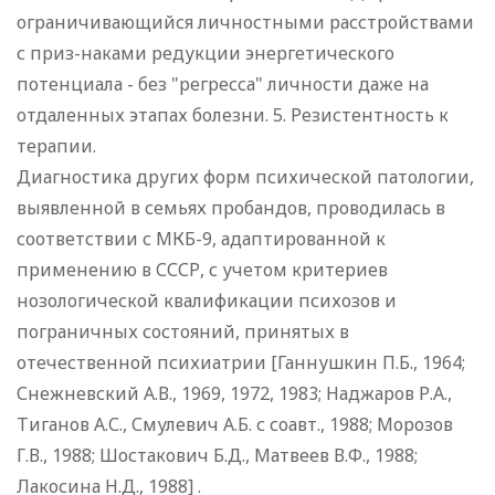
ограничивающийся личностными расстройствами
с приз-наками редукции энергетического
потенциала - без "регресса" личности даже на
отдаленных этапах болезни. 5. Резистентность к
терапии.
Диагностика других форм психической патологии,
выявленной в семьях пробандов, проводилась в
соответствии с МКБ-9, адаптированной к
применению в СССР, с учетом критериев
нозологической квалификации психозов и
пограничных состояний, принятых в
отечественной психиатрии [Ганнушкин П.Б., 1964;
Снежневский А.В., 1969, 1972, 1983; Наджаров Р.А.,
Тиганов А.С., Смулевич А.Б. с соавт., 1988; Морозов
Г.В., 1988; Шостакович Б.Д., Матвеев В.Ф., 1988;
Лакосина Н.Д., 1988] .