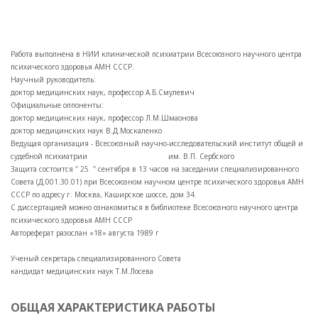
Работа выполнена в НИИ клинической психиатрии Всесоюзного научного центра
психического здоровья AMН СССР.
Научный руководитель:
доктор медицинских наук, профессор А.Б.Смулевич
Официальные оппоненты:
доктор медицинских наук, профессор Л.М.Шмаонова
доктор медицинских наук В.Д.Москаленко
Ведущая организация - Всесоюзный научно-исследовательский институт общей и
судебной психиатрии им. B.П. Сербского
Защита состоится " 25 " сентября в 13 часов на заседании специализированного
Совета (Д.001.30.01) при Всесоюзном научном центре психического здоровья АМН
СССР по адресу г. Москва, Каширское шоссе, дом 34.
С диссертацией можно ознакомиться в библиотеке Всесоюзного научного центра
психического здоровья АМН СССР
Автореферат разослан «18» августа 1989 г
Ученый секретарь специализированного Совета
кандидат медицинских наук Т.М.Лосева
ОБЩАЯ ХАРАКТЕРИСТИКА РАБОТЫ