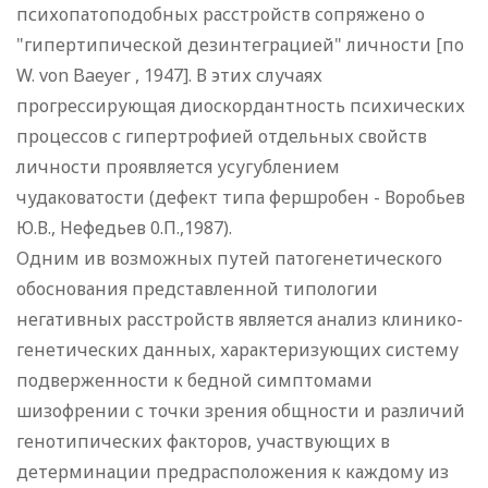
психопатоподобных расстройств сопряжено о
"гипертипической дезинтеграцией" личности [по
W. von Baeyer , 1947]. В этих случаях
прогрессирующая диоскордантность психических
процессов с гипертрофией отдельных свойств
личности проявляется усугублением
чудаковатости (дефект типа фершробен - Воробьев
Ю.В., Нефедьев 0.П.,1987).
Одним ив возможных путей патогенетического
обоснования представленной типологии
негативных расстройств является анализ клинико-
генетических данных, характеризующих систему
подверженности к бедной симптомами
шизофрении с точки зрения общности и различий
генотипических факторов, участвующих в
детерминации предрасположения к каждому из