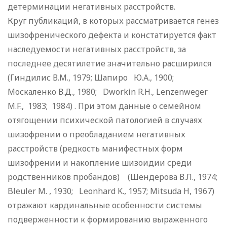
детерминации негативных расстройств.
Круг публикаций, в которых рассматривается генез
шизофренического дефекта и констатируется факт
наследуемости негативных расстройств, за
последнее десятилетие значительно расширился
(Гиндилис В.М., 1979; Шапиро Ю.А., 1900;
Москаленко В.Д., 1980; Dworkin R.H., Lenzenweger
M.F., 1983; 1984) . При этом данные о семейном
отягощении психической патологией в случаях
шизофрении о преобладанием негативных
расстройств (редкость манифестных форм
шизофрении и накопление шизоидии среди
родственников пробандов) (Шендерова В.Л., 1974;
Bleuler M. , 1930; Leonhard K., 1957; Mitsuda H, 1967)
отражают кардинальные особенности системы
подверженности к формированию выраженного