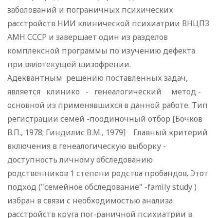
заболований и пограничных психических
расстройств НИИ клинической психиатрии ВНЦПЗ
АМН СССР и завершает один из разделов
комплексной программы по изучению дефекта
при вялотекущей шизофрении.
Адеквантным решению поставленных задач,
является клинико - генеалогический метод -
основной из применявшихся в данной работе. Тип
регистрации семей -поодиночный отбор [Бочков
В.П., 1978; Гиндилис В.М., 1979] Главный критерий
включения в генеалогическую выборку -
доступность личному обследованию
родственников 1 степени родства пробандов. Этот
подход ("семейное обследование" -family study )
избран в связи с необходимостью анализа
расстройств круга пог-раничной психиатрии в