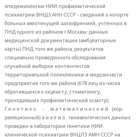
эпидемиологии НИИ профилактической
психиатрии ВНЩЗ АНН СССР - сведений о когорте
больных вялотекущей шизофренией, учтенных в
ПНД одного из районов г.Москвы; данных
медицинской документации (амбулаторные
карты) ПНД того же района; результатов
специально проведенного обследования
случайной выборки контингентов
территориальной поликлиники и медсанчасти
предприятия того же района (678 лиц из числа
обратившихся к окулисту, стоматологу,
проходивших профилактический осмотр).
Г е н е т и к о - м а т е м а т и ч е с к и й (кор-
реляционный) а и а л и з генеалогических данных
проведен в лаборатории генетики НИИ
клинической психиатрии ВНЦПЗ АМН СССР на