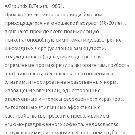
A.Grounds,D.Tatam, 1985] .
Проявления активного периода болезни,
приходящегося на юношеский возраст (18-20 лет),
включают прежде всего полиморфную
пcихопатоподобную симптоматику: заострение
шизоидных черт (усиление замкнутости,
отчужденность), доведение до гротеска
стремление противоречить авторитетам, грубость,
конфликтность, жестокость по отношению к
близким, игнорирование нравственных норм,
извращение влечений, односторонние
отвлеченные интересы сверхценного характера,
Аутохтонныо атипичные аффективные
расстройства (депрессии с преобладанием
угрюмо-раздраженного аффекта, недовольства
окружающими; гипомании с усилением грубости,