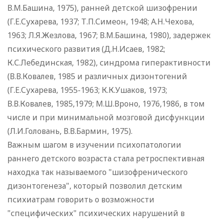
В.М.Башина, 1975), ранней детской шизофрении
(Г.Е.Сухарева, 1937; Т.П.Симеон, 1948; А.Н.Чехова,
1963; Л.Я.Жезлова, 1967; В.М.Башина, 1980), задержек
психического развития (Д.Н.Исаев, 1982;
К.С.Лебединская, 1982), синдрома гиперактивности
(В.В.Ковалев, 1985 и различных дизонтогений
(Г.Е.Сухарева, 1955-1963; К.К.Ушаков, 1973;
В.В.Ковалев, 1985,1979; М.Ш.Вроно, 1976,1986, в том
числе и при минимальной мозговой дисфункции
(Л.И.Головань, В.В.Бармин, 1975).
Важным шагом в изучении психопатологии
раннего детского возраста стала ретроспективная
находка так называемого "шизофренического
дизонтогенеза", который позволил детским
психиатрам говорить о возможности
"специфических" психических нарушений в