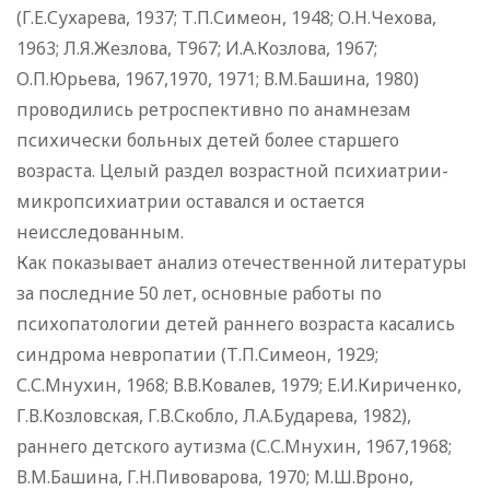
(Г.Е.Сухарева, 1937; Т.П.Симеон, 1948; О.Н.Чехова,
1963; Л.Я.Жезлова, Т967; И.А.Козлова, 1967;
О.П.Юрьева, 1967,1970, 1971; В.М.Башина, 1980)
проводились ретроспективно по анамнезам
психически больных детей более старшего
возраста. Целый раздел возрастной психиатрии-
микропсихиатрии оставался и остается
неисследованным.
Как показывает анализ отечественной литературы
за последние 50 лет, основные работы по
психопатологии детей раннего возраста касались
синдрома невропатии (Т.П.Симеон, 1929;
С.С.Мнухин, 1968; В.В.Ковалев, 1979; Е.И.Кириченко,
Г.В.Козловская, Г.В.Скобло, Л.А.Бударева, 1982),
раннего детского аутизма (С.С.Мнухин, 1967,1968;
В.М.Башина, Г.Н.Пивоварова, 1970; М.Ш.Вроно,