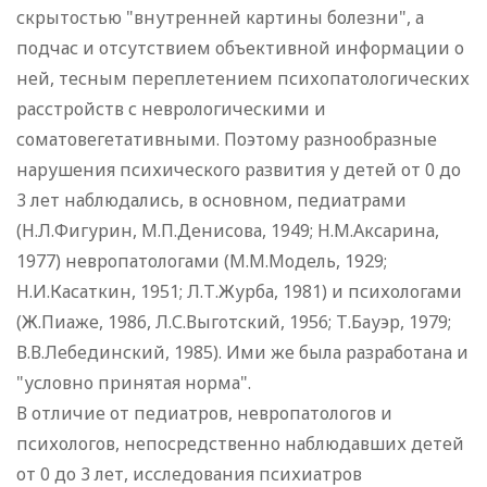
скрытостью "внутренней картины болезни", а
подчас и отсутствием объективной информации о
ней, тесным переплетением психопатологических
расстройств с неврологическими и
соматовегетативными. Поэтому разнообразные
нарушения психического развития у детей от 0 до
3 лет наблюдались, в основном, педиатрами
(Н.Л.Фигурин, М.П.Денисова, 1949; Н.М.Аксарина,
1977) невропатологами (М.М.Модель, 1929;
Н.И.Касаткин, 1951; Л.Т.Журба, 1981) и психологами
(Ж.Пиаже, 1986, Л.С.Выготский, 1956; Т.Бауэр, 1979;
В.В.Лебединский, 1985). Ими же была разработана и
"условно принятая норма".
В отличие от педиатров, невропатологов и
психологов, непосредственно наблюдавших детей
от 0 до 3 лет, исследования психиатров