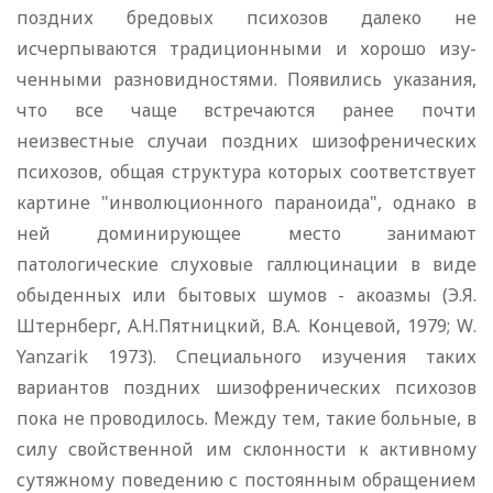
поздних бредовых психозов далеко не
исчерпываются традиционными и хорошо изу­
ченными разновидностями. Появились указания,
что все чаще встречаются ранее почти
неизвестные случаи поздних шизофрени­ческих
психозов, общая структура которых соответствует
карти­не "инволюционного параноида", однако в
ней доминирующее место занимают
патологические слуховые галлюцинации в виде
обыденных или бытовых шумов - акоазмы (Э.Я.
Штернберг, А.Н.Пятницкий, В.А. Концевой, 1979;
W
.
Yanzarik
1973). Специального изучения таких
вариантов поздних шизофренических психозов
пока не проводилось. Между тем, такие больные, в
силу свойственной им склонности к
активному
сутяжному поведению с постоянным обращением