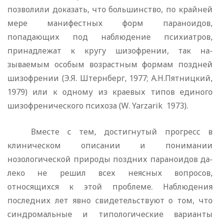
позволили доказать, что большинство, по крайней
мере манифестных форм параноидов,
попадающих под на­блюдение психиатров,
принадлежат к кругу шизофрении, так на­
зываемым особым возрастным формам поздней
шизофрении (Э.Я. Штернберг, 1977; А.Н.Пятницкий,
1979) или к одному из краевых типов единого
шизофренического психоза (
W
.
Yarzarik
1973).
Вместе с тем, достигнутый прогресс в
клиническом описа­нии и понимании
нозологической природы поздних параноидов да­
леко не решил всех неясных вопросов,
относящихся к этой про­блеме. Наблюдения
последних лет явно свидетельствуют о том, что
синдромальные и типологические варианты