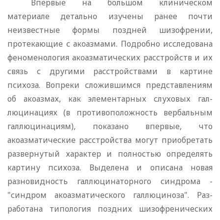
Впервые на большом клиническом
материале детально изучены ранее почти
неизвестные формы поз­дней шизофрении,
протекающие с акоазмами. Подробно исследова­на
феноменология акоазматических расстройств и их
связь с другими расстройствами в картине
психоза. Вопреки сложившим­ся представлениям
об акоазмах, как элементарных слуховых гал­
люцинациях (в противоположность вербальным
галлюцинациям), показано впервые, что
акоазматические расстройства могут при­обретать
развернутый характер и полностью определять
картину психоза. Выделена и описана новая
разновидность галлюцинатор­ного синдрома -
"синдром акоазматического галлюциноза". Раз­
работана типология поздних шизофренических