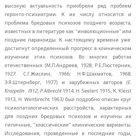
высокую актуальность приобрели ряд проблем
геронто-психиатрии. К их числу относится и
проблема бредовых психозов позднего возраста,
известных в литературе как "инволюционные
"
или
поздние параноиды. К настоящему времени уже
достигнут определенный прогресс в клиническом
изучении этих психозов. Во многих работах
отечественных (М.П.Андреев, 1928; Р.Е.Люстер­ник,
1927; С.Г.Жислин, 1966; Н.Ф.Шахматов, 1968;
Э.Я.Штерн­берг, 1977) и зарубежных авторов
(
E
.
Krazpelin
l
912,
P
.
Albrecht
1914, Н.
Seelert
1915, К.
Kleist
1913,
H
.
Weitbrecht
1963
)
был подробно описан круг
психопатологических расстройств, харак­терных
для поздних бредовых психозов и изучены их
типичные, "классические" клинические варианты.
Исследования, проведен­ные в последние годы,