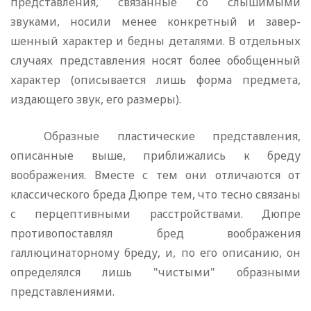
представления, свя­занные со слышимыми
звуками, носили менее конкретный и завер­
шенный характер и бедны деталями. В отдельных
случаях предста­вления носят более обобщенный
характер (описывается лишь фор­ма предмета,
издающего звук, его размеры).
Образные пластические представления,
описанные выше, при­ближались к бреду
воображения. Вместе с тем они отличаются от
классического бреда Дюпре тем, что тесно связаны
с перцептив­ными расстройствами. Дюпре
противопоставлял бред воображения
галлюцинаторному бреду, и, по его описанию, он
определялся лишь "чистыми" образными
представлениями.