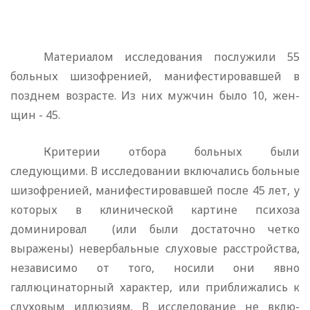
Мате­риалом исследования послужили 55
больных шизофренией, мани­фестировавшей в
позднем возрасте. Из них мужчин было 10, жен­
щин - 45.
Критерии отбора больных были
следующими. В исследовании включались больные
шизофренией, манифестировавшей после 45
лет, у
которых в клинической картине психоза
доминировал
(или были достаточно четко
выражены) невербальные слуховые расстройства,
независимо от того, носили они явно
галлюцинаторный характер, или приближались к
слуховым иллюзиям. В исследование не вклю­