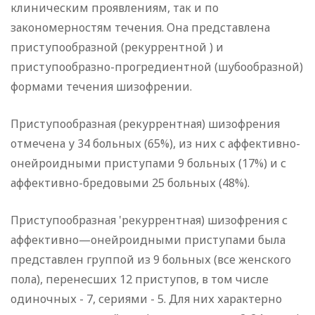
клиническим проявлениям, так и по
закономерностям течения. Она представлена
приступообразной (рекуррентной ) и
приступообразно-прогредиентной (шубообразной)
формами течения шизофрении.
Приступообразная (рекуррентная) шизофре­ния
отмечена у 34 больных (65%), из них с аффективно-
онейроидными приступами 9 больных (17%) и с
аффективно-бредовыми 25 больных (48%).
Приступообразная 'рекуррентная) шизофрения с
аффектив­но—онейроидными приступами была
представлен группой из 9 больных (все женского
пола), перенесших 12 приступов, в том числе
одиночных - 7, сериями - 5. Для них характерно