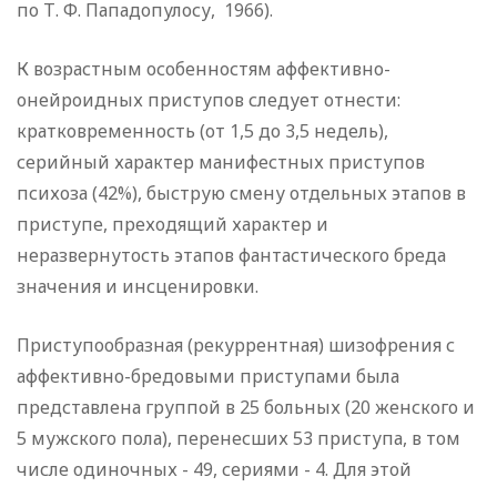
по Т. Ф. Пападопулосу, 1966).
К возрастным особенностям аффективно-
онейроидных при­ступов следует отнести:
кратковременность (от 1,5 до 3,5 недель),
серийный характер манифестных приступов
психоза (42%), быструю смену отдельных этапов в
приступе, прехо­дящий характер и
неразвернутость этапов фантастического бреда
значения и инсценировки.
Приступообразная (рекуррентная) шизофрения с
аффектив­но-бредовыми приступами была
представлена группой в 25 больных (20 женского и
5 мужского пола), перенесших 53 приступа, в том
числе одиночных - 49, сериями - 4. Для этой