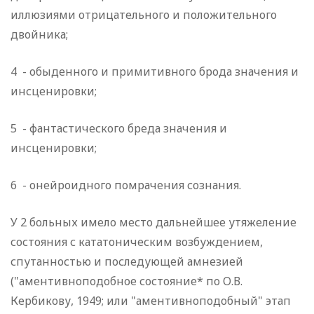
иллюзиями отрицательного и положительного
двойника;
4 - обыденного и примитивного брода значения и
инсце­нировки;
5 - фантастического бреда значения и
инсценировки;
6 - онейроидного помрачения сознания.
У 2 больных имело место дальнейшее утяжеление
состоя­ния с кататоническим возбуждением,
спутанностью и после­дующей амнезией
("аментивноподобное состояние* по О.В.
Кербикову, 1949; или "аментивноподобный" этап