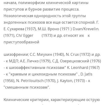
начала, полиморфизм клинической картины
приступов и бур­ное развитие процесса.
Нозологическая однородность этой группы
эндогенных психозов все еще остается спорной. Г.
Е. Сухарева (1937), М.Ш. Вроно (1971 ) D.van/Krevelin.
(1971), Ch/ Egger (1973) и др. относят их к
приступообразной
шизофрении; С.С. Миухин (1940), N. Crux (1972) и др.
- к МДП; А.Е. Личко (1979), С.Д. Озерецковский (1976)
- к шизоаффективным психозам" K. Leonhard (1967)
- к "крае­вым и циклоидным психозам" , D. Jatls
(1956), N. Petri­louitsch (1970), J. Kayton, (1973) - к
"смешанным пси­хозам".
Клинические критерии, характеризующие острую