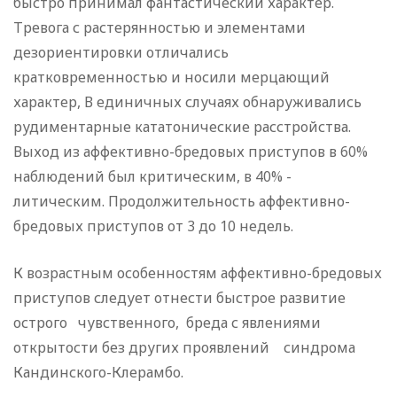
быстро при­нимал фантастический характер.
Тревога с растерянностью и элементами
дезориентировки отличались
кратковременностью и носили мерцающий
характер, В единичных случаях обнару­живались
рудиментарные кататонические расстройства.
Выход из аффективно-бредовых приступов в 60%
наблюдений был критическим, в 40% -
литическим. Продолжительность аффек­тивно-
бредовых приступов от 3 до 10 недель.
К возрастным особенностям аффективно-бредовых
присту­пов следует отнести быстрое развитие
острого чувственного, бреда с явлениями
открытости без других проявлений синд­рома
Кандинского-Клерамбо.