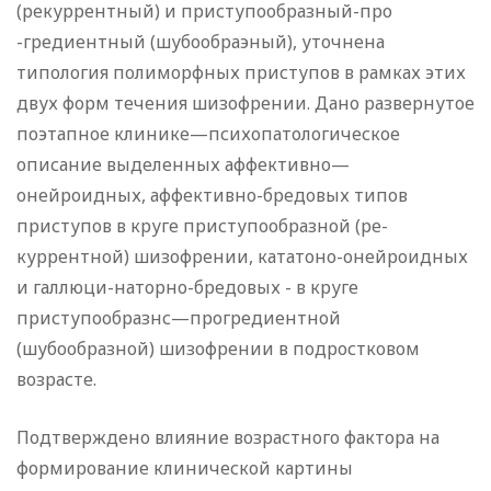
(рекуррентный) и приступообразный-про
-гредиентный (шубообраэный), уточнена
типология полиморф­ных приступов в рамках этих
двух форм течения шизофре­нии. Дано развернутое
поэтапное клинике—психопатологичес­кое
описание выделенных аффективно—
онейроидных, аффектив­но-бредовых типов
приступов в круге приступообразной (ре­
куррентной) шизофрении, кататоно-онейроидных
и галлюци-наторно-бредовых - в круге
приступообразнс—прогредиентной
(шубообразной) шизофрении в подростковом
возрасте.
Подтверждено влияние возрастного фактора на
формиро­вание клинической картины