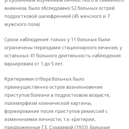
углубленным изучени­ем личностного и семейного
анамнеза, было обследовано 52 больных острой
подростковой шизофренией (45 женского и 7
мужского пола).
Сроки наблюдения .только у 11 больных были
ограничены периодами стационарного лечения, у
остальных 41 больного длительность наблюдения
варьировала от 1 до 5 лет.
Критериями отбора больных было
преимущественно ост­рое возникновение
приступов болезни в подростковом воз­расте,
полиморфизм клинической картины,
формирование пос­ле приступов ремиссий с
изменениями личности, т.е. крите­рии,
предложенные Г.Е. Сухаревой (1937). Больные