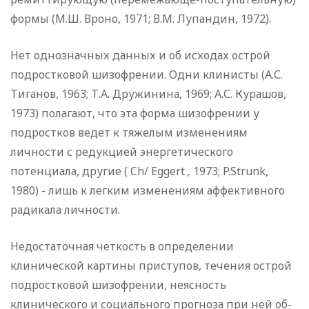
формы (М.Ш. Вроно, 1971; В.М. Лупандин, 1972).
Нет однозначных данных и об исходах острой
подростко­вой шизофрении. Одни клинисты (А.С.
Тиганов, 1963; Т.А. Дружинина, 1969; А.С. Курашов,
1973) полагают, что эта форма шизофрении у
подростков ведет к тяжелым изменени­ям
личности с редукцией энергетического
потенциала, дру­гие ( Ch/ Eggert
,
1973; P.Strunk,
1980) - лишь к лег­ким изменениям аффективного
радикала личности.
Недостаточная четкость в определении
клинической кар­тины приступов, течения острой
подростковой шизофрении, неясность
клинического и социального прогноза при ней об­