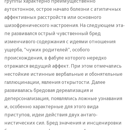
группы характерно преимущественно
аутохтонное, ост­рое начало болезни с атипичных
аффективных расстройств или основного
шизофренического настроения. На следующем эта­
пе развивался острый чувственный бред
изменчивого содер­жания с идеями отношения
ущерба, "чужих родителей", осо­бого
происхождения, в фабуле которого нередко
отражался ведущий аффект. При этом отмечались
нестойкие истинные вербальные и обонятельные
галлюцинации, явления открытос­ти. Далее
развивалась бредовая дереализация и
деперсонализация, появлялись ложные узнавания
и, особенно характер­ные для этого вида
приступов, идеи действия двух антаго­
нистических сил. Бред значения и инсценировки