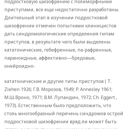
подрост­ковую шизофрению с полиморфными
приступами, все еще не­достаточно разработаны.
Длительный этап в изучении под­ростковой
шизофрении отмечен попытками клиницистов
дать синдромологические определения типам
приступов, в резуль­тате чего были выделены
кататонические, гебефренные, па-рафренные,
параноидные, аффективно—бредовые,
онейроиднo-
кататонические и другие типы приступов ( Т.
Ziehen 1926; Г.В. Морозов, 1949; P. Annesley 1961;
М.Ш.Вроно, 1971; В.М. Лупандин, 1972; Ch. Eggert
,
1973). Естественным бы­ло предположить, что
столь многообразный перечень синдро­мов острой
подростковой шизофрении вряд ли может быть