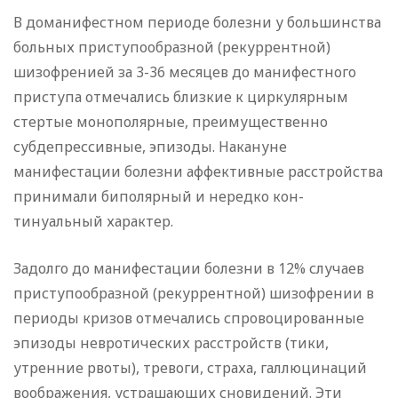
В доманифестном периоде болезни у большинства
больных приступообразной (рекуррентной)
шизофренией за 3-36 меся­цев до манифестного
приступа отмечались близкие к цирку­лярным
стертые монополярные, преимущественно
субдеп­рессивные, эпизоды. Накануне
манифестации болезни аффек­тивные расстройства
принимали биполярный и нередко кон­
тинуальный характер.
Задолго до манифестации болезни в 12% случаев
присту­пообразной (рекуррентной) шизофрении в
периоды кризов от­мечались спровоцированные
эпизоды невротических расст­ройств (тики,
утренние рвоты), тревоги, страха, галлюцина­ций
воображения, устрашающих сновидений. Эти