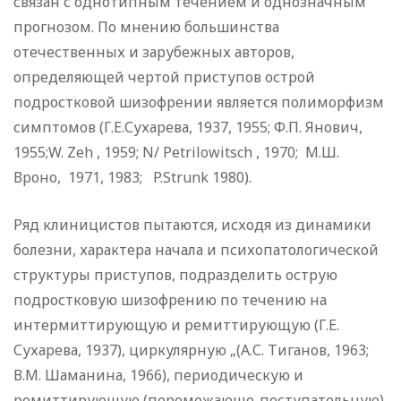
связан с однотипным течением и однозначным
прогнозом. По мнению большинства
отечественных и зарубежных авторов,
определяющей чертой приступов острой
подростковой шизо­френии является полиморфизм
симптомов (Г.Е.Сухарева, 1937, 1955; Ф.П. Янович,
1955;W. Zeh , 1959; N/ Petrilowitsch , 1970; М.Ш.
Вроно, 1971, 1983; P.Strunk 1980).
Ряд клиницистов пытаются, исходя из динамики
болезни, характера начала и психопатологической
структуры присту­пов, подразделить острую
подростковую шизофрению по тече­нию на
интермиттирующую и ремиттирующую (Г.Е.
Сухарева, 1937), циркулярную „(А.С. Тиганов, 1963;
В.М. Шаманина, 1966), периодическую и
ремиттирующую (перемежающе-по­ступательную)