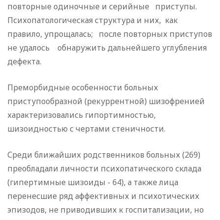
повторные одиночные и серийные прис­тупы.
Психопатологическая структура и них, как
правило, упрощалась; после повторных приступов
не удалось обнару­жить дальнейшего углубления
дефекта.
Преморбидные особенности больных
приступообразной (ре­куррентной) шизофренией
характеризовались гипортимностью,
шизоидностью с чертами стеничности.
Среди ближайших родственников больных (269)
преобла­дали личности психопатического склада
(гипертимные шизои­ды - 64), а также лица
перенесшие ряд аффективных и пси­хотических
эпизодов, не приводивших к госпитализации, но