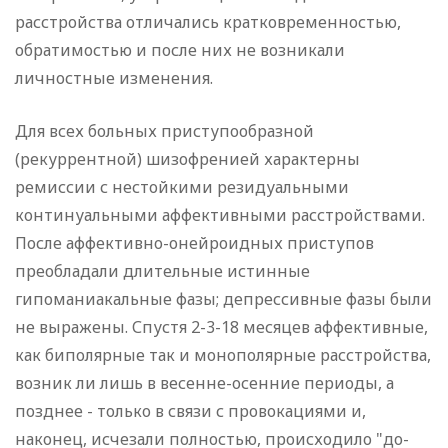
расстройст­ва отличались кратковременностью,
обратимостью и после них не возникали
личностные изменения.
Для всех больных приступообразной
(рекуррентной) шизо­френией характерны
ремиссии с нестойкими резидуальными
континуальными аффективными расстройствами.
После аффек­тивно-онейроидных приступов
преобладали длительные истин­ные
гипоманиакальные фазы; депрессивные фазы были
не выражены. Спустя 2-3-18 месяцев аффективные,
как биполяр­ные так и монополярные расстройства,
возник ли лишь в весенне-осенние периоды, а
позднее - только в связи с про­вокациями и,
наконец, исчезали полностью, происходило "до­