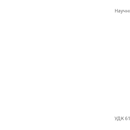
Научн
УДК 61